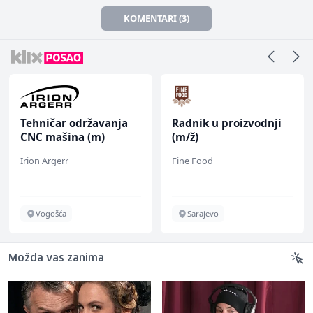
KOMENTARI (3)
Tehničar održavanja
Radnik u proizvodnji
CNC mašina (m)
(m/ž)
Irion Argerr
Fine Food
Vogošća
Sarajevo
Možda vas zanima