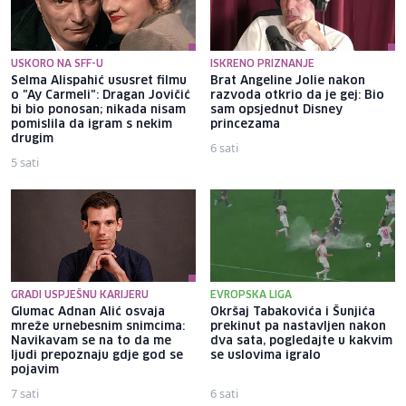
USKORO NA SFF-U
ISKRENO PRIZNANJE
Selma Alispahić ususret filmu
Brat Angeline Jolie nakon
o "Ay Carmeli": Dragan Jovičić
razvoda otkrio da je gej: Bio
bi bio ponosan; nikada nisam
sam opsjednut Disney
pomislila da igram s nekim
princezama
drugim
6 sati
5 sati
GRADI USPJEŠNU KARIJERU
EVROPSKA LIGA
Glumac Adnan Alić osvaja
Okršaj Tabakovića i Šunjića
mreže urnebesnim snimcima:
prekinut pa nastavljen nakon
Navikavam se na to da me
dva sata, pogledajte u kakvim
ljudi prepoznaju gdje god se
se uslovima igralo
pojavim
7 sati
6 sati