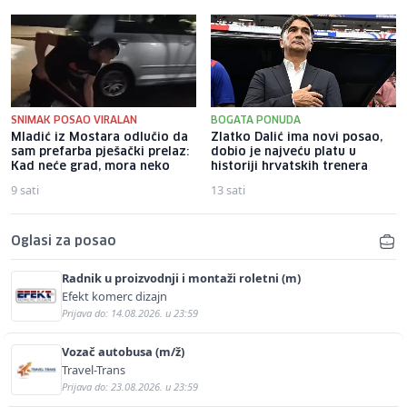
SNIMAK POSAO VIRALAN
BOGATA PONUDA
Mladić iz Mostara odlučio da
Zlatko Dalić ima novi posao,
sam prefarba pješački prelaz:
dobio je najveću platu u
Kad neće grad, mora neko
historiji hrvatskih trenera
9 sati
13 sati
Oglasi za posao
Radnik u proizvodnji i montaži roletni (m)
Efekt komerc dizajn
Prijava do: 14.08.2026. u 23:59
Vozač autobusa (m/ž)
Travel-Trans
Prijava do: 23.08.2026. u 23:59