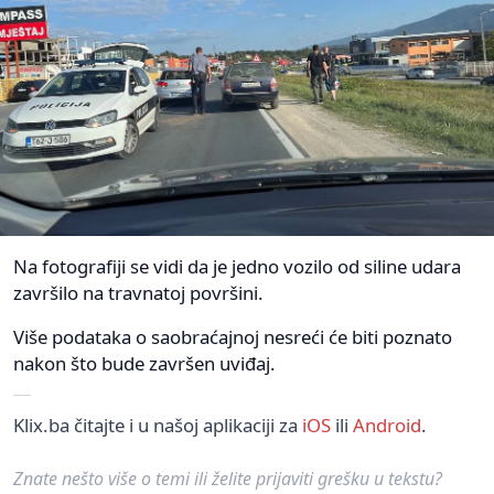
Na fotografiji se vidi da je jedno vozilo od siline udara
završilo na travnatoj površini.
Više podataka o saobraćajnoj nesreći će biti poznato
nakon što bude završen uviđaj.
Klix.ba čitajte i u našoj aplikaciji za
iOS
ili
Android
.
Znate nešto više o temi ili želite prijaviti grešku u tekstu?