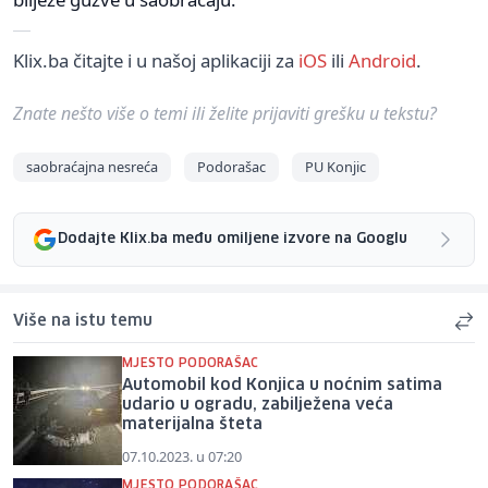
Klix.ba čitajte i u našoj aplikaciji za
iOS
ili
Android
.
Znate nešto više o temi ili želite prijaviti grešku u tekstu?
saobraćajna nesreća
Podorašac
PU Konjic
Dodajte Klix.ba među omiljene izvore na Googlu
Više na istu temu
MJESTO PODORAŠAC
Automobil kod Konjica u noćnim satima
udario u ogradu, zabilježena veća
materijalna šteta
07.10.2023. u 07:20
MJESTO PODORAŠAC