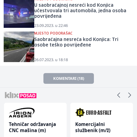
U saobraćajnoj nesreći kod Konjica
učestvovala tri automobila, jedna osoba
povrijeđena
23.09.2023. u 22:46
MJESTO PODORAŠAC
Saobraćajna nesreća kod Konjica: Tri
osobe teško povrijeđene
26.07.2023. u 18:18
KOMENTARI (18)
Tehničar održavanja
Komercijalni
CNC mašina (m)
službenik (m/ž)