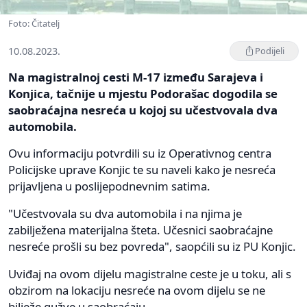
Foto: Čitatelj
10.08.2023.
Podijeli
Na magistralnoj cesti M-17 između Sarajeva i
Konjica, tačnije u mjestu Podorašac dogodila se
saobraćajna nesreća u kojoj su učestvovala dva
automobila.
Ovu informaciju potvrdili su iz Operativnog centra
Policijske uprave Konjic te su naveli kako je nesreća
prijavljena u poslijepodnevnim satima.
"Učestvovala su dva automobila i na njima je
zabilježena materijalna šteta. Učesnici saobraćajne
nesreće prošli su bez povreda", saopćili su iz PU Konjic.
Uviđaj na ovom dijelu magistralne ceste je u toku, ali s
obzirom na lokaciju nesreće na ovom dijelu se ne
bilježe gužve u saobraćaju.