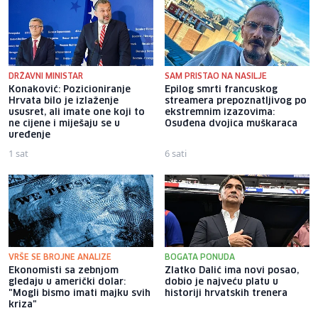
DRŽAVNI MINISTAR
SAM PRISTAO NA NASILJE
Konaković: Pozicioniranje
Epilog smrti francuskog
Hrvata bilo je izlaženje
streamera prepoznatljivog po
ususret, ali imate one koji to
ekstremnim izazovima:
ne cijene i miješaju se u
Osuđena dvojica muškaraca
uređenje
1 sat
6 sati
VRŠE SE BROJNE ANALIZE
BOGATA PONUDA
Ekonomisti sa zebnjom
Zlatko Dalić ima novi posao,
gledaju u američki dolar:
dobio je najveću platu u
"Mogli bismo imati majku svih
historiji hrvatskih trenera
kriza"