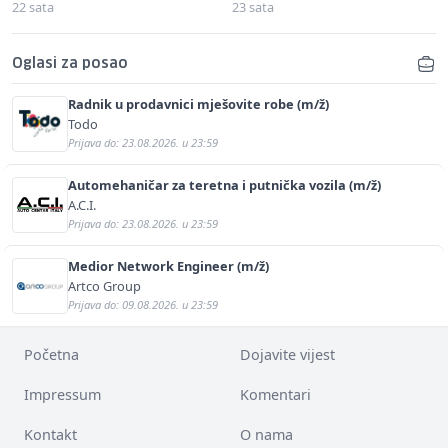
22 sata
23 sata
Oglasi za posao
Radnik u prodavnici mješovite robe (m/ž)
Todo
Prijava do: 23.08.2026. u 23:59
Automehaničar za teretna i putnička vozila (m/ž)
A.C.I.
Prijava do: 23.08.2026. u 23:59
Medior Network Engineer (m/ž)
Artco Group
Prijava do: 09.08.2026. u 23:59
Početna
Dojavite vijest
Impressum
Komentari
Kontakt
O nama