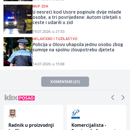
MUP ZDK
U nesreći kod Usore poginule dvije mlade
osobe, a tri povrijeđene: Autom izletjeli s
ceste i udarili u zid
19.07.2026. u 21:53
UKLJUČENO I TUŽILAŠTVO
Policija u Olovu uhapsila jednu osobu zbog
sumnje na spolnu zloupotrebu djeteta
14.07.2026. u 15:08
KOMENTARI (21)
Radnik u proizvodnji
Komercijalista -