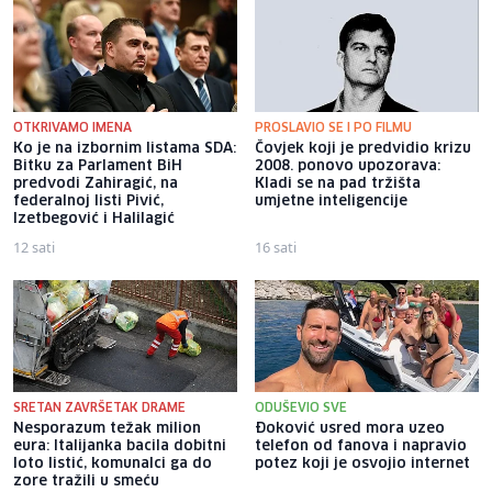
OTKRIVAMO IMENA
PROSLAVIO SE I PO FILMU
Ko je na izbornim listama SDA:
Čovjek koji je predvidio krizu
Bitku za Parlament BiH
2008. ponovo upozorava:
predvodi Zahiragić, na
Kladi se na pad tržišta
federalnoj listi Pivić,
umjetne inteligencije
Izetbegović i Halilagić
12 sati
16 sati
SRETAN ZAVRŠETAK DRAME
ODUŠEVIO SVE
Nesporazum težak milion
Đoković usred mora uzeo
eura: Italijanka bacila dobitni
telefon od fanova i napravio
loto listić, komunalci ga do
potez koji je osvojio internet
zore tražili u smeću