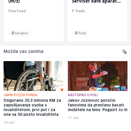
(m/ž)
Serviser kafe aparata
(m/ž)
Fine Food
P Trade
Sarajevo
Tuzla
Možda vas zanima
JAVNI POZIVI FONDA
NASTUPAO U PULI
Osigurano 20,3 miliona KM za
Jakov Jozinović poručio
zapošljavanje osoba s
fanovima da prestanu bacati
invaliditetom, prvi put i za
mobitele na binu: Pogazit ću ih
one sa 50 posto invaliditeta
11 sati
14 sati