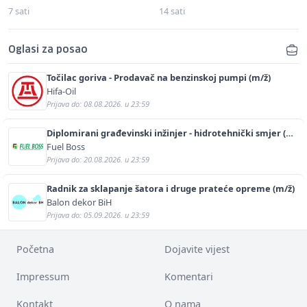
7 sati
14 sati
Oglasi za posao
Točilac goriva - Prodavač na benzinskoj pumpi (m/ž)
Hifa-Oil
Prijava do: 08.08.2026. u 23:59
Diplomirani građevinski inžinjer - hidrotehnički smjer (m/
ž)
Fuel Boss
Prijava do: 20.08.2026. u 23:59
Radnik za sklapanje šatora i druge prateće opreme (m/ž)
Balon dekor BiH
Prijava do: 05.09.2026. u 23:59
Početna
Dojavite vijest
Impressum
Komentari
Kontakt
O nama