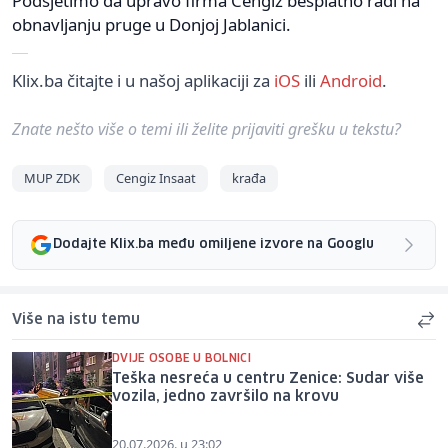
Podsjetimo da upravo firma Cengiz besplatno radi na
obnavljanju pruge u Donjoj Jablanici.
Klix.ba čitajte i u našoj aplikaciji za
iOS
ili
Android
.
Znate nešto više o temi ili želite prijaviti grešku u tekstu?
MUP ZDK
Cengiz Insaat
krađa
Dodajte Klix.ba među omiljene izvore na Googlu
Više na istu temu
DVIJE OSOBE U BOLNICI
Teška nesreća u centru Zenice: Sudar više
vozila, jedno završilo na krovu
20.07.2026. u 23:02