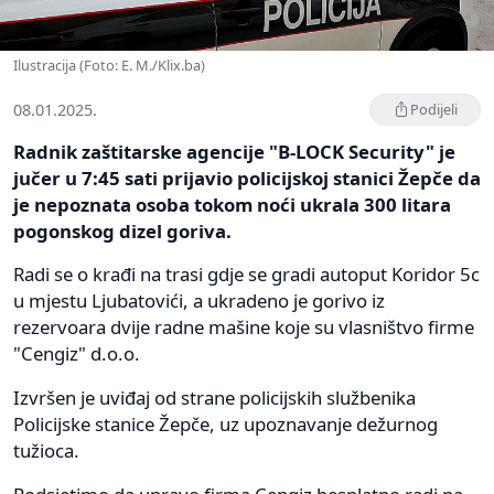
Ilustracija (Foto: E. M./Klix.ba)
08.01.2025.
Podijeli
Radnik zaštitarske agencije "B-LOCK Security" je
jučer u 7:45 sati prijavio policijskoj stanici Žepče da
je nepoznata osoba tokom noći ukrala 300 litara
pogonskog dizel goriva.
Radi se o krađi na trasi gdje se gradi autoput Koridor 5c
u mjestu Ljubatovići, a ukradeno je gorivo iz
rezervoara dvije radne mašine koje su vlasništvo firme
"Cengiz" d.o.o.
Izvršen je uviđaj od strane policijskih službenika
Policijske stanice Žepče, uz upoznavanje dežurnog
tužioca.