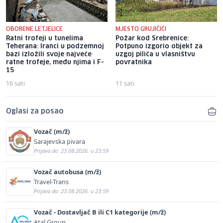
OBORENE LETJELICE
MJESTO GRUJIČIĆI
Ratni trofeji u tunelima
Požar kod Srebrenice:
Teherana: Iranci u podzemnoj
Potpuno izgorio objekt za
bazi izložili svoje najveće
uzgoj pilića u vlasništvu
ratne trofeje, među njima i F-
povratnika
15
16 sati
11 sati
Oglasi za posao
Vozač (m/ž)
Sarajevska pivara
Prijava do: 23.08.2026. u 23:59
Vozač autobusa (m/ž)
Travel-Trans
Prijava do: 23.08.2026. u 23:59
Vozač - Dostavljač B ili C1 kategorije (m/ž)
Atal Group