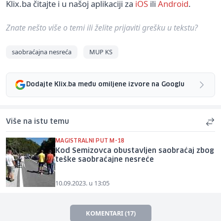
Klix.ba čitajte i u našoj aplikaciji za
iOS
ili
Android
.
Znate nešto više o temi ili želite prijaviti grešku u tekstu?
saobraćajna nesreća
MUP KS
Dodajte Klix.ba među omiljene izvore na Googlu
Više na istu temu
MAGISTRALNI PUT M-18
Kod Semizovca obustavljen saobraćaj zbog
teške saobraćajne nesreće
10.09.2023. u 13:05
KOMENTARI (17)