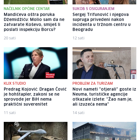
NAČELNIK OPĆINE CENTAR
SUKOB S OSIGURANJEM
Mandićeva oštra poruka
Sergej Trifunović i njegova
Džemidžiću: Molio sam da ne
supruga privedeni nakon
zatvarate Koševo, smiješ li
incidenta u tržnom centru u
poslati inspekciju Borcu?
Beogradu
20 sati
12 sati
KLIX STUDIO
PROBLEM ZA TURIZAM
Predrag Kojović: Dragan Čović
Novi nameti "otjerali" goste iz
je hohštapler, zakoni se ne
Neuma, turističke agencije
sprovode jer BiH nema
otkazale izlete: "Žao nam je,
praktični suverenitet
ali izuzeća nema"
11 sati
14 sati