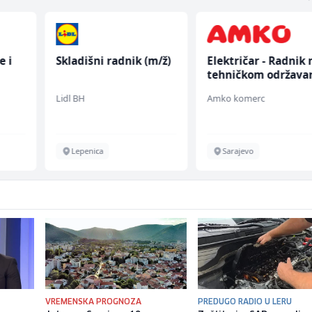
e i
Skladišni radnik (m/ž)
Električar - Radnik 
tehničkom održava
(m/ž)
Lidl BH
Amko komerc
Lepenica
Sarajevo
VREMENSKA PROGNOZA
PREDUGO RADIO U LERU