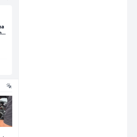
na
Monter centralnog
Prodavač u školskoj
nju
grijanja (m)
kantini (ž)
Mountain
Slatko i Slano
Sarajevo
Više lokacija