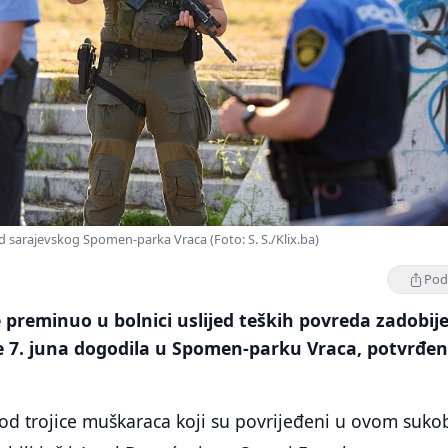
 sarajevskog Spomen-parka Vraca (Foto: S. S./Klix.ba)
Podi
je preminuo u bolnici uslijed teških povreda zadobij
e 7. juna dogodila u Spomen-parku Vraca, potvrđen
n od trojice muškaraca koji su povrijeđeni u ovom suko