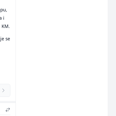
upu,
a i
a KM.
je se