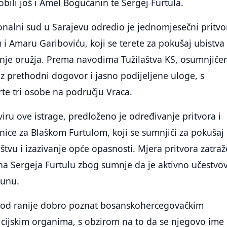
bili još i Amel Bogućanin te Sergej Furtula.
nalni sud u Sarajevu odredio je jednomjesečni pritvo
 Amaru Gariboviću, koji se terete za pokušaj ubistva 
nje oružja. Prema navodima Tužilaštva KS, osumnjičen
 uz prethodni dogovor i jasno podijeljene uloge, s
e tri osobe na području Vraca.
iru ove istrage, predloženo je određivanje pritvora i
rnice za Blaškom Furtulom, koji se sumnjiči za pokušaj
aštvu i izazivanje opće opasnosti. Mjera pritvora zatra
ina Sergeja Furtulu zbog sumnje da je aktivno učestvo
unu.
je od ranije dobro poznat bosanskohercegovačkim
icijskim organima, s obzirom na to da se njegovo ime