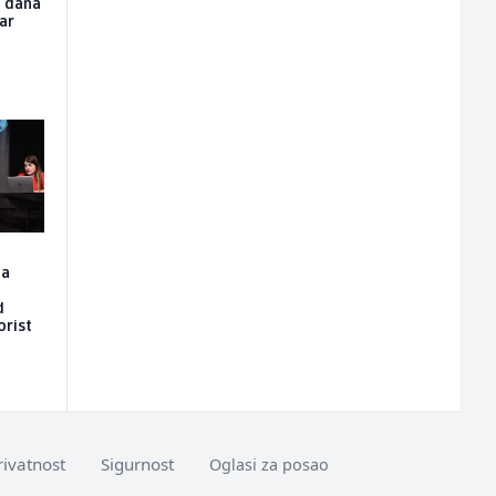
u dana
čar
la
d
orist
rivatnost
Sigurnost
Oglasi za posao