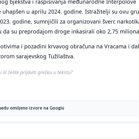
og bjekstva i raspisivanja međunarodne Interpolove
je uhapšen u aprilu 2024. godine. Istražitelji su ovu gr
023. godine, sumnjičili za organizovani šverc narkotik
u da su preprodajom droge inkasirali oko 2,75 milion
otivima i pozadini krvavog obračuna na Vracama i dal
zorom sarajevskog Tužilaštva.
ili želite prijaviti grešku u tekstu?
među omiljene izvore na Googlu