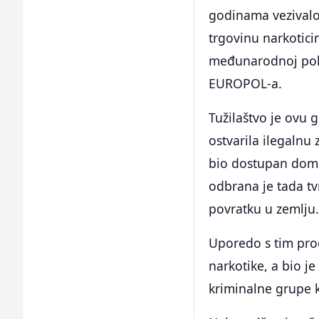
godinama vezivalo 
trgovinu narkotici
međunarodnoj polic
EUROPOL-a.
Tužilaštvo je ovu 
ostvarila ilegalnu
bio dostupan doma
odbrana je tada t
povratku u zemlju
Uporedo s tim pro
narkotike, a bio j
kriminalne grupe 