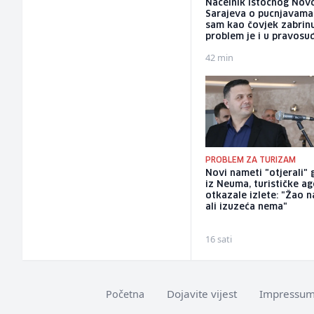
Načelnik Istočnog Nov
Sarajeva o pucnjavama: 
sam kao čovjek zabrinu
problem je i u pravosu
42 min
PROBLEM ZA TURIZAM
Novi nameti "otjerali" 
iz Neuma, turističke ag
otkazale izlete: "Žao n
ali izuzeća nema"
16 sati
Dojavite vijest
Impressu
Početna