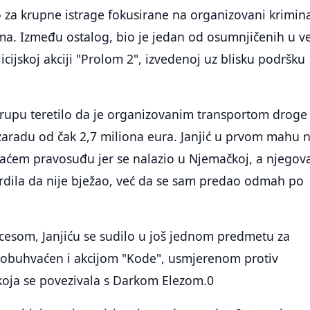
za krupne istrage fokusirane na organizovani krimina
ma. Između ostalog, bio je jedan od osumnjičenih u ve
ijskoj akciji "Prolom 2", izvedenoj uz blisku podršku
grupu teretilo da je organizovanim transportom droge
 zaradu od čak 2,7 miliona eura. Janjić u prvom mahu n
ćem pravosuđu jer se nalazio u Njemačkoj, a njegov
vrdila da nije bježao, već da se sam predao odmah po
.
cesom, Janjiću se sudilo u još jednom predmetu za
e obuhvaćen i akcijom "Kode", usmjerenom protiv
koja se povezivala s Darkom Elezom.0