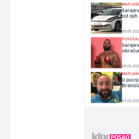
MAFIJAŠ
Saraje
od njih
08.06.202
POKUŠAJ
Sarajev
obračun
08.06.202
MAFIJAŠ
U pucnj
Branisl
07.06.202