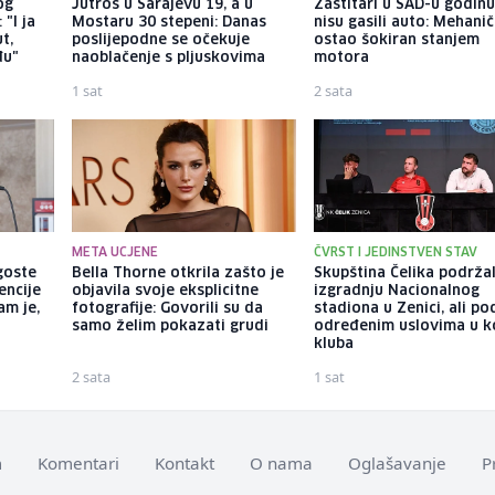
og
Jutros u Sarajevu 19, a u
Zaštitari u SAD-u godin
"I ja
Mostaru 30 stepeni: Danas
nisu gasili auto: Mehani
t,
poslijepodne se očekuje
ostao šokiran stanjem
đu"
naoblačenje s pljuskovima
motora
1 sat
2 sata
META UCJENE
ČVRST I JEDINSTVEN STAV
goste
Bella Thorne otkrila zašto je
Skupština Čelika podrža
encije
objavila svoje eksplicitne
izgradnju Nacionalnog
am je,
fotografije: Govorili su da
stadiona u Zenici, ali po
samo želim pokazati grudi
određenim uslovima u k
kluba
2 sata
1 sat
m
Komentari
Kontakt
O nama
Oglašavanje
P