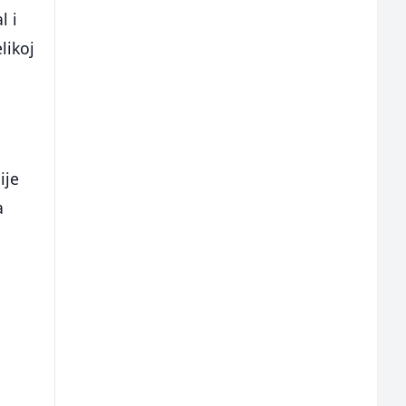
l i
likoj
ije
a