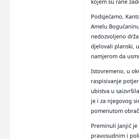
kojem su rane zado
Podsjećamo, Kanto
Amelu Bogućaninu i
nedozvoljeno drža
djelovali planski,
namjerom da usmrt
Istovremeno, u okv
raspisivanje potje
ubistva u saizvršil
je i za njegovog s
pomenutom obrač
Preminuli Janjić 
pravosudnim i pol