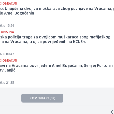
KI OBRAČUN
vo: Uhapšena dvojica muškaraca zbog pucnjave na Vracama, 
 je Amel Bogučanin
6. u 15:54
 UBISTVA
ska policija traga za dvojicom muškaraca zbog mafijaškog
a na Vracama, trojica povrijeđenih na KCUS-u
6. u 09:47
KI OBRAČUN
avi na Vracama povrijeđeni Amel Bogučanin, Sergej Furtula i
av Janjić
6. u 21:35
KOMENTARI (32)