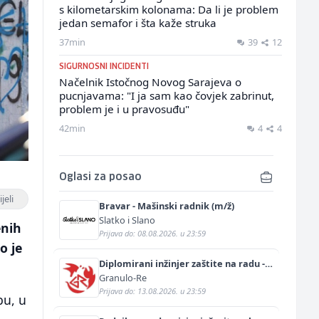
s kilometarskim kolonama: Da li je problem
jedan semafor i šta kaže struka
37min
39
12
SIGURNOSNI INCIDENTI
Načelnik Istočnog Novog Sarajeva o
pucnjavama: "I ja sam kao čovjek zabrinut,
problem je i u pravosuđu"
42min
4
4
Oglasi za posao
jeli
Bravar - Mašinski radnik (m/ž)
Slatko i Slano
enih
Prijava do: 08.08.2026. u 23:59
o je
Diplomirani inžinjer zaštite na radu -
Bachelor inžinjer sigurnosti i pomoći
Granulo-Re
(m/ž)
Prijava do: 13.08.2026. u 23:59
bu, u