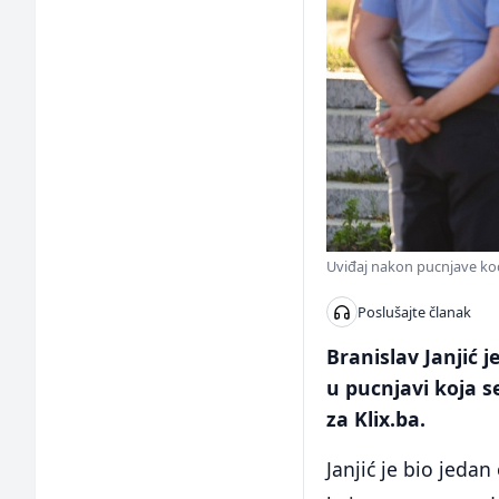
Uviđaj nakon pucnjave kod
Poslušajte članak
Branislav Janjić 
u pucnjavi koja s
za Klix.ba.
Janjić je bio jeda