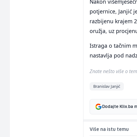
Nakon višemjesečn
potjernice, Janjić 
razbijenu krajem 2
oružja, uz procjen
Istraga o tačnim m
nastavlja pod nad
Znate nešto više o temi 
Branislav Janjić
Dodajte Klix.ba 
Više na istu temu