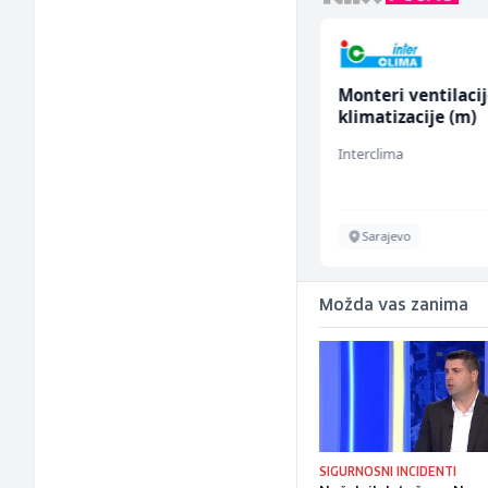
Kundenbetreuer
Monteri ventilacij
(m/w)
klimatizacije (m)
Servicepoint
Interclima
Sarajevo
Sarajevo
Možda vas zanima
SIGURNOSNI INCIDENTI