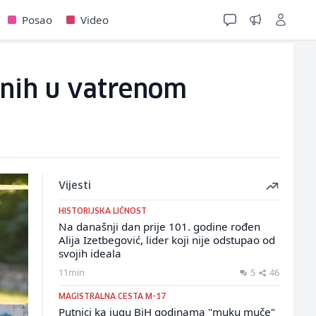
Posao
Video
jenih u vatrenom
Vijesti
HISTORIJSKA LIČNOST
Na današnji dan prije 101. godine rođen
Alija Izetbegović, lider koji nije odstupao od
svojih ideala
11min
5
46
MAGISTRALNA CESTA M-17
Putnici ka jugu BiH godinama "muku muče"