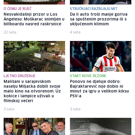
O ČEMU JE RIJEČ
STRUČNJACI RAZBIJAJU MIT
Nesvakidašnji prizor u Los
Da li auto troši manje goriva
Angelesu: Muškarac snimljen u
sa spuštenim prozorima ili s
billboardu nasred raskrsnice
uključenom klimom
22 sata
4 sata
LJETNO DRUŽENJE
START NOVE SEZONE
Mališani u sarajevskom
Ponovo ne djeluje dobro:
naselju Miljacka dobili svoje
Bajraktarević nije dobio ni
malo kino na otvorenom: Uz
minut za igru u velikom kiksu
kokice i lampice uživali u
PSV-a
filmskoj večeri
3 sata
3 sata