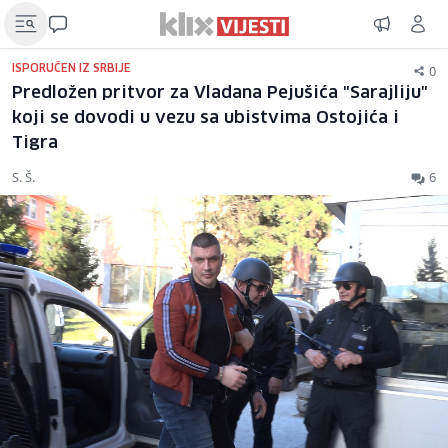
0
ISPORUČEN IZ SRBIJE
Predložen pritvor za Vladana Pejušića "Sarajliju"
koji se dovodi u vezu sa ubistvima Ostojića i
Tigra
S. Š.
6