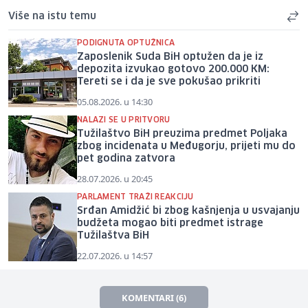
Više na istu temu
PODIGNUTA OPTUŽNICA
Zaposlenik Suda BiH optužen da je iz
depozita izvukao gotovo 200.000 KM:
Tereti se i da je sve pokušao prikriti
05.08.2026. u 14:30
NALAZI SE U PRITVORU
Tužilaštvo BiH preuzima predmet Poljaka
zbog incidenata u Međugorju, prijeti mu do
pet godina zatvora
28.07.2026. u 20:45
PARLAMENT TRAŽI REAKCIJU
Srđan Amidžić bi zbog kašnjenja u usvajanju
budžeta mogao biti predmet istrage
Tužilaštva BiH
22.07.2026. u 14:57
KOMENTARI (6)