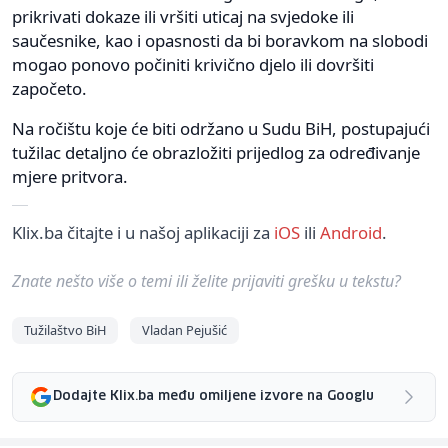
prikrivati dokaze ili vršiti uticaj na svjedoke ili
saučesnike, kao i opasnosti da bi boravkom na slobodi
mogao ponovo počiniti krivično djelo ili dovršiti
započeto.
Na ročištu koje će biti održano u Sudu BiH, postupajući
tužilac detaljno će obrazložiti prijedlog za određivanje
mjere pritvora.
Klix.ba čitajte i u našoj aplikaciji za
iOS
ili
Android
.
Znate nešto više o temi ili želite prijaviti grešku u tekstu?
Tužilaštvo BiH
Vladan Pejušić
Dodajte Klix.ba među omiljene izvore na Googlu