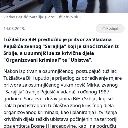
Vladan Pejušić "Sarajlija" (Foto: Tužilaštvo BiH)
14.03.2023.
Podijeli
Tužilaštvo BiH predložilo je pritvor za Vladana
Pejušića zvanog "Sarajlija" koji je sinoć izručen iz
Srbije, a u sumnjiči se za krivična djela
"Organizovani kriminal" te "Ubistva".
Nakon ispitivanja osumnjičenog, postupajući tužilac
Tužilaštva BiH uputio je prijedlog za određivanje mjere
pritvora za osumnjičenog Vukmirović Mirka, zvanog
"Sarajlija" (ranije Pejušić Vladana), rođenog 1987.
godine u Sarajevu, državljanina BiH i Srbije, koji se
nalazi pod istragom tužilaštva zbog krivičnog djela
organizovanog kriminala, kao i planiranja i izvršenja
krivičnih dijela teških ubistava počinjenih na teritoriji
oba entiteta Bosne i Hercegovine, kao i na području