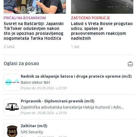
PRIČALI NA BOSANSKOM
ZAŠTIĆENO PODRUČJE
Susret na Baščaršiji: Japanski
Labud s Vrela Bosne progutao
TikToker oduševljen nakon
udicu, spašen je
što je upoznao proslavljenog
pravovremenom reakcijom
nogometaša Tarika Hodžića
nadležnih
2 sata
1 sat
Oglasi za posao
Radnik za sklapanje šatora i druge prateće opreme (m/ž)
Balon dekor BiH
Prijava do: 05.09.2026. u 23:59
Pripravnik - Diplomirani pravnik (m/ž)
Zajednička advokatska kancelarija Hakija Kurtović i Adis
Kurtović
Prijava do: 30.08.2026. u 23:59
Zaštitar (m/ž)
SAS Security