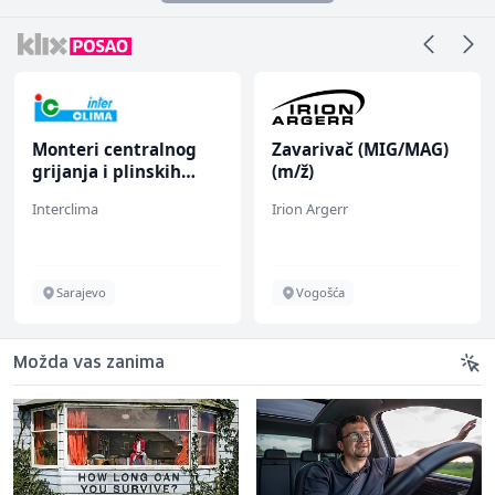
Monteri centralnog
Zavarivač (MIG/MAG)
grijanja i plinskih
(m/ž)
instalacija (m)
Interclima
Irion Argerr
Sarajevo
Vogošća
Možda vas zanima