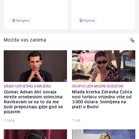
Sarajevo
Fojnica
Možda vas zanima
GRADI USPJEŠNU KARIJERU
SKUPOCJEN MODNI DODATAK
Glumac Adnan Alić osvaja
Mlađa kćerka Zdravka Čolića
mreže urnebesnim snimcima:
nosi torbicu vrijednu više od
Navikavam se na to da me
3.000 dolara: Snimljena na
ljudi prepoznaju gdje god se
plaži u Budvi
pojavim
2 sata
1 sat