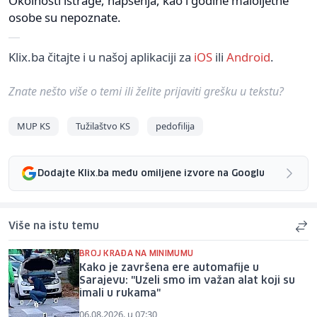
Okolnosti istrage, hapšenja, kao i godine maloljetne
osobe su nepoznate.
Klix.ba čitajte i u našoj aplikaciji za
iOS
ili
Android
.
Znate nešto više o temi ili želite prijaviti grešku u tekstu?
MUP KS
Tužilaštvo KS
pedofilija
Dodajte Klix.ba među omiljene izvore na Googlu
Više na istu temu
BROJ KRAĐA NA MINIMUMU
Kako je završena ere automafije u
Sarajevu: "Uzeli smo im važan alat koji su
imali u rukama"
06.08.2026. u 07:30