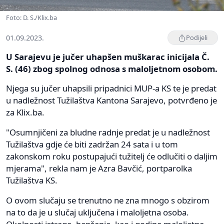
Foto: D. S./Klix.ba
01.09.2023.
Podijeli
U Sarajevu je jučer uhapšen muškarac inicijala Č.
S. (46) zbog spolnog odnosa s maloljetnom osobom.
Njega su jučer uhapsili pripadnici MUP-a KS te je predat
u nadležnost Tužilaštva Kantona Sarajevo, potvrđeno je
za Klix.ba.
"Osumnjičeni za bludne radnje predat je u nadležnost
Tužilaštva gdje će biti zadržan 24 sata i u tom
zakonskom roku postupajući tužitelj će odlučiti o daljim
mjerama", rekla nam je Azra Bavčić, portparolka
Tužilaštva KS.
O ovom slučaju se trenutno ne zna mnogo s obzirom
na to da je u slučaj uključena i maloljetna osoba.