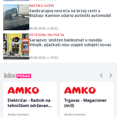
NASTALE GUŽVE
Saobraćajna nesreća na brzoj cesti u
Blažuju: Kamion udario putnički automobil
06.08.2026. u 09:22
OŠTEĆENA I BH POŠTA
Sarajevo: Uništen bankomat u naselju
Višnjik, pljačkaši nisu uspjeli odnijeti novac
06.08.2026. u 10:53
Električar - Radnik na
Trgovac - Magacioner
tehničkom održavanju
(m/ž)
(m/ž)
Amko komerc
Amko komerc