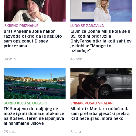
ISKRENO PRIZNANJE
LUDO SE ZABAVLJA
Brat Angeline Jolie nakon
Glumica Donna Mills koja se u
razvoda otkrio da je gej: Bio
85. godini pridružila
sam opsjednut Disney
OnlyFansu otkrila koji zahtjev
princezama
je dobila: "Mnoge to
uzbuđuje"
34 min
45 min
BORDO KLUB SE OGLASIO
SNIMAK POSAO VIRALAN
FK Sarajevo do daljnjeg ne
Mladić iz Mostara odlučio da
može igrati domaće utakmice
sam prefarba pješački prelaz:
na Koševu, teren ne ispunjava
Kad neće grad, mora neko
ni minimalne uslove
23 sata
3 sata