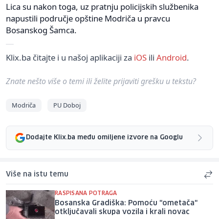
Lica su nakon toga, uz pratnju policijskih službenika
napustili područje opštine Modriča u pravcu
Bosanskog Šamca.
Klix.ba čitajte i u našoj aplikaciji za
iOS
ili
Android
.
Znate nešto više o temi ili želite prijaviti grešku u tekstu?
Modriča
PU Doboj
Dodajte Klix.ba među omiljene izvore na Googlu
Više na istu temu
RASPISANA POTRAGA
Bosanska Gradiška: Pomoću "ometača"
otključavali skupa vozila i krali novac