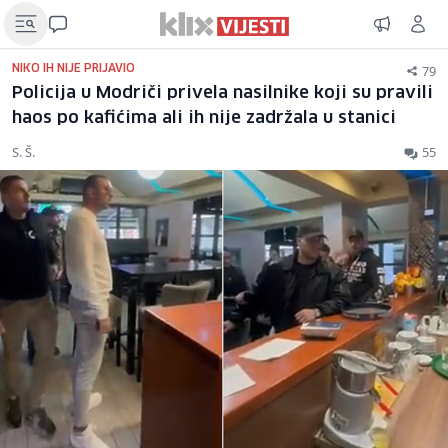
79
NIKO IH NIJE PRIJAVIO
Policija u Modriči privela nasilnike koji su pravili
haos po kafićima ali ih nije zadržala u stanici
S. Š.
55