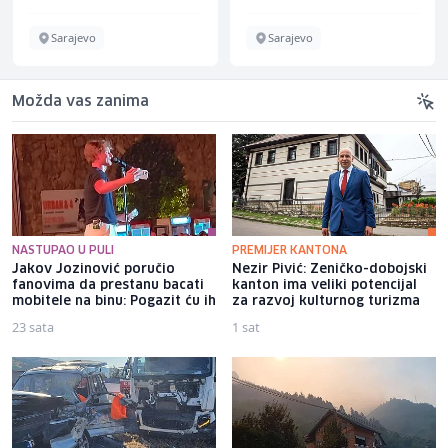
Sarajevo
Sarajevo
Možda vas zanima
NASTUPAO U PULI
PREMIJER KANTONA
Jakov Jozinović poručio
Nezir Pivić: Zeničko-dobojski
fanovima da prestanu bacati
kanton ima veliki potencijal
mobitele na binu: Pogazit ću ih
za razvoj kulturnog turizma
23 sata
1 sat