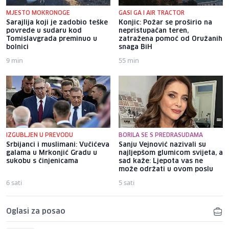
MJESTO MOKRONOGE
GASI GA I AIR TRACTOR
Sarajlija koji je zadobio teške
Konjic: Požar se proširio na
povrede u sudaru kod
nepristupačan teren,
Tomislavgrada preminuo u
zatražena pomoć od Oružanih
bolnici
snaga BiH
9 min
55 min
IZGUBLJEN U PREVODU
BORILA SE S PREDRASUDAMA
Srbijanci i muslimani: Vučićeva
Sanju Vejnović nazivali su
galama u Mrkonjić Gradu u
najljepšom glumicom svijeta, a
sukobu s činjenicama
sad kaže: Ljepota vas ne
može održati u ovom poslu
6 sati
5 sati
Oglasi za posao