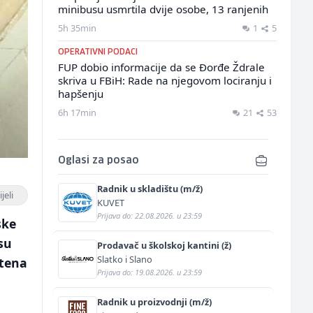
minibusu usmrtila dvije osobe, 13 ranjenih
5h 35min
1
5
OPERATIVNI PODACI
FUP dobio informacije da se Đorđe Ždrale
skriva u FBiH: Rade na njegovom lociranju i
hapšenju
6h 17min
21
53
Oglasi za posao
Radnik u skladištu (m/ž)
jeli
KUVET
Prijava do: 22.08.2026. u 23:59
ske
su
Prodavač u školskoj kantini (ž)
Slatko i Slano
štena
Prijava do: 19.08.2026. u 23:59
Radnik u proizvodnji (m/ž)