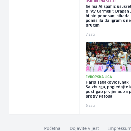
USKORO NA SFF-U
Selma Alispahić ususret
o "Ay Carmeli": Dragan 
bi bio ponosan; nikada
pomislila da igram s n
drugim
7 sati
EVROPSKA LIGA
Haris Tabaković junak
Salzburga, pogledajte 
postigao prvijenac za 
protiv Pafosa
6 sati
Dojavite vijest
Impressu
Početna