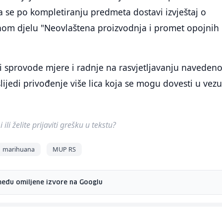
 se po kompletiranju predmeta dostavi izvještaj o
nom djelu "Neovlaštena proizvodnja i promet opojnih
ici sprovode mjere i radnje na rasvjetljavanju naveden
slijedi privođenje više lica koja se mogu dovesti u vezu
ili želite prijaviti grešku u tekstu?
marihuana
MUP RS
među omiljene izvore na Googlu