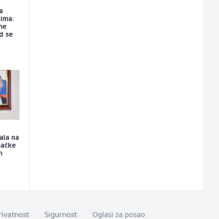
a
ima:
me
d se
ala na
mačke
m
rivatnost
Sigurnost
Oglasi za posao