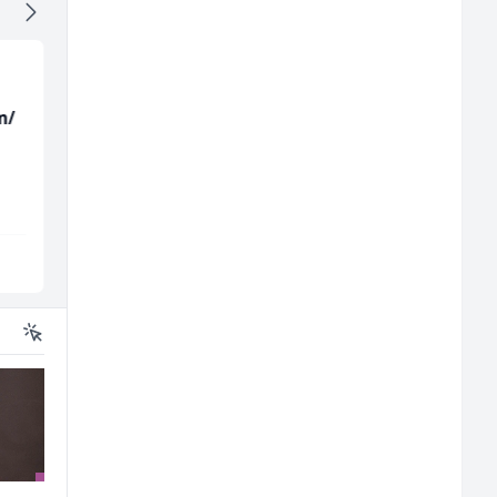
m/
Tehnički rukovodilac
Samostalni
(m/ž)
računovođa (m/ž)
Mountain
General Logistic
Sarajevo
Sarajevo