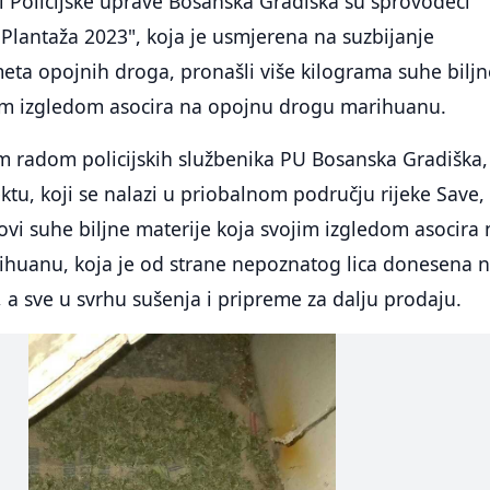
ici Policijske uprave Bosanska Gradiška su sprovodeći
"Plantaža 2023", koja je usmjerena na suzbijanje
eta opojnih droga, pronašli više kilograma suhe biljn
jim izgledom asocira na opojnu drogu marihuanu.
m radom policijskih službenika PU Bosanska Gradiška,
tu, koji se nalazi u priobalnom području rijeke Save,
ovi suhe biljne materije koja svojim izgledom asocira 
huanu, koja je od strane nepoznatog lica donesena 
 a sve u svrhu sušenja i pripreme za dalju prodaju.