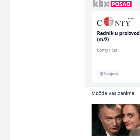
Konobar (m/ž)
Radnik u proizvod
(m/ž)
Mesna Industrija Gora
Conty Plus
Sarajevo
Sarajevo
Možda vas zanima