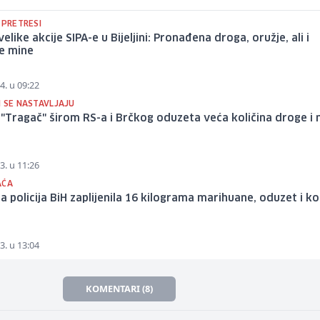
 PRETRESI
velike akcije SIPA-e u Bijeljini: Pronađena droga, oružje, ali i
e mine
4. u 09:22
I SE NASTAVLJAJU
i "Tragač" širom RS-a i Brčkog oduzeta veća količina droge i
3. u 11:26
AĆA
a policija BiH zaplijenila 16 kilograma marihuane, oduzet i k
3. u 13:04
KOMENTARI (8)