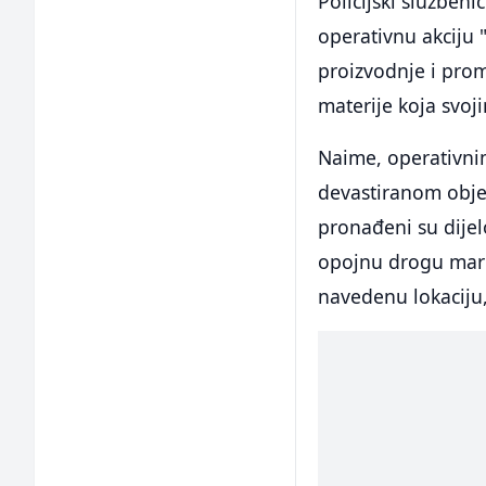
Policijski služben
operativnu akciju 
proizvodnje i prom
materije koja svo
Naime, operativni
devastiranom objek
pronađeni su dijel
opojnu drogu mari
navedenu lokaciju,