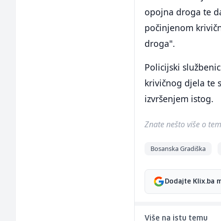
opojna droga te da
počinjenom krivič
droga".
Policijski služben
krivičnog djela te 
izvršenjem istog.
Znate nešto više o temi 
Bosanska Gradiška
Dodajte Klix.ba 
Više na istu temu