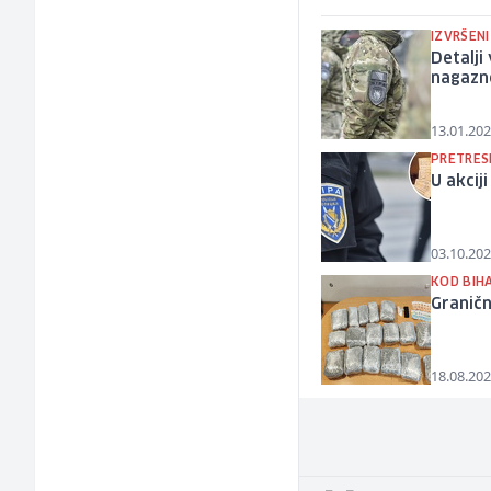
IZVRŠENI
Detalji 
nagazn
13.01.202
PRETRES
U akcij
03.10.202
KOD BIH
Graničn
18.08.202