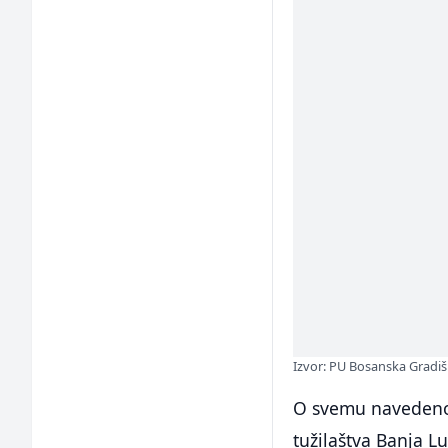
Izvor: PU Bosanska Gradi
O svemu navedenom
tužilaštva Banja L