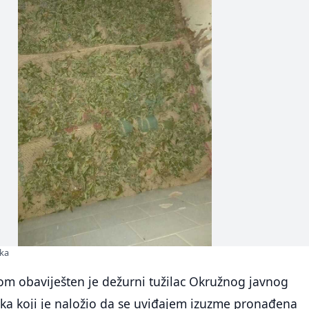
ška
 obaviješten je dežurni tužilac Okružnog javnog
uka koji je naložio da se uviđajem izuzme pronađena