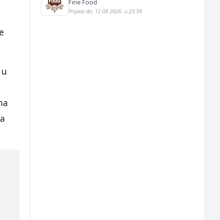
Fine Food
Prijava do: 12.08.2026. u 23:59
e
 u
na
na