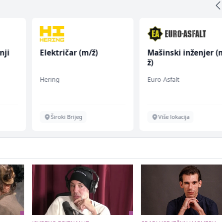
nji
Električar (m/ž)
Mašinski inženjer (
ž)
Hering
Euro-Asfalt
Široki Brijeg
Više lokacija