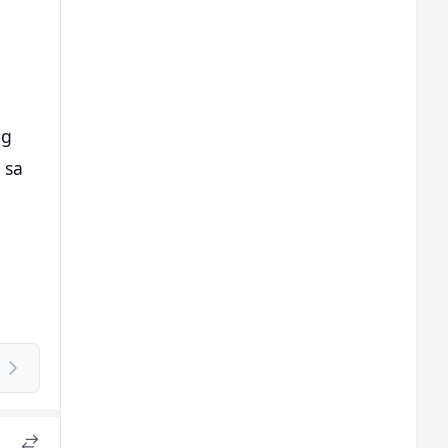
og
 sa