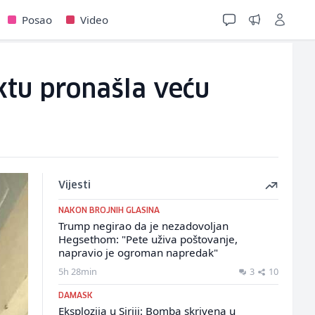
Posao
Video
ktu pronašla veću
Vijesti
NAKON BROJNIH GLASINA
Trump negirao da je nezadovoljan
Hegsethom: "Pete uživa poštovanje,
napravio je ogroman napredak"
5h 28min
3
10
DAMASK
Eksplozija u Siriji: Bomba skrivena u