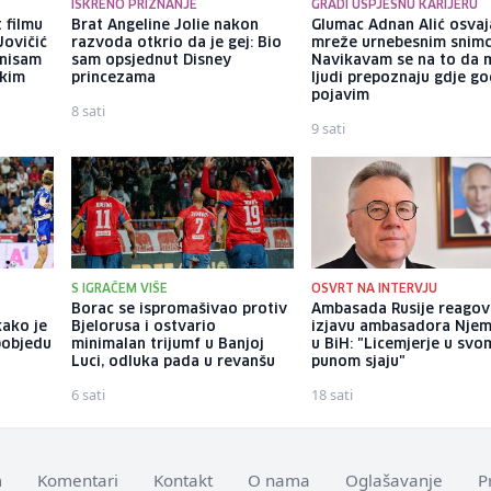
ISKRENO PRIZNANJE
GRADI USPJEŠNU KARIJERU
 filmu
Brat Angeline Jolie nakon
Glumac Adnan Alić osvaj
Jovičić
razvoda otkrio da je gej: Bio
mreže urnebesnim snimc
 nisam
sam opsjednut Disney
Navikavam se na to da 
ekim
princezama
ljudi prepoznaju gdje go
pojavim
8 sati
9 sati
S IGRAČEM VIŠE
OSVRT NA INTERVJU
Borac se ispromašivao protiv
Ambasada Rusije reagov
kako je
Bjelorusa i ostvario
izjavu ambasadora Nje
pobjedu
minimalan trijumf u Banjoj
u BiH: "Licemjerje u svo
Luci, odluka pada u revanšu
punom sjaju"
6 sati
18 sati
m
Komentari
Kontakt
O nama
Oglašavanje
P