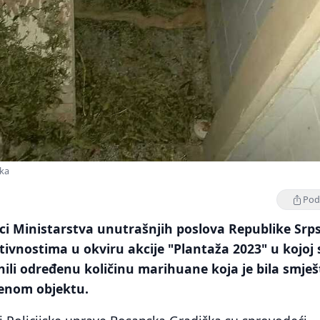
ška
Podi
nici Ministarstva unutrašnjih poslova Republike Srp
ktivnostima u okviru akcije "Plantaža 2023" u kojoj 
nili određenu količinu marihuane koja je bila smje
enom objektu.