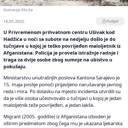
Ilustracija: Klix.ba
16.05.2022.
Podijeli
U Privremenom prihvatnom centru Ušivak kod
Hadžića u noći sa subote na nedjelju došlo je do
tučnjave u kojoj je teško povrijeđen maloljetnik iz
Afganistana. Policija je provela istražnje radnje i
traga za dvije osobe zbog sumnje na ubistvo u
pokušaju.
Ministarstvu unutrašnjih poslova Kantona Sarajevo je
15. maja poslije ponoći prijavljeno narušavanje javnog
reda i mira. Po dolasku na mjesto incidenta utvrdili su
da je više osoba učestvovalo u tučnjavi u kojoj je jedan
maloljetnik teže povrijeđen, a jedan lakše.
Migrant (2005. godište) iz Afganistana izboden je
oštrim predmetom zbog čega mu je ukazana ljekarska