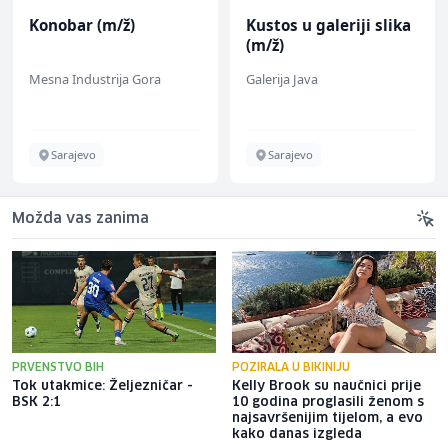
Konobar (m/ž)
Kustos u galeriji slika
(m/ž)
Mesna Industrija Gora
Galerija Java
Sarajevo
Sarajevo
Možda vas zanima
PRVENSTVO BIH
POZIRALA U BIKINIJU
Tok utakmice: Željezničar -
Kelly Brook su naučnici prije
BSK 2:1
10 godina proglasili ženom s
najsavršenijim tijelom, a evo
kako danas izgleda