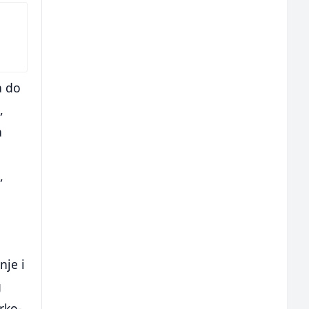
a do
,
a
,
i
nje i
g
rko-