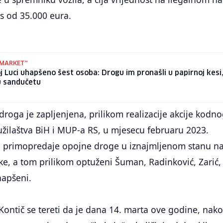
os od 35.000 eura.
"MARKET"
j Luci uhapšeno šest osoba: Drogu im pronašli u papirnoj kesi,
u sandučetu
oga je zapljenjena, prilikom realizacije akcije kodn
užilaštva BiH i MUP-a RS, u mjesecu februaru 2023.
u primopredaje opojne droge u iznajmljenom stanu n
e, a tom prilikom optuženi Šuman, Radinković, Zarić,
hapšeni.
Kontič se tereti da je dana 14. marta ove godine, nak