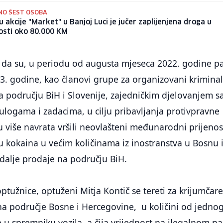
NO ŠEST OSOBA
u akcije "Market" u Banjoj Luci je jučer zaplijenjena droga u
osti oko 80.000 KM
e da su, u periodu od augusta mjeseca 2022. godine p
3. godine, kao članovi grupe za organizovani kriminal
na području BiH i Slovenije, zajedničkim djelovanjem s
ulogama i zadacima, u cilju pribavljanja protivpravne
 u više navrata vršili neovlašteni međunarodni prijenos
ku kokaina u većim količinama iz inostranstva u Bosnu 
dalje prodaje na području BiH.
užnice, optuženi Mitja Kontič se tereti za krijumčare
na područje Bosne i Hercegovine, u količini od jedno
 u spremniku vozila, a čija vrijednost na ilegalnom na