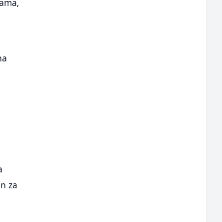
rama,
na
a
en za