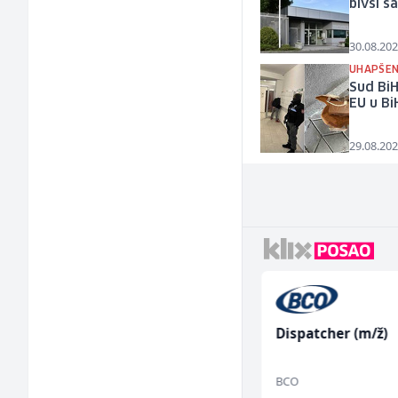
bivši s
30.08.202
UHAPŠENI
Sud BiH
EU u Bi
29.08.202
Hostesa (ž)
Dispatcher (m/ž)
Bosnian House Restaurant
BCO