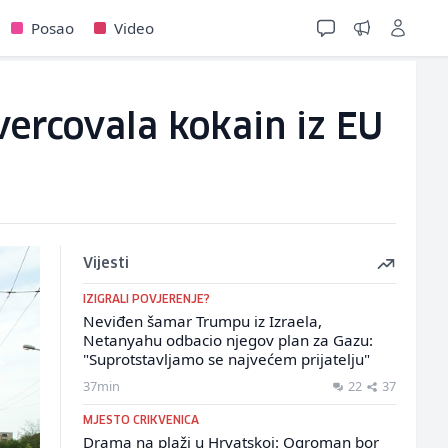
Posao
Video
vercovala kokain iz EU
Vijesti
IZIGRALI POVJERENJE?
Neviđen šamar Trumpu iz Izraela,
Netanyahu odbacio njegov plan za Gazu:
"Suprotstavljamo se najvećem prijatelju"
37min
22
37
MJESTO CRIKVENICA
Drama na plaži u Hrvatskoj: Ogroman bor