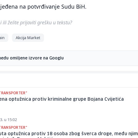
ijeđena na potvrđivanje Sudu BiH.
ili želite prijaviti grešku u tekstu?
ain
Akcija Market
među omiljene izvore na Googlu
"TRANSPORTER"
na optužnica protiv kriminalne grupe Bojana Cvijetića
3. u 15:02
"TRANSPORTER"
ta optužnica protiv 18 osoba zbog šverca droge, među njim