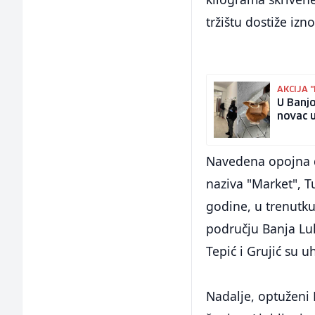
tržištu dostiže izn
AKCIJA 
U Banjo
novac 
Navedena opojna dr
naziva "Market", T
godine, u trenutk
području Banja Luk
Tepić i Grujić su u
Nadalje, optuženi 