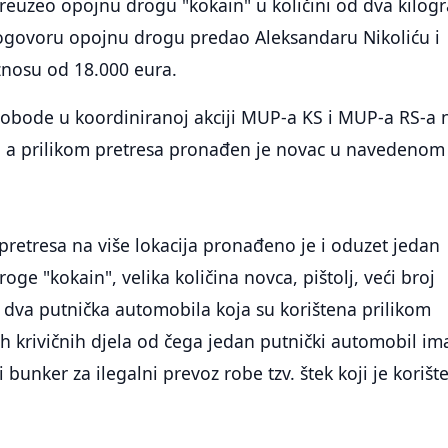
 preuzeo opojnu drogu "kokain" u količini od dva kilog
govoru opojnu drogu predao Aleksandaru Nikoliću i
znosu od 18.000 eura.
slobode u koordiniranoj akciji MUP-a KS i MUP-a RS-a 
, a prilikom pretresa pronađen je novac u navedenom
 pretresa na više lokacija pronađeno je i oduzet jedan
ge "kokain", velika količina novca, pištolj, veći broj
 dva putnička automobila koja su korištena prilikom
h krivičnih djela od čega jedan putnički automobil im
 bunker za ilegalni prevoz robe tzv. štek koji je korišt