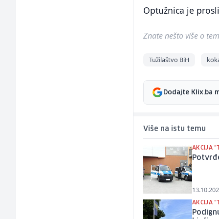
Optužnica je prosl
Znate nešto više o temi 
Tužilaštvo BiH
kok
Dodajte Klix.ba 
Više na istu temu
AKCIJA 
Potvrđe
13.10.202
AKCIJA 
Podignu