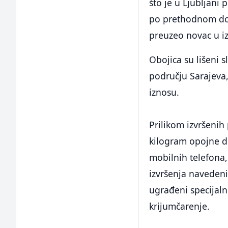
što je u Ljubljani
po prethodnom do
preuzeo novac u i
Obojica su lišeni 
području Sarajeva
iznosu.
Prilikom izvršenih
kilogram opojne dro
mobilnih telefona,
izvršenja navedeni
ugrađeni specijalni
krijumčarenje.