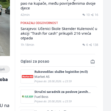
pao na kupače, među povrijeđenima dvoje
djece
42min
10
16
POKAZALI ODGOVORNOST
Sarajevo: Učenici škole Skender Kulenović u
akciji "Trash for cash" prikupili 216 vreća
otpada
1h 18min
6
138
Oglasi za posao
jeli
Rukovodilac službe logistike (m/ž)
Market AS
soba
Prijava do: 28.08.2026. u 23:59
Stručni saradnik za poslove javnih
nabavki (m/ž)
Fuel Boss
Prijava do: 20.08.2026. u 23:59
EU na