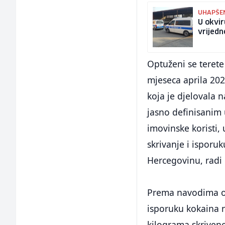
UHAPŠE
U okvir
vrijedn
Optuženi se teret
mjeseca aprila 202
koja je djelovala 
jasno definisanim 
imovinske koristi,
skrivanje i isporu
Hercegovinu, radi 
Prema navodima opt
isporuku kokaina 
kilograma skrivene