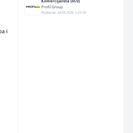
Komercijalista (m/ž)
Profil Group
Prijava do: 28.08.2026. u 23:59
ba i