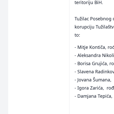
teritoriju BiH.
Tužilac Posebnog o
korupciju Tužilaš
to:
- Mitje Kontiča, r
- Aleksandra Niko
- Borisa Grujića, 
- Slavena Radinkov
- Jovana Šumana, 
- Igora Zarića, ro
- Damjana Tepića,