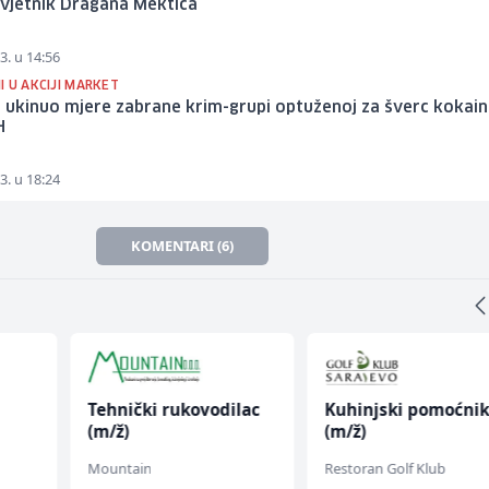
avjetnik Dragana Mektića
3. u 14:56
 U AKCIJI MARKET
 ukinuo mjere zabrane krim-grupi optuženoj za šverc kokain
H
3. u 18:24
KOMENTARI (6)
Tehnički rukovodilac
Kuhinjski pomoćni
(m/ž)
(m/ž)
Mountain
Restoran Golf Klub