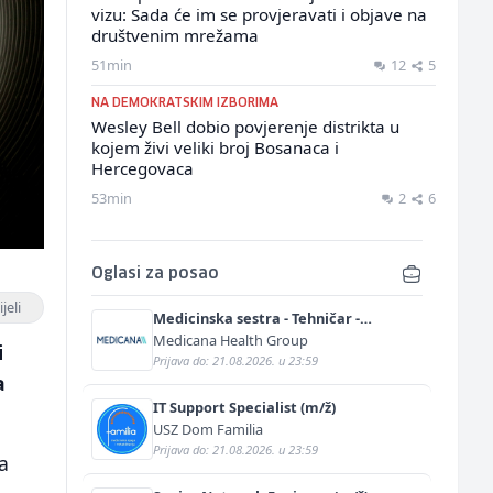
vizu: Sada će im se provjeravati i objave na
društvenim mrežama
51min
12
5
NA DEMOKRATSKIM IZBORIMA
Wesley Bell dobio povjerenje distrikta u
kojem živi veliki broj Bosanaca i
Hercegovaca
53min
2
6
Oglasi za posao
jeli
Medicinska sestra - Tehničar -
Anestetičar (m/ž)
Medicana Health Group
i
Prijava do: 21.08.2026. u 23:59
a
IT Support Specialist (m/ž)
USZ Dom Familia
Prijava do: 21.08.2026. u 23:59
a