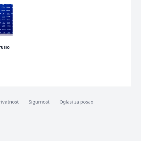
rušio
o
rivatnost
Sigurnost
Oglasi za posao