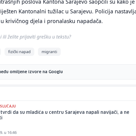
utrašnjih poslova Kantona Sarajevo saopćili su kako je
ješten Kantonalni tužilac u Sarajevu. Policija nastavlj
 krivičnog djela i pronalasku napadača.
ili želite prijaviti grešku u tekstu?
fizički napad
migranti
među omiljene izvore na Googlu
 SLUČAJU
a tvrdi da su mladića u centru Sarajeva napali navijači, a ne
ti
9. u 16:46