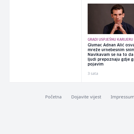
GRADI USPJEŠNU KARIJERU
Glumac Adnan Alić osv
mreže urnebesnim sni
Navikavam se na to d
ljudi prepoznaju gdje 
pojavim
3 sata
Dojavite vijest
Impressu
Početna