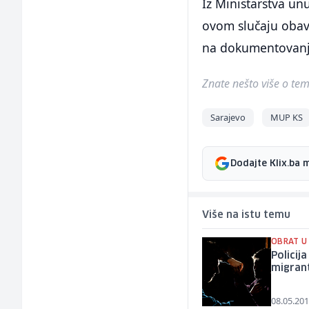
Iz Ministarstva un
ovom slučaju obavi
na dokumentovanju
Znate nešto više o temi 
Sarajevo
MUP KS
Dodajte Klix.ba 
Više na istu temu
OBRAT U
Policij
migran
08.05.201