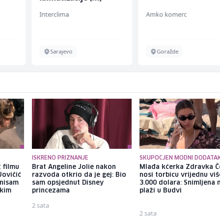
Interclima
Amko komerc
chen
Sarajevo
Goražde
ISKRENO PRIZNANJE
SKUPOCJEN MODNI DODATA
 filmu
Brat Angeline Jolie nakon
Mlađa kćerka Zdravka Č
Jovičić
razvoda otkrio da je gej: Bio
nosi torbicu vrijednu vi
 nisam
sam opsjednut Disney
3.000 dolara: Snimljena 
ekim
princezama
plaži u Budvi
2 sata
2 sata