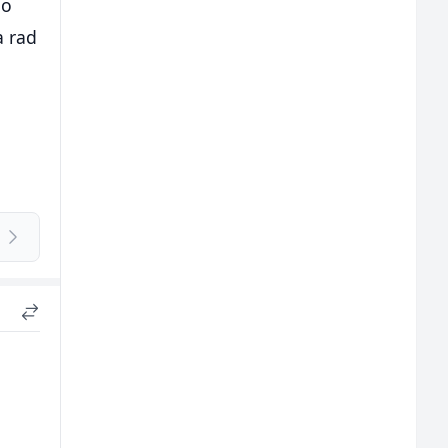
 o
a rad