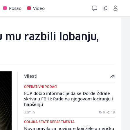
Posao
Video
 mu razbili lobanju,
Vijesti
OPERATIVNI PODACI
FUP dobio informacije da se Đorđe Ždrale
skriva u FBiH: Rade na njegovom lociranju i
hapšenju
33min
9
19
ODLUKA STATE DEPARTMENTA
Nova pravila za novinare koji žele američku