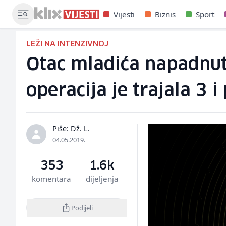
Vijesti
Biznis
Sport
LEŽI NA INTENZIVNOJ
Otac mladića napadnuto
operacija je trajala 3 i
Piše: Dž. L.
04.05.2019.
353
1.6k
komentara
dijeljenja
Podijeli