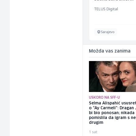
(m/w/d) für einen
Mountain
TELUS Digital
bekannten deuts
Energieversorger
Sarajevo
Sarajevo
Možda vas zanima
USKORO NA SFF-U
Selma Alispahić ususret
o "Ay Carmeli": Dragan 
bi bio ponosan; nikada
pomislila da igram s n
drugim
1 sat