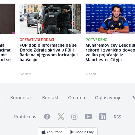
OPERATIVNI PODACI
POTVRĐENO
aja
FUP dobio informacije da se
Muharemovićev Leeds s
mcima:
Đorđe Ždrale skriva u FBiH:
rekord i zvanično dove
a me
Rade na njegovom lociranju i
veliko pojačanje iz
god se
hapšenju
Manchester Cityja
32 min
2 sata
m
Komentari
Kontakt
O nama
Oglašavanje
P
Facebook
YouTube
LinkedIn
Twitter
Instagram
RSS
Pratite nas
App Store
Google Play