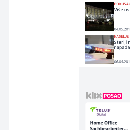
POKUŠAJ
Više os
04.05.201
NASELJE
Stariji
napada
06.04.201
NK pomoćni radnik
Home Office
(m)
Sachbearbeiter