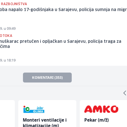
 RAZBOJNIŠTVA
oba napalo 17-godišnjaka u Sarajevu, policija sumnja na mig
9. u 09:49
 OTOKA
 muškarac pretučen i opljačkan u Sarajevu, policija traga za
čima
9. u 18:19
KOMENTARI (353)
Monteri ventilacije i
Pekar (m/ž)
klimatizacije (m)