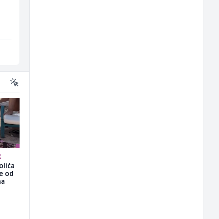
(m/ž)
Amko komerc
Kalea
Fojnica
Ilijaš
K
olića
še od
na