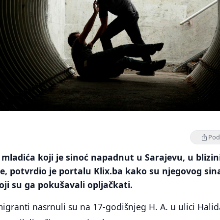
Podi
mladića koji je sinoć napadnut u Sarajevu, u blizin
ce, potvrdio je portalu Klix.ba kako su njegovog sin
oji su ga pokušavali opljačkati.
granti nasrnuli su na 17-godišnjeg H. A. u ulici Halid