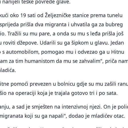
 nanijeli teške povrede glave.
ući oko 19 sati od Željezničke stanice prema tunelu
sprijeda prišla dva migranta i uhvatila ga za bubreg
io. Tražili su mu pare, a onda su mu s leđa prišla još
u roviti džepove. Udarili su ga šipkom u glavu. Jedan
io s automobilom, pomogao mu i odvezao ga u Hitnu
gam za tim humanistom da mu se zahvalim", priča na
ladića.
Hitne pomoći prevezen u bolnicu gdje su mu zašili ranu
io na operaciji koja je trajala gotovo tri i po sata.
nju, a sad je smješten na intenzivnoj njezi. On je polic
migranata koji su ga napali", dodao je mladićev otac.