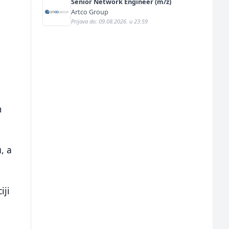
Senior Network Engineer (m/ž)
Artco Group
Prijava do: 09.08.2026. u 23:59
m
, a
iji