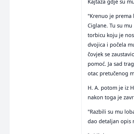
Kajtaza gdje su mu
"Krenuo je prema k
Ciglane. Tu su mu 
torbicu koju je nos
dvojica i počela m
čovjek se zaustav
pomoć. Ja sad tra
otac pretučenog m
H. A. potom je iz 
nakon toga je završ
"Razbili su mu loba
dao detaljan opis 