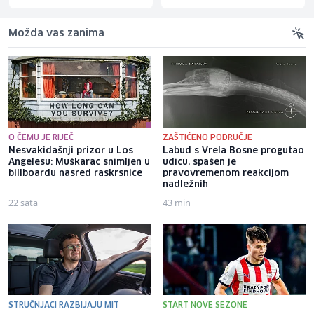
Možda vas zanima
O ČEMU JE RIJEČ
ZAŠTIĆENO PODRUČJE
Nesvakidašnji prizor u Los
Labud s Vrela Bosne progutao
Angelesu: Muškarac snimljen u
udicu, spašen je
billboardu nasred raskrsnice
pravovremenom reakcijom
nadležnih
22 sata
43 min
STRUČNJACI RAZBIJAJU MIT
START NOVE SEZONE