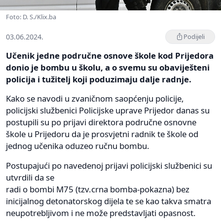
Foto: D. S./Klix.ba
03.06.2024.
Podijeli
Učenik jedne područne osnove škole kod Prijedora
donio je bombu u školu, a o svemu su obaviješteni
policija i tužitelj koji poduzimaju dalje radnje.
Kako se navodi u zvaničnom saopćenju policije,
policijski službenici Policijske uprave Prijedor danas su
postupili su po prijavi direktora područne osnovne
škole u Prijedoru da je prosvjetni radnik te škole od
jednog učenika oduzeo ručnu bombu.
Postupajući po navedenoj prijavi policijski službenici su
utvrdili da se
radi o bombi M75 (tzv.crna bomba-pokazna) bez
inicijalnog detonatorskog dijela te se kao takva smatra
neupotrebljivom i ne može predstavljati opasnost.