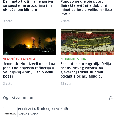
Da li auto troši manje goriva
Ponovo ne djeluje dobro:
sa spuštenim prozorima ili s
Bajraktarević nije dobio ni
uključenom klimom
minut za igru u velikom kiksu
PSV-a
3 sata
2 sata
VLASNIŠTVO ARAMCA
NI TRUNKE STIDA
Jemenski Huti izveli napad na
Sramotna koreografija Delija
jednu od najvećih rafinerija u
protiv Novog Pazara, na
Saudijskoj Arabiji, izbio veliki
sjevernoj tribini su odali
požar
počast zločincu Mladiću
3 sata
13 sati
Oglasi za posao
Prodavač u školskoj kantini (ž)
Slatko i Slano