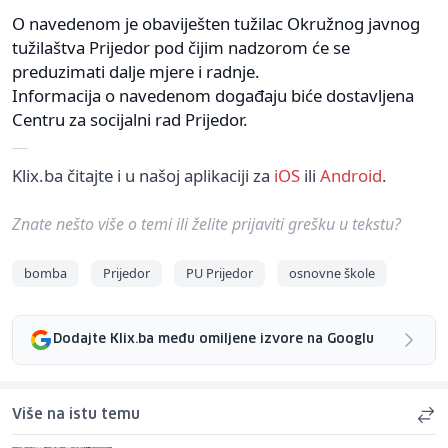
O navedenom je obaviješten tužilac Okružnog javnog
tužilaštva Prijedor pod čijim nadzorom će se
preduzimati dalje mjere i radnje.
Informacija o navedenom događaju biće dostavljena
Centru za socijalni rad Prijedor.
Klix.ba čitajte i u našoj aplikaciji za
iOS
ili
Android
.
Znate nešto više o temi ili želite prijaviti grešku u tekstu?
bomba
Prijedor
PU Prijedor
osnovne škole
Dodajte Klix.ba među omiljene izvore na Googlu
Više na istu temu