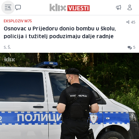
45
EKSPLOZIV M75
Osnovac u Prijedoru donio bombu u školu,
policija i tužitelj poduzimaju dalje radnje
S. Š.
5