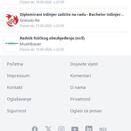
Prijava do: 19.08.2026. u 23:59
Diplomirani inžinjer zaštite na radu - Bachelor inžinjer
sigurnosti i pomoći (m/ž)
Granulo-Re
Prijava do: 13.08.2026. u 23:59
Radnik fizičkog obezbjeđenja (m/ž)
Muehlbauer
Prijava do: 15.08.2026. u 23:59
Početna
Dojavite vijest
Impressum
Komentari
Kontakt
O nama
Oglašavanje
Privatnost
Sigurnost
Oglasi za posao
Facebook
YouTube
LinkedIn
Twitter
Instagram
RSS