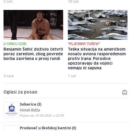
5 sati
18 sati
U CRNOJ GORI
"PLJESNIVI TUŠEVI"
Benjamin Šehić doživio četvrti
Teška situacija na američkom
poraz zaredom, zbog povrede
nosaču aviona raspoređenom
borba završena u prvoj rundi
protiv Irana: Porodice
upozoravaju da vojnici
nemaju ni sapuna
3 sata
1 sat
Oglasi za posao
Sobarica (ž)
Hoteli Ilidža
Prijava do: 05.09.2026. u 23:59
Prodavač u školskoj kantini (ž)