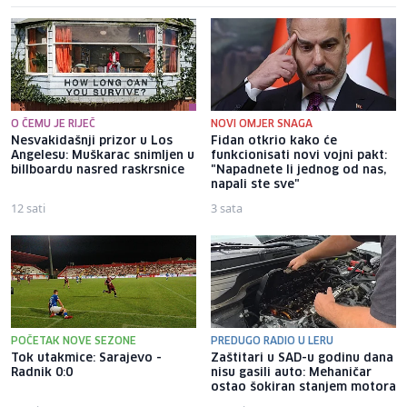
O ČEMU JE RIJEČ
NOVI OMJER SNAGA
Nesvakidašnji prizor u Los
Fidan otkrio kako će
Angelesu: Muškarac snimljen u
funkcionisati novi vojni pakt:
billboardu nasred raskrsnice
"Napadnete li jednog od nas,
napali ste sve"
12 sati
3 sata
POČETAK NOVE SEZONE
PREDUGO RADIO U LERU
Tok utakmice: Sarajevo -
Zaštitari u SAD-u godinu dana
Radnik 0:0
nisu gasili auto: Mehaničar
ostao šokiran stanjem motora