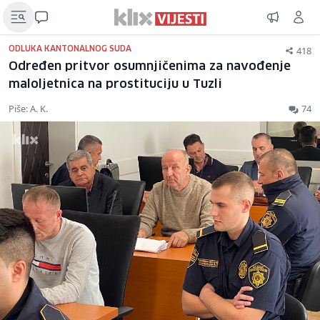
418
ODLUKA KANTONALNOG SUDA
Određen pritvor osumnjičenima za navođenje
maloljetnica na prostituciju u Tuzli
Piše: A. K.
74