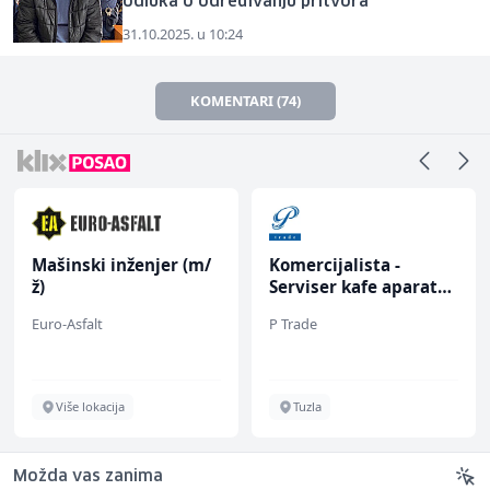
odluka o određivanju pritvora
31.10.2025. u 10:24
KOMENTARI (74)
Mašinski inženjer (m/
Komercijalista -
ž)
Serviser kafe aparata
(m/ž)
Euro-Asfalt
P Trade
Više lokacija
Tuzla
Možda vas zanima