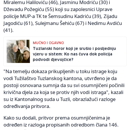
Miralemu Haliloviću (46), Jasminu Modriću (30) i
Dževadu Požegiću (55) koji su zapolesnici Uprave
policije MUP-a TK te Šemsudinu Kadriću (39), Zijadu
Jagodiću (61), Sulejmanu Šehiću (67) i Nedimu Avdiću
(41).
MUČNO I OGAVNO
Tuzlanski horor koji je srušio i posljednju
vjeru u sistem: Ko nas čuva dok policija
podvodi djevojčice?
"Na temelju dokaza prikupljenih u toku istrage koju
vodi Tužilaštvo Tuzlanskog kantona, utvrđeno je da
postoji osnovana sumnja da su svi osumnjičeni počinili
krivična djela za koja se protiv njih vodi istraga", kazali
su iz Kantonalnog suda u Tuzli, obrazlažući razloge
određivanja pritvora.
Kako su dodali, pritvor prema osumnjičenima je
određen iz razloga propisanih odredbom člana 146.