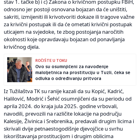
stav 1. tačke b) i c) Zakona o krivičnom postupku FBiH,
odnosno jer postoji osnovana bojazan da će uništiti,
sakriti, izmijeniti ili krivotvoriti dokaze ili tragove važne
za krivični postupak ili da će ometati krivični postupak
uticajem na svjedoke, te zbog postojanja naročitih
okolnosti koje opravdavaju bojazan od ponavljanja
krivičnog djela.
ROČIŠTE U TOKU
Ovo su osumnjičeni za navođenje
maloljetnica na prostituciju u Tuzli, čeka se
odluka o određivanju pritvora
Iz Tužilaštva TK su ranije kazali da su Kopić, Kadrić,
Halilović, Modrić i Šehić osumnjičeni da su periodu od
aprila 2024. do kraja jula 2025. godine vrbovali,
navodili, prevozili na različite lokacije na području
Kalesije, Živinica i Srebrenika, predavali drugim licima i
skrivali dvije petnaestogodišnje djevojčice u svrhu
iskorištavanja prostitucijom i drugim oblicima