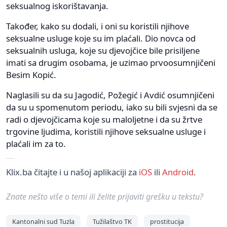
seksualnog iskorištavanja.
Također, kako su dodali, i oni su koristili njihove
seksualne usluge koje su im plaćali. Dio novca od
seksualnih usluga, koje su djevojčice bile prisiljene
imati sa drugim osobama, je uzimao prvoosumnjičeni
Besim Kopić.
Naglasili su da su Jagodić, Požegić i Avdić osumnjičeni
da su u spomenutom periodu, iako su bili svjesni da se
radi o djevojčicama koje su maloljetne i da su žrtve
trgovine ljudima, koristili njihove seksualne usluge i
plaćali im za to.
Klix.ba čitajte i u našoj aplikaciji za
iOS
ili
Android
.
Znate nešto više o temi ili želite prijaviti grešku u tekstu?
Kantonalni sud Tuzla
Tužilaštvo TK
prostitucija