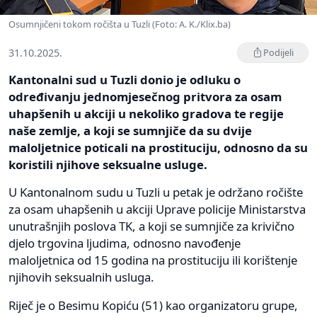
Osumnjičeni tokom ročišta u Tuzli (Foto: A. K./Klix.ba)
31.10.2025.
Podijeli
Kantonalni sud u Tuzli donio je odluku o
određivanju jednomjesečnog pritvora za osam
uhapšenih u akciji u nekoliko gradova te regije
naše zemlje, a koji se sumnjiče da su dvije
maloljetnice poticali na prostituciju, odnosno da su
koristili njihove seksualne usluge.
U Kantonalnom sudu u Tuzli u petak je održano ročište
za osam uhapšenih u akciji Uprave policije Ministarstva
unutrašnjih poslova TK, a koji se sumnjiče za krivično
djelo trgovina ljudima, odnosno navođenje
maloljetnica od 15 godina na prostituciju ili korištenje
njihovih seksualnih usluga.
Riječ je o Besimu Kopiću (51) kao organizatoru grupe,