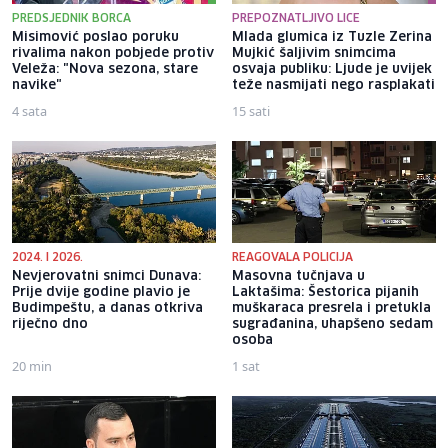
PREDSJEDNIK BORCA
PREPOZNATLJIVO LICE
Misimović poslao poruku
Mlada glumica iz Tuzle Zerina
rivalima nakon pobjede protiv
Mujkić šaljivim snimcima
Veleža: "Nova sezona, stare
osvaja publiku: Ljude je uvijek
navike"
teže nasmijati nego rasplakati
4 sata
15 sati
2024. I 2026.
REAGOVALA POLICIJA
Nevjerovatni snimci Dunava:
Masovna tučnjava u
Prije dvije godine plavio je
Laktašima: Šestorica pijanih
Budimpeštu, a danas otkriva
muškaraca presrela i pretukla
riječno dno
sugrađanina, uhapšeno sedam
osoba
20 min
1 sat