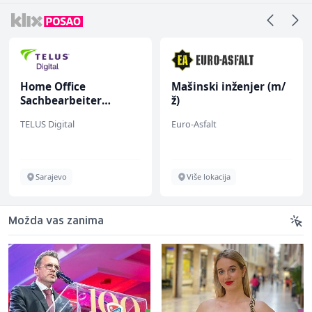
Home Office
Mašinski inženjer (m/
Sachbearbeiter
ž)
(m/w/d) für einen
TELUS Digital
Euro-Asfalt
bekannten deutschen
Energieversorger
Sarajevo
Više lokacija
Možda vas zanima