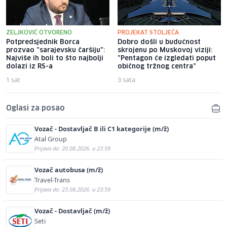
ZELJKOVIĆ OTVORENO
PROJEKAT STOLJEĆA
Potpredsjednik Borca
Dobro došli u budućnost
prozvao "sarajevsku čaršiju":
skrojenu po Muskovoj viziji:
Najviše ih boli to što najbolji
"Pentagon će izgledati poput
dolazi iz RS-a
običnog tržnog centra"
1 sat
3 sata
Oglasi za posao
Vozač - Dostavljač B ili C1 kategorije (m/ž)
Atal Group
Prijava do: 20.08.2026. u 23:59
Vozač autobusa (m/ž)
Travel-Trans
Prijava do: 23.08.2026. u 23:59
Vozač - Dostavljač (m/ž)
Seti