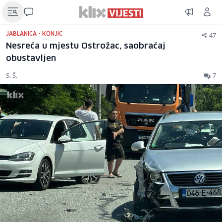
47
JABLANICA - KONJIC
Nesreća u mjestu Ostrožac, saobraćaj
obustavljen
S. Š.
7