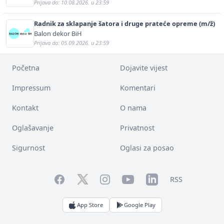
Prijava do: 10.08.2026. u 23:59
Radnik za sklapanje šatora i druge prateće opreme (m/ž)
Balon dekor BiH
Prijava do: 05.09.2026. u 23:59
Početna
Dojavite vijest
Impressum
Komentari
Kontakt
O nama
Oglašavanje
Privatnost
Sigurnost
Oglasi za posao
Facebook
YouTube
LinkedIn
Twitter
Instagram
RSS
App Store
Google Play