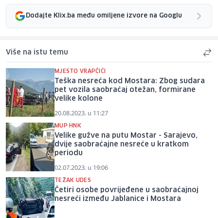
Dodajte Klix.ba među omiljene izvore na Googlu
Više na istu temu
MJESTO VRAPČIĆI
Teška nesreća kod Mostara: Zbog sudara
pet vozila saobraćaj otežan, formirane
velike kolone
20.08.2023. u 11:27
MUP HNK
Velike gužve na putu Mostar - Sarajevo,
dvije saobraćajne nesreće u kratkom
periodu
02.07.2023. u 19:06
TEŽAK UDES
Četiri osobe povrijeđene u saobraćajnoj
nesreći između Jablanice i Mostara