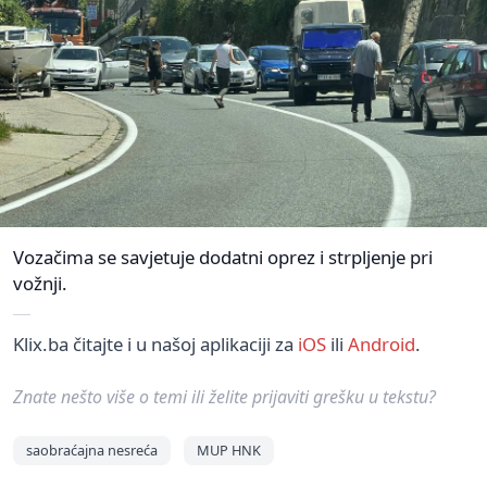
Vozačima se savjetuje dodatni oprez i strpljenje pri
vožnji.
Klix.ba čitajte i u našoj aplikaciji za
iOS
ili
Android
.
Znate nešto više o temi ili želite prijaviti grešku u tekstu?
saobraćajna nesreća
MUP HNK