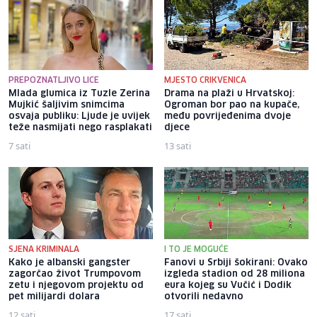
PREPOZNATLJIVO LICE
MJESTO CRIKVENICA
Mlada glumica iz Tuzle Zerina
Drama na plaži u Hrvatskoj:
Mujkić šaljivim snimcima
Ogroman bor pao na kupače,
osvaja publiku: Ljude je uvijek
među povrijeđenima dvoje
teže nasmijati nego rasplakati
djece
7 sati
13 sati
SJENA KRIMINALA
I TO JE MOGUĆE
Kako je albanski gangster
Fanovi u Srbiji šokirani: Ovako
zagorčao život Trumpovom
izgleda stadion od 28 miliona
zetu i njegovom projektu od
eura kojeg su Vučić i Dodik
pet milijardi dolara
otvorili nedavno
12 sati
17 sati