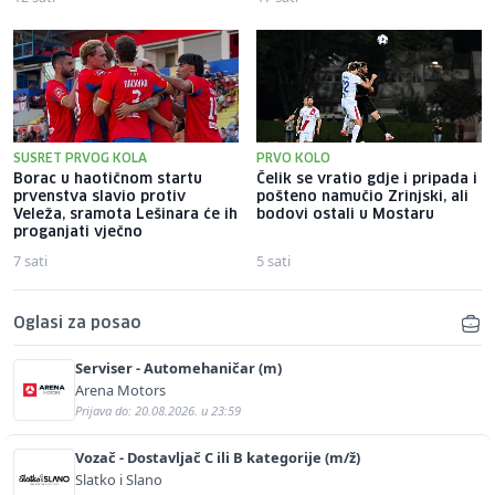
SUSRET PRVOG KOLA
PRVO KOLO
Borac u haotičnom startu
Čelik se vratio gdje i pripada i
prvenstva slavio protiv
pošteno namučio Zrinjski, ali
Veleža, sramota Lešinara će ih
bodovi ostali u Mostaru
proganjati vječno
7 sati
5 sati
Oglasi za posao
Serviser - Automehaničar (m)
Arena Motors
Prijava do: 20.08.2026. u 23:59
Vozač - Dostavljač C ili B kategorije (m/ž)
Slatko i Slano