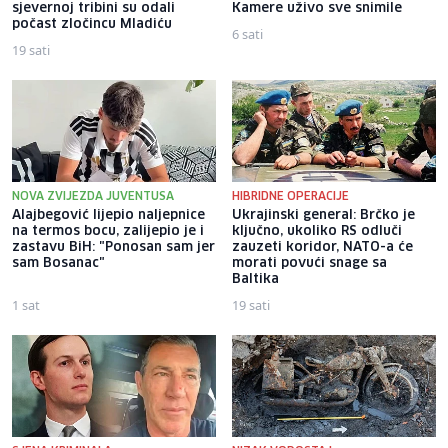
sjevernoj tribini su odali
Kamere uživo sve snimile
počast zločincu Mladiću
6 sati
19 sati
NOVA ZVIJEZDA JUVENTUSA
HIBRIDNE OPERACIJE
Alajbegović lijepio naljepnice
Ukrajinski general: Brčko je
na termos bocu, zalijepio je i
ključno, ukoliko RS odluči
zastavu BiH: "Ponosan sam jer
zauzeti koridor, NATO-a će
sam Bosanac"
morati povući snage sa
Baltika
1 sat
19 sati