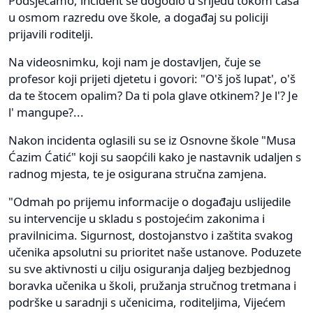
Podsjećamo, incident se dogodio u srijedu tokom časa
u osmom razredu ove škole, a događaj su policiji
prijavili roditelji.
Na videosnimku, koji nam je dostavljen, čuje se
profesor koji prijeti djetetu i govori: "O'š još lupat', o'š
da te štocem opalim? Da ti pola glave otkinem? Je l'? Je
l' mangupe?...
Nakon incidenta oglasili su se iz Osnovne škole "Musa
Ćazim Ćatić" koji su saopćili kako je nastavnik udaljen s
radnog mjesta, te je osigurana stručna zamjena.
"Odmah po prijemu informacije o događaju uslijedile
su intervencije u skladu s postojećim zakonima i
pravilnicima. Sigurnost, dostojanstvo i zaštita svakog
učenika apsolutni su prioritet naše ustanove. Poduzete
su sve aktivnosti u cilju osiguranja daljeg bezbjednog
boravka učenika u školi, pružanja stručnog tretmana i
podrške u saradnji s učenicima, roditeljima, Vijećem