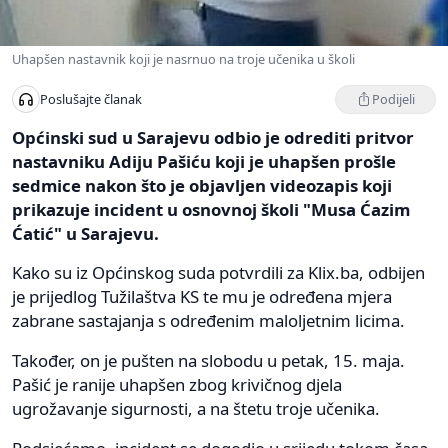
Uhapšen nastavnik koji je nasrnuo na troje učenika u školi
Podijeli
Poslušajte članak
Općinski sud u Sarajevu odbio je odrediti pritvor
nastavniku Adiju Pašiću koji je uhapšen prošle
sedmice nakon što je objavljen videozapis koji
prikazuje incident u osnovnoj školi "Musa Ćazim
Ćatić" u Sarajevu.
Kako su iz Općinskog suda potvrdili za Klix.ba, odbijen
je prijedlog Tužilaštva KS te mu je određena mjera
zabrane sastajanja s određenim maloljetnim licima.
Također, on je pušten na slobodu u petak, 15. maja.
Pašić je ranije uhapšen zbog krivičnog djela
ugrožavanje sigurnosti, a na štetu troje učenika.