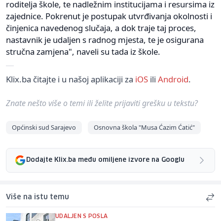
roditelja škole, te nadležnim institucijama i resursima iz
zajednice. Pokrenut je postupak utvrđivanja okolnosti i
činjenica navedenog slučaja, a dok traje taj proces,
nastavnik je udaljen s radnog mjesta, te je osigurana
stručna zamjena", naveli su tada iz škole.
Klix.ba čitajte i u našoj aplikaciji za
iOS
ili
Android
.
Znate nešto više o temi ili želite prijaviti grešku u tekstu?
Općinski sud Sarajevo
Osnovna škola "Musa Ćazim Ćatić"
Dodajte Klix.ba među omiljene izvore na Googlu
Više na istu temu
UDALJEN S POSLA