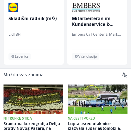
Skladišni radnik (m/ž)
Mitarbeiter:in im
Kundenservice &
Support (m/w/d)
Lidl BH
Embers Call Center & Marketing
Lepenica
Više lokacija
Možda vas zanima
NI TRUNKE STIDA
NA CESTI PORED
Sramotna koreografija Delija
Lopta usred utakmice
protiv Novog Pazara, na
izazvala sudar automobila: