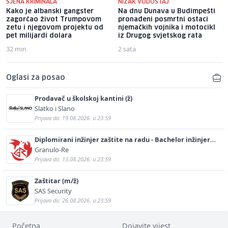
SJENA KRIMINALA
NIZAK VODOSTAJ
Kako je albanski gangster
Na dnu Dunava u Budimpešti
zagorčao život Trumpovom
pronađeni posmrtni ostaci
zetu i njegovom projektu od
njemačkih vojnika i motocikl
pet milijardi dolara
iz Drugog svjetskog rata
32 min
2 sata
Oglasi za posao
Prodavač u školskoj kantini (ž)
Slatko i Slano
Prijava do: 19.08.2026. u 23:59
Diplomirani inžinjer zaštite na radu - Bachelor inžinjer
sigurnosti i pomoći (m/ž)
Granulo-Re
Prijava do: 13.08.2026. u 23:59
Zaštitar (m/ž)
SAS Security
Prijava do: 26.08.2026. u 23:59
Početna
Dojavite vijest