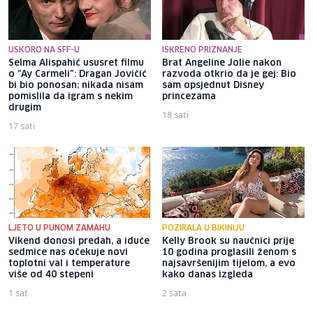
USKORO NA SFF-U
ISKRENO PRIZNANJE
Selma Alispahić ususret filmu
Brat Angeline Jolie nakon
o "Ay Carmeli": Dragan Jovičić
razvoda otkrio da je gej: Bio
bi bio ponosan; nikada nisam
sam opsjednut Disney
pomislila da igram s nekim
princezama
drugim
18 sati
17 sati
LJETO U PUNOM ZAMAHU
POZIRALA U BIKINIJU
Vikend donosi predah, a iduće
Kelly Brook su naučnici prije
sedmice nas očekuje novi
10 godina proglasili ženom s
toplotni val i temperature
najsavršenijim tijelom, a evo
više od 40 stepeni
kako danas izgleda
1 sat
2 sata