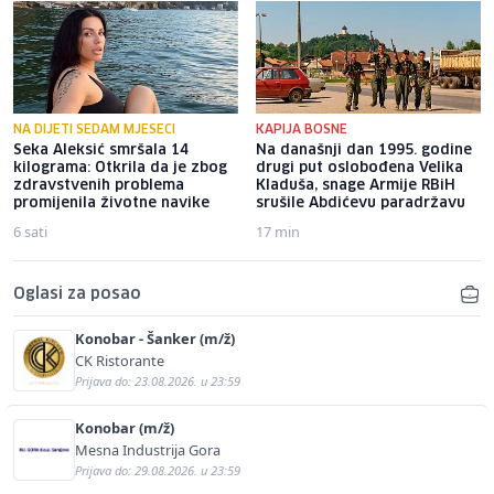
NA DIJETI SEDAM MJESECI
KAPIJA BOSNE
Seka Aleksić smršala 14
Na današnji dan 1995. godine
kilograma: Otkrila da je zbog
drugi put oslobođena Velika
zdravstvenih problema
Kladuša, snage Armije RBiH
promijenila životne navike
srušile Abdićevu paradržavu
6 sati
17 min
Oglasi za posao
Konobar - Šanker (m/ž)
CK Ristorante
Prijava do: 23.08.2026. u 23:59
Konobar (m/ž)
Mesna Industrija Gora
Prijava do: 29.08.2026. u 23:59