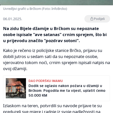
Uvredljivi grafit u Brčkom (Foto: InfoBrcko)
06.01.2025.
Podijeli
Na zidu Bijele džamije u Brčkom su nepoznate
osobe ispisale "ave satanas" crnim sprejem, što bi
u prijevodu značilo "pozdrav sotoni".
Kako je rečeno iz policijske stanice Brčko, prijavu su
dobili jutros u sedam sati da su nepoznate osobe,
vjerovatno tokom noći, crnim sprejem ispisali natpis na
ovoj džamiji.
DAO PODRŠKU IMAMU
Dodik se oglasio nakon požara u džamiji u
Brčkom: Pogodila me ta vijest, uplatit ćemo
50.000 KM
Izlaskom na teren, potvrdili su navode prijave te su
preduzeli sve mjere i radnje iz svoje nadležnosti na