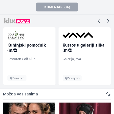
KOMENTARI (76)
Kuhinjski pomoćnik
Kustos u galeriji slika
(m/ž)
(m/ž)
Restoran Golf Klub
Galerija Java
Sarajevo
Sarajevo
Možda vas zanima