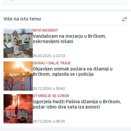
Više na istu temu
NOVI INCIDENT
Vandalizam na mezarju u Brčkom,
oskrnavljeni nišani
30.03.2025. u 22:53
UVIĐAJ I DALJE TRAJE
Objavljen snimak požara na džamiji u
Brčkom, oglasila se i policija
26.12.2024. u 09:42
UTVRĐUJE SE UZROK
Izgorjela Hadži Pašina džamija u Brčkom,
požar izbio dva sata iza ponoći
26.12.2024. u 06:35