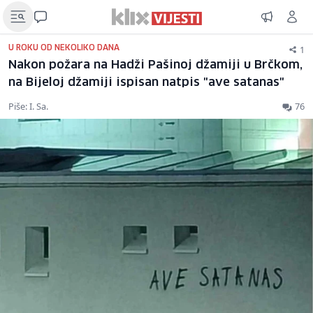
1
U ROKU OD NEKOLIKO DANA
Nakon požara na Hadži Pašinoj džamiji u Brčkom,
na Bijeloj džamiji ispisan natpis "ave satanas"
Piše: I. Sa.
76