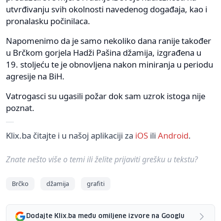
utvrđivanju svih okolnosti navedenog događaja, kao i
pronalasku počinilaca.
Napomenimo da je samo nekoliko dana ranije također
u Brčkom gorjela Hadži Pašina džamija, izgrađena u
19. stoljeću te je obnovljena nakon miniranja u periodu
agresije na BiH.
Vatrogasci su ugasili požar dok sam uzrok istoga nije
poznat.
Klix.ba čitajte i u našoj aplikaciji za
iOS
ili
Android
.
Znate nešto više o temi ili želite prijaviti grešku u tekstu?
Brčko
džamija
grafiti
Dodajte Klix.ba među omiljene izvore na Googlu