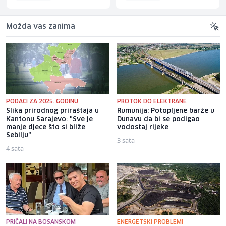
Možda vas zanima
PODACI ZA 2025. GODINU
PROTOK DO ELEKTRANE
Slika prirodnog priraštaja u
Rumunija: Potopljene barže u
Kantonu Sarajevo: "Sve je
Dunavu da bi se podigao
manje djece što si bliže
vodostaj rijeke
Sebilju"
3 sata
4 sata
PRIČALI NA BOSANSKOM
ENERGETSKI PROBLEMI