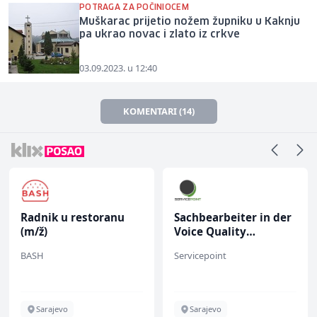
POTRAGA ZA POČINIOCEM
Muškarac prijetio nožem župniku u Kaknju
pa ukrao novac i zlato iz crkve
03.09.2023. u 12:40
KOMENTARI (14)
Radnik u restoranu
Sachbearbeiter in der
(m/ž)
Voice Quality
Management (m/w)
BASH
Servicepoint
Sarajevo
Sarajevo