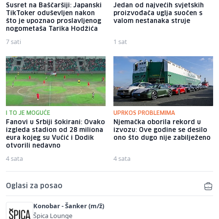
Susret na Baščaršiji: Japanski
Jedan od najvećih svjetskih
TikToker oduševljen nakon
proizvođača uglja suočen s
što je upoznao proslavljenog
valom nestanaka struje
nogometaša Tarika Hodžića
7 sati
1 sat
I TO JE MOGUĆE
UPRKOS PROBLEMIMA
Fanovi u Srbiji šokirani: Ovako
Njemačka oborila rekord u
izgleda stadion od 28 miliona
izvozu: Ove godine se desilo
eura kojeg su Vučić i Dodik
ono što dugo nije zabilježeno
otvorili nedavno
4 sata
4 sata
Oglasi za posao
Konobar - Šanker (m/ž)
Špica Lounge