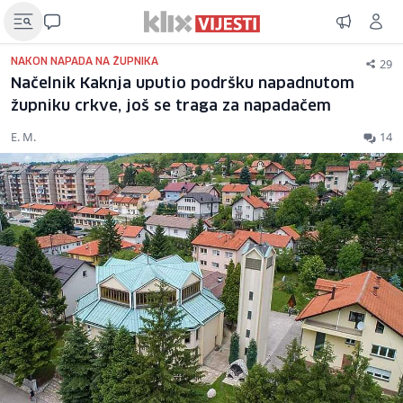
29
NAKON NAPADA NA ŽUPNIKA
Načelnik Kaknja uputio podršku napadnutom
župniku crkve, još se traga za napadačem
E. M.
14