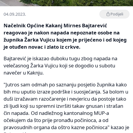
04.09.2023.
Podijeli
Načelnik Općine Kakanj Mirnes Bajtarević
reagovao je nakon napada nepoznate osobe na
župnika Žarka Vujicu kojem je prijećeno i od kojeg
je otuđen novac i zlato iz crkve.
Bajtarević je iskazao duboku tugu zbog napada na
velečasnog Žarka Vujicu koji se dogodio u subotu
navečer u Kaknju.
"Jutros sam odmah po saznanju posjetio župnika kako
bih mu uputio izraze podrške i suosjećanja. Sa bolom u
duši izražavam razočarenje i nevjericu da postoje tako
zli ljudi koji su spremni izvršiti takav gnusan i strašan
čin napada. Od nadležnog kantonalnog MUP-a
očekujem da što prije pronađu počinioca, a od
pravosudnih organa da oštro kazne počinioca" kazao je