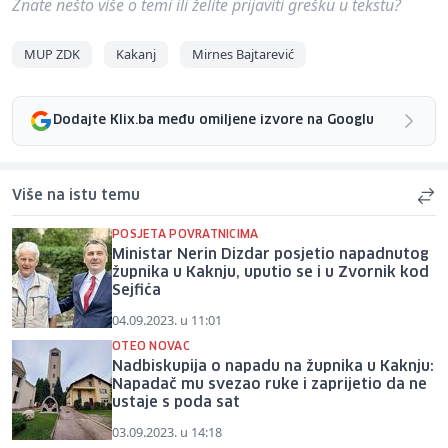
Znate nešto više o temi ili želite prijaviti grešku u tekstu?
MUP ZDK
Kakanj
Mirnes Bajtarević
Dodajte Klix.ba među omiljene izvore na Googlu
Više na istu temu
POSJETA POVRATNICIMA
Ministar Nerin Dizdar posjetio napadnutog
župnika u Kaknju, uputio se i u Zvornik kod
Sejfića
04.09.2023. u 11:01
OTEO NOVAC
Nadbiskupija o napadu na župnika u Kaknju:
Napadač mu svezao ruke i zaprijetio da ne
ustaje s poda sat
03.09.2023. u 14:18