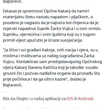
Bajtarević.
Iskazao je spremnost Općine Kakanj da namiri
materijalnu štetu nastalu napadom i pljačkom, a
posebno je naglasio da je najveća bol činjenica da je
zvjerski napadnut župnik Žarko Vujica i u tom smislu
župniku, vjernicima i svim ljudima koji su s tugom
primili vijest upućutio je izraze suosjećanja.
"Ja lično i svi građani Kaknja, svih nacija i vjera, su u
mislima i molitvama uz našeg sugrađanina Žarka
Vujicu. Kontaktirao sam predsjedavajućeg Općinskog
vijeća Kakanj Slavena Katičića koji je također osudio
gnusni čin i pozvao nadležne organe da pronađu što
prije počinioca i da ga oštro kazne", dodao je
Bajtarević.
Klix.ba čitajte i u našoj aplikaciji za
iOS
ili
Android
.