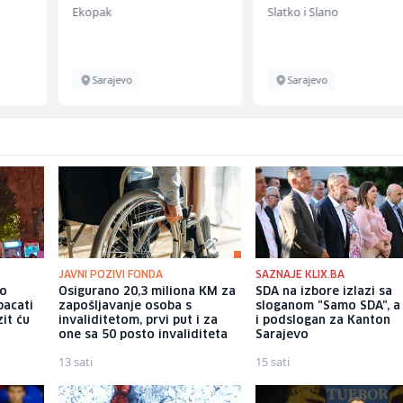
Ekopak
Slatko i Slano
Sarajevo
Sarajevo
JAVNI POZIVI FONDA
SAZNAJE KLIX.BA
io
Osigurano 20,3 miliona KM za
SDA na izbore izlazi sa
bacati
zapošljavanje osoba s
sloganom "Samo SDA", a
it ću
invaliditetom, prvi put i za
i podslogan za Kanton
one sa 50 posto invaliditeta
Sarajevo
13 sati
15 sati