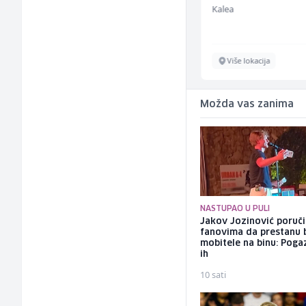
Klix.ba
Kalea
Sarajevo
Više lokacija
Možda vas zanima
NASTUPAO U PULI
Jakov Jozinović poruč
fanovima da prestanu 
mobitele na binu: Pogaz
ih
10 sati