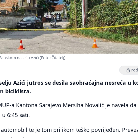
žanskom naselju Azići (Foto: Čitatelj)
Podi
elju Azići jutros se desila saobraćajna nesreća u k
n biciklista.
UP-a Kantona Sarajevo Mersiha Novalić je navela da 
 u 6:45 sati.
io automobil te je tom prilikom teško povrijeđen. Preve