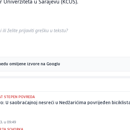
ar Univerziteta u Sarajevu (KCUS).
ili želite prijaviti grešku u tekstu?
među omiljene izvore na Googlu
T STEPEN POVREDA
o: U saobraćajnoj nesreći u Nedžarićima povrijeđen biciklist
3. u 09:49
URTA SCHORKA