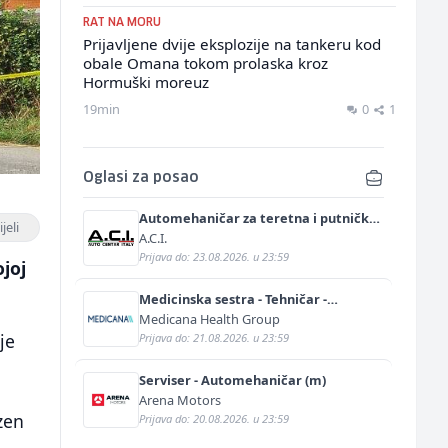
RAT NA MORU
Prijavljene dvije eksplozije na tankeru kod
obale Omana tokom prolaska kroz
Hormuški moreuz
19min
0
1
Oglasi za posao
Automehaničar za teretna i putnička
jeli
vozila (m/ž)
A.C.I.
Prijava do: 23.08.2026. u 23:59
ojoj
Medicinska sestra - Tehničar -
Anestetičar (m/ž)
Medicana Health Group
je
Prijava do: 21.08.2026. u 23:59
Serviser - Automehaničar (m)
Arena Motors
zen
Prijava do: 20.08.2026. u 23:59