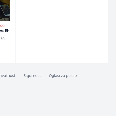
OGO
e: El-
 30
rivatnost
Sigurnost
Oglasi za posao