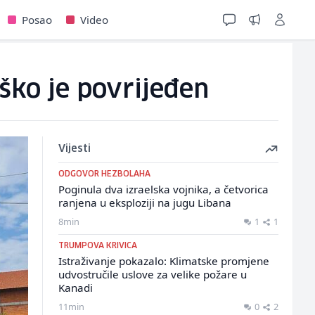
Posao
Video
eško je povrijeđen
Vijesti
ODGOVOR HEZBOLAHA
Poginula dva izraelska vojnika, a četvorica
ranjena u eksploziji na jugu Libana
8min
1
1
TRUMPOVA KRIVICA
Istraživanje pokazalo: Klimatske promjene
udvostručile uslove za velike požare u
Kanadi
11min
0
2