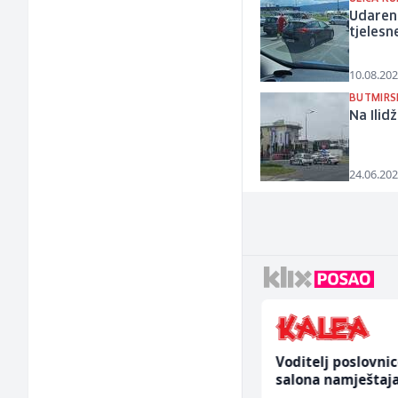
Udaren 
tjeles
10.08.202
BUTMIRS
Na Ilid
24.06.202
Account Manager (m/
Voditelj poslovni
ž)
salona namještaja
ž)