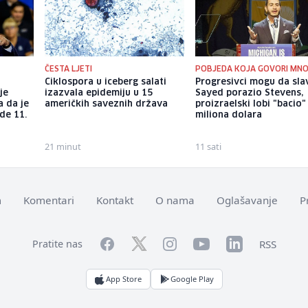
ČESTA LJETI
POBJEDA KOJA GOVORI MN
Ciklospora u iceberg salati
Progresivci mogu da slav
je
izazvala epidemiju u 15
Sayed porazio Stevens,
a da je
američkih saveznih država
proizraelski lobi "bacio"
de 11.
miliona dolara
21 minut
11 sati
m
Komentari
Kontakt
O nama
Oglašavanje
P
Facebook
YouTube
LinkedIn
Twitter
Instagram
RSS
Pratite nas
App Store
Google Play