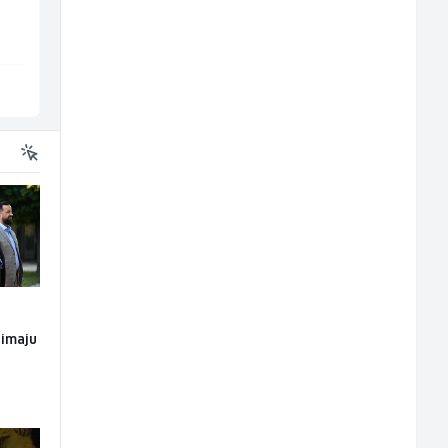
Amko komerc
Tehnolix
Goražde
Sarajevo
 imaju