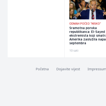
ODMAH POČEO "NISKO"
Sramotna poruka
republikanca: El-Sayed 
ekstremista koji smatr
Amerika zaslužila napa
septembra
10 sati
Dojavite vijest
Impressu
Početna