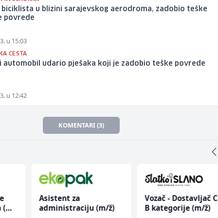
biciklista u blizini sarajevskog aerodroma, zadobio teške
ne povrede
3. u 15:03
KA CESTA
ži automobil udario pješaka koji je zadobio teške povrede
3. u 12:42
KOMENTARI (3)
ce
Asistent za
Vozač - Dostavljač C 
 (m/
administraciju (m/ž)
B kategorije (m/ž)