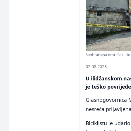
Saobraćajna nesreća u ilid
02.08.2023.
U ilidžanskom nas
je teško povrijeđe
Glasnogovornica M
nesreća prijavljena
Biciklistu je udar