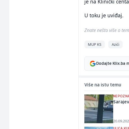
je na Klinički cent
U toku je uviđaj.
Znate nešto više o temi 
MUP KS
Azići
Dodajte Klix.ba 
Više na istu temu
NEPOZNA
Sarajev
20.09.202
ULICA K