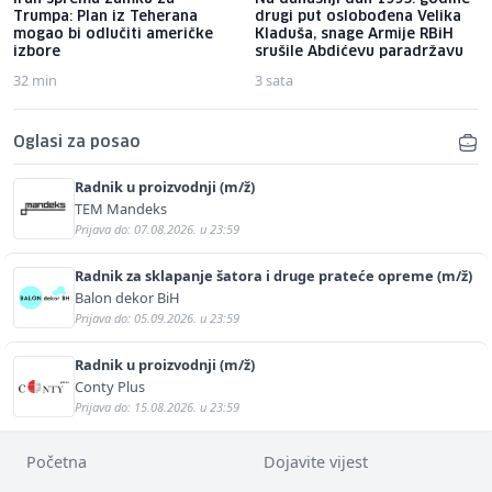
Trumpa: Plan iz Teherana
drugi put oslobođena Velika
mogao bi odlučiti američke
Kladuša, snage Armije RBiH
izbore
srušile Abdićevu paradržavu
32 min
3 sata
Oglasi za posao
Radnik u proizvodnji (m/ž)
TEM Mandeks
Prijava do: 07.08.2026. u 23:59
Radnik za sklapanje šatora i druge prateće opreme (m/ž)
Balon dekor BiH
Prijava do: 05.09.2026. u 23:59
Radnik u proizvodnji (m/ž)
Conty Plus
Prijava do: 15.08.2026. u 23:59
Početna
Dojavite vijest