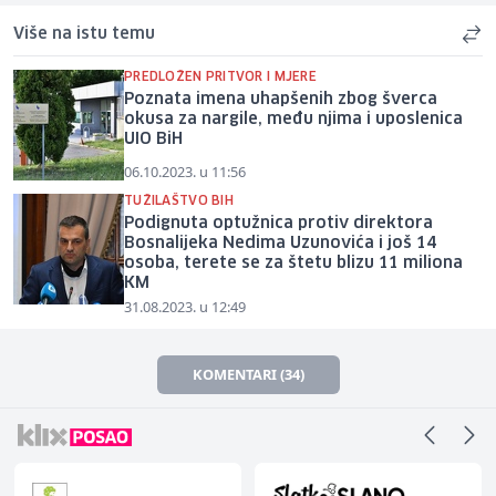
Više na istu temu
PREDLOŽEN PRITVOR I MJERE
Poznata imena uhapšenih zbog šverca
okusa za nargile, među njima i uposlenica
UIO BiH
06.10.2023. u 11:56
TUŽILAŠTVO BIH
Podignuta optužnica protiv direktora
Bosnalijeka Nedima Uzunovića i još 14
osoba, terete se za štetu blizu 11 miliona
KM
31.08.2023. u 12:49
KOMENTARI (34)