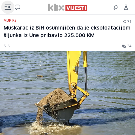
71
MUP RS
Muškarac iz BiH osumnjičen da je eksploatacijom
šljunka iz Une pribavio 225.000 KM
S. Š.
34