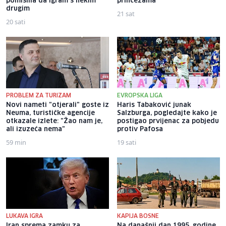
pomislila da igram s nekim
princezama
drugim
21 sat
20 sati
PROBLEM ZA TURIZAM
EVROPSKA LIGA
Novi nameti "otjerali" goste iz
Haris Tabaković junak
Neuma, turističke agencije
Salzburga, pogledajte kako je
otkazale izlete: "Žao nam je,
postigao prvijenac za pobjedu
ali izuzeća nema"
protiv Pafosa
59 min
19 sati
LUKAVA IGRA
KAPIJA BOSNE
Iran sprema zamku za
Na današnji dan 1995. godine