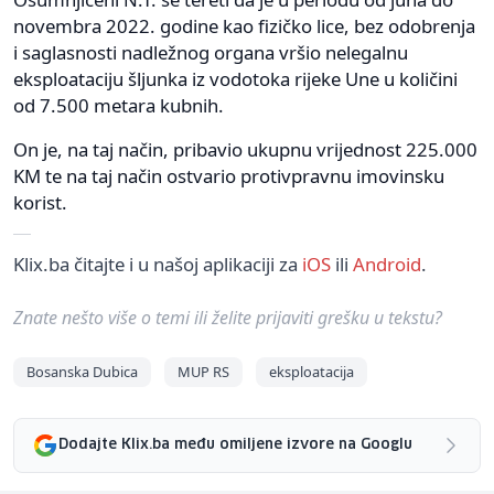
novembra 2022. godine kao fizičko lice, bez odobrenja
i saglasnosti nadležnog organa vršio nelegalnu
eksploataciju šljunka iz vodotoka rijeke Une u količini
od 7.500 metara kubnih.
On je, na taj način, pribavio ukupnu vrijednost 225.000
KM te na taj način ostvario protivpravnu imovinsku
korist.
Klix.ba čitajte i u našoj aplikaciji za
iOS
ili
Android
.
Znate nešto više o temi ili želite prijaviti grešku u tekstu?
Bosanska Dubica
MUP RS
eksploatacija
Dodajte Klix.ba među omiljene izvore na Googlu