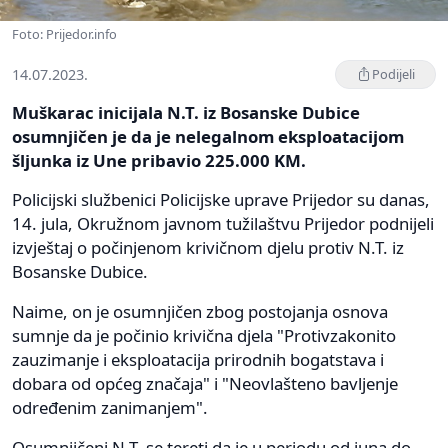
Foto: Prijedor.info
14.07.2023.
Podijeli
Muškarac inicijala N.T. iz Bosanske Dubice
osumnjičen je da je nelegalnom eksploatacijom
šljunka iz Une pribavio 225.000 KM.
Policijski službenici Policijske uprave Prijedor su danas,
14. jula, Okružnom javnom tužilaštvu Prijedor podnijeli
izvještaj o počinjenom krivičnom djelu protiv N.T. iz
Bosanske Dubice.
Naime, on je osumnjičen zbog postojanja osnova
sumnje da je počinio krivična djela "Protivzakonito
zauzimanje i eksploatacija prirodnih bogatstava i
dobara od općeg značaja" i "Neovlašteno bavljenje
određenim zanimanjem".
Osumnjičeni N.T. se tereti da je u periodu od juna do