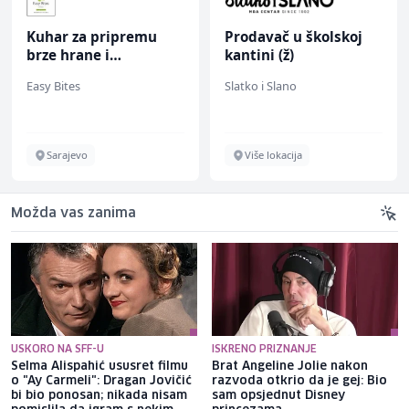
Kuhar za pripremu
Prodavač u školskoj
brze hrane i
kantini (ž)
jednostavnih jela (m/
Easy Bites
Slatko i Slano
ž)
Sarajevo
Više lokacija
Možda vas zanima
USKORO NA SFF-U
ISKRENO PRIZNANJE
Selma Alispahić ususret filmu
Brat Angeline Jolie nakon
o "Ay Carmeli": Dragan Jovičić
razvoda otkrio da je gej: Bio
bi bio ponosan; nikada nisam
sam opsjednut Disney