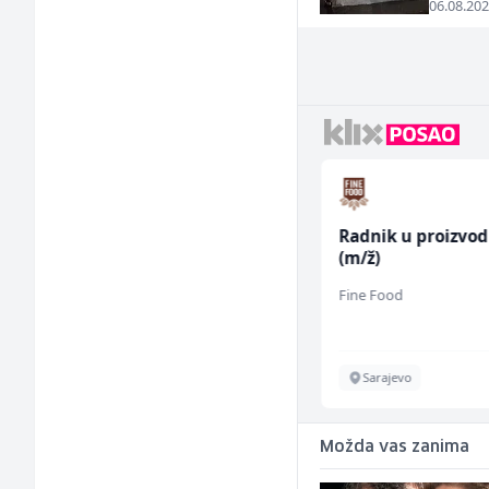
06.08.202
Kuhar za pripremu
Radnik u proizvod
brze hrane i
(m/ž)
jednostavnih jela (m/
Easy Bites
Fine Food
ž)
Sarajevo
Sarajevo
Možda vas zanima