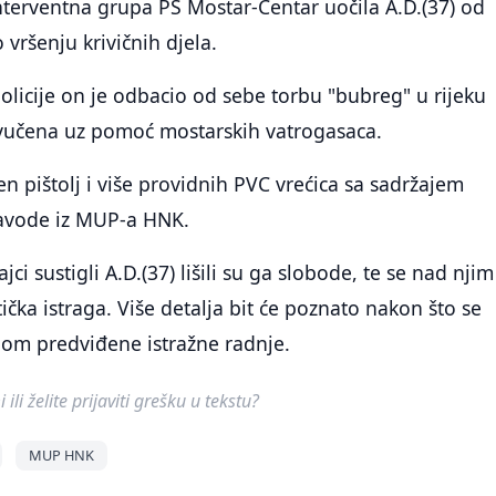
terventna grupa PS Mostar-Centar uočila A.D.(37) od
 vršenju krivičnih djela.
olicije on je odbacio od sebe torbu "bubreg" u rijeku
izvučena uz pomoć mostarskih vatrogasaca.
en pištolj i više providnih PVC vrećica sa sadržajem
navode iz MUP-a HNK.
jci sustigli A.D.(37) lišili su ga slobode, te se nad njim
ička istraga. Više detalja bit će poznato nakon što se
om predviđene istražne radnje.
ili želite prijaviti grešku u tekstu?
MUP HNK