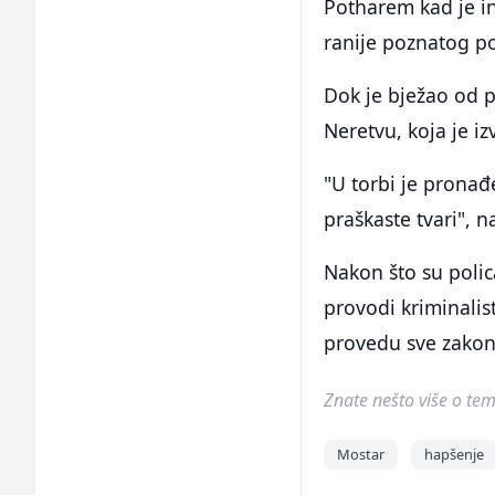
Potharem kad je in
ranije poznatog po
Dok je bježao od p
Neretvu, koja je 
"U torbi je pronađ
praškaste tvari", 
Nakon što su polica
provodi kriminalist
provedu sve zakon
Znate nešto više o temi 
Mostar
hapšenje