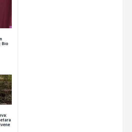
on
: Bio
ova:
metara
rivene