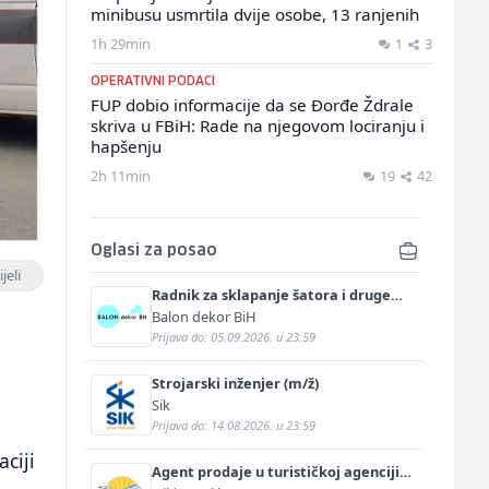
minibusu usmrtila dvije osobe, 13 ranjenih
1h 29min
1
3
OPERATIVNI PODACI
FUP dobio informacije da se Đorđe Ždrale
skriva u FBiH: Rade na njegovom lociranju i
hapšenju
2h 11min
19
42
Oglasi za posao
jeli
Radnik za sklapanje šatora i druge
prateće opreme (m/ž)
Balon dekor BiH
Prijava do: 05.09.2026. u 23:59
Strojarski inženjer (m/ž)
Sik
Prijava do: 14.08.2026. u 23:59
ciji
Agent prodaje u turističkoj agenciji