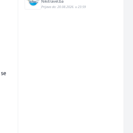
(m/ž)
Nikitravel.ba
Prijava do: 20.08.2026. u 23:59
 se