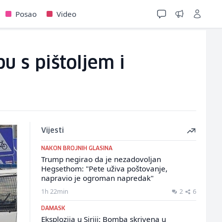
Posao
Video
u s pištoljem i
Vijesti
NAKON BROJNIH GLASINA
Trump negirao da je nezadovoljan
Hegsethom: "Pete uživa poštovanje,
napravio je ogroman napredak"
1h 22min
2
6
DAMASK
Eksplozija u Siriji: Bomba skrivena u