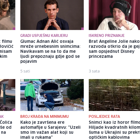
GRADI USPJEŠNU KARIJERU
ISKRENO PRIZNANJE
 filmu
Glumac Adnan Alić osvaja
Brat Angeline Jolie nak
Jovičić
mreže urnebesnim snimcima:
razvoda otkrio da je gej
 nisam
Navikavam se na to da me
sam opsjednut Disney
ekim
ljudi prepoznaju gdje god se
princezama
pojavim
5 sati
3 sata
AK
BROJ KRAĐA NA MINIMUMU
POSLJEDICE RATA
Čolića
Kako je završena ere
Snimci kao iz horor film
iše od
automafije u Sarajevu: "Uzeli
Hiljade kvadratnih kilo
 na
smo im važan alat koji su
šuma u Ukrajini su prek
imali u rukama"
optičkim kablovima