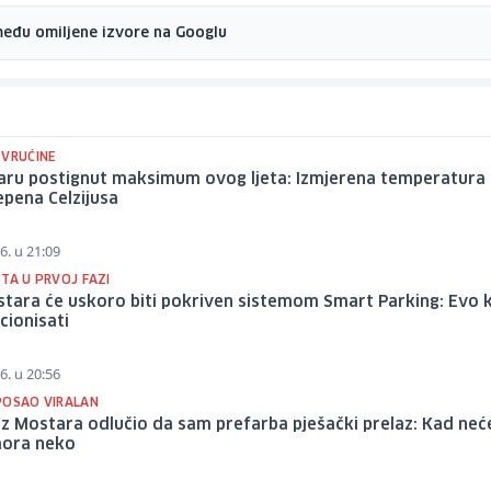
među omiljene izvore na Googlu
 VRUĆINE
aru postignut maksimum ovog ljeta: Izmjerena temperatura
epena Celzijusa
6. u 21:09
TA U PRVOJ FAZI
stara će uskoro biti pokriven sistemom Smart Parking: Evo 
cionisati
6. u 20:56
POSAO VIRALAN
iz Mostara odlučio da sam prefarba pješački prelaz: Kad neć
mora neko