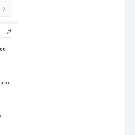
 od
kako
e