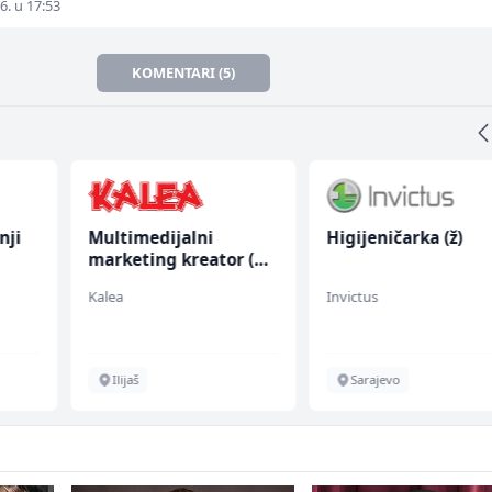
6. u 17:53
KOMENTARI (5)
nji
Multimedijalni
Higijeničarka (ž)
marketing kreator (m/
ž)
Kalea
Invictus
Ilijaš
Sarajevo