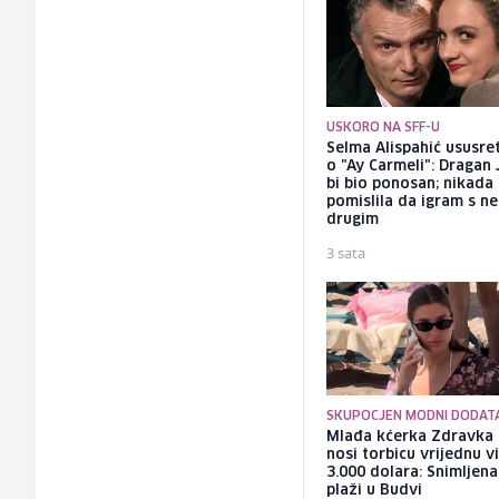
USKORO NA SFF-U
Selma Alispahić ususret
o "Ay Carmeli": Dragan 
bi bio ponosan; nikada
pomislila da igram s n
drugim
3 sata
SKUPOCJEN MODNI DODAT
Mlađa kćerka Zdravka 
nosi torbicu vrijednu v
3.000 dolara: Snimljena
plaži u Budvi