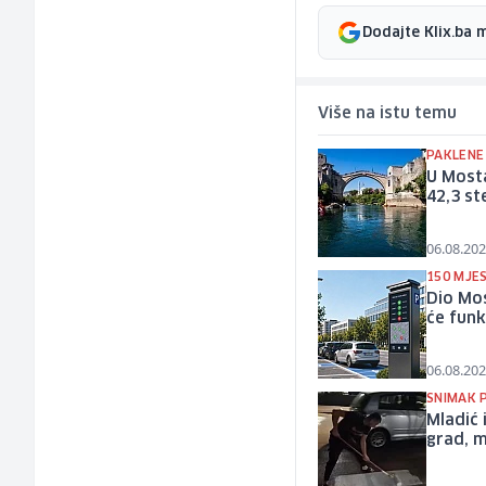
Dodajte Klix.ba 
Više na istu temu
PAKLENE
U Most
42,3 st
06.08.202
150 MJES
Dio Mo
će funk
06.08.202
SNIMAK 
Mladić 
grad, 