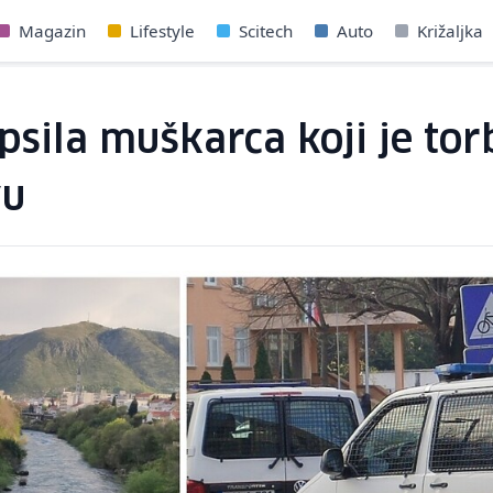
Magazin
Lifestyle
Scitech
Auto
Križaljka
sila muškarca koji je torb
vu