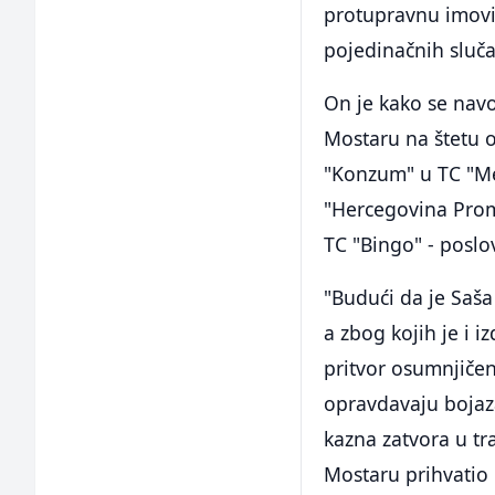
protupravnu imovin
pojedinačnih sluča
On je kako se navod
Mostaru na štetu 
"Konzum" u TC "Mep
"Hercegovina Prome
TC "Bingo" - poslo
"Budući da je Saša 
a zbog kojih je i i
pritvor osumnjičen
opravdavaju bojaza
kazna zatvora u tra
Mostaru prihvatio 