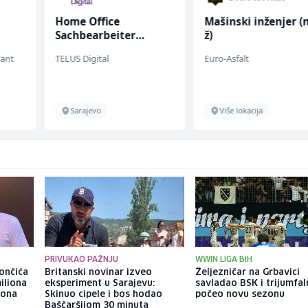
Home Office
Mašinski inženjer (
Sachbearbeiter
ž)
(m/w/d) für einen
rant
TELUS Digital
Euro-Asfalt
bekannten deutschen
Energieversorger
Sarajevo
Više lokacija
PRIVUKAO PAŽNJU
WWIN LIGA BIH
ončića
Britanski novinar izveo
Željezničar na Grbavici
iliona
eksperiment u Sarajevu:
savladao BSK i trijumfa
iona
Skinuo cipele i bos hodao
počeo novu sezonu
Baščaršijom 30 minuta