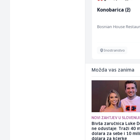
NK pomoćni radnik
Konobarica (ž)
(m)
Mountain
Bosnian House Restau
Sarajevo
Inostranstvo
Možda vas zanima
NOVI ZAHTJEV U SLOVENIJI
Bivša zaručnica Luke D
ne odustaje: Traži 40 m
dolara za sebe i 10 mil
dolara za kćerke