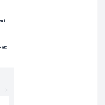
m i
 niz