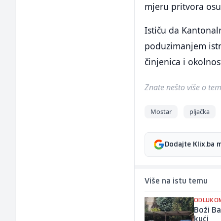
mjeru pritvora os
Ističu da Kantonal
poduzimanjem istr
činjenica i okolno
Znate nešto više o temi 
Mostar
pljačka
Dodajte Klix.ba 
Više na istu temu
ODLUKO
Boži Ba
kući