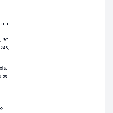
ma u
, BC
 246,
ela,
a se
u
io