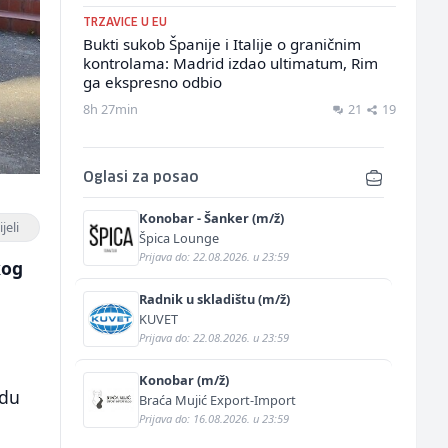
TRZAVICE U EU
Bukti sukob Španije i Italije o graničnim
kontrolama: Madrid izdao ultimatum, Rim
ga ekspresno odbio
8h 27min
21
19
Oglasi za posao
Konobar - Šanker (m/ž)
jeli
Špica Lounge
Prijava do: 22.08.2026. u 23:59
kog
Radnik u skladištu (m/ž)
KUVET
Prijava do: 22.08.2026. u 23:59
Konobar (m/ž)
odu
Braća Mujić Export-Import
Prijava do: 16.08.2026. u 23:59