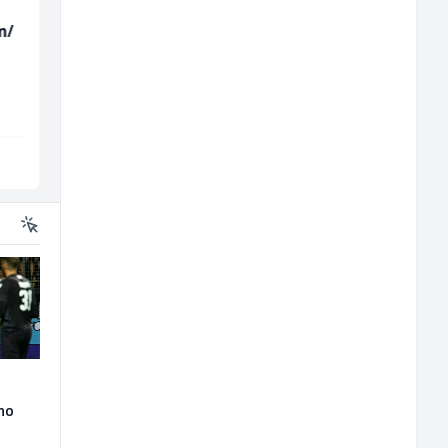
m/
Sachbearbeiter in der
Tehničar održavanja
Schaltungsabteilung
CNC mašina (m)
(m/w)
Servicepoint
Irion Argerr
Sarajevo
Vogošća
lno