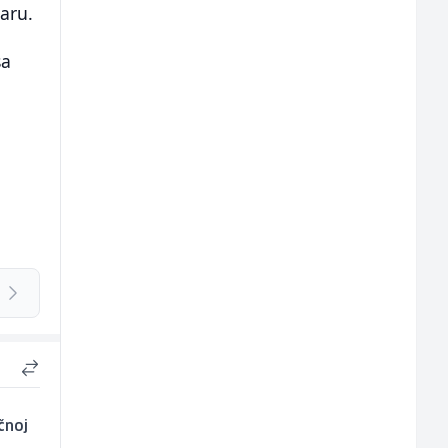
aru.
sa
čnoj