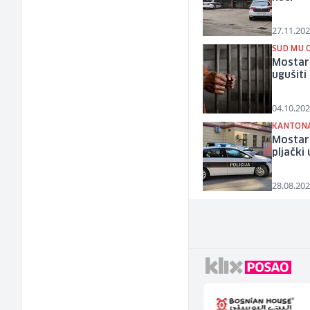
27.11.202
SUD MU 
Mostara
ugušiti 
04.10.202
KANTONA
Mostarc
pljački
28.08.202