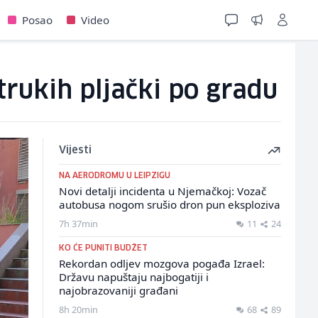
Posao
Video
rukih pljački po gradu
Vijesti
NA AERODROMU U LEIPZIGU
Novi detalji incidenta u Njemačkoj: Vozač
autobusa nogom srušio dron pun eksploziva
7h 37min
11
24
KO ĆE PUNITI BUDŽET
Rekordan odljev mozgova pogađa Izrael:
Državu napuštaju najbogatiji i
najobrazovaniji građani
8h 20min
68
89