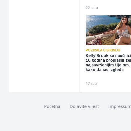
22 sata
POZIRALA U BIKINIJU
Kelly Brook su naučnici
10 godina proglasili ž
najsavršenijim tijelom,
kako danas izgleda
17 sati
Dojavite vijest
Impressu
Početna