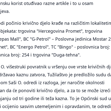
sku korist otuđivao razne artikle i to u osam
jeva.
i počinio krivično djelo krađe na različitim lokaliteti
objekata: trgovina "Hercegovina Promet", trgovina
as Mall", BC "G-Petrol" – Poslovna jedinica Mostar 2
t", BC "Energo Petrol", TC "Bingo" - poslovnica broj:
vnica broj: 254 i trgovina "Duga-tehna".
O. višestruki povratnik u vršenju ove vrste krivičnih dj
zdržavao kaznu zatvora, Tužilaštvo je predložilo sudu d
om Saši O. odredi iz razloga, jer naročite okolnosti
n da će ponoviti krivično djelo, a za to se može izreći
janju od tri godine ili teža kazna. To je Općinski sud 
i ocijenio sasvim utemeljenim i opravdanim, te odred