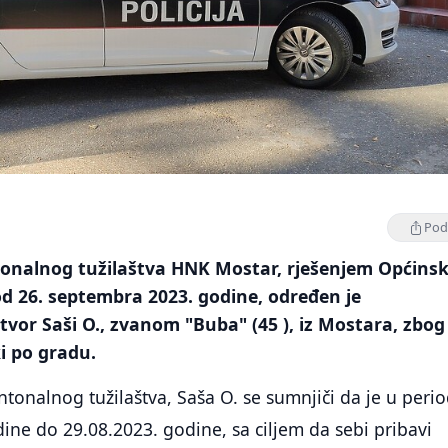
Podi
tonalnog tužilaštva HNK Mostar, rješenjem Općins
d 26. septembra 2023. godine, određen je
tvor Saši O., zvanom "Buba" (45 ), iz Mostara, zbog
ki po gradu.
tonalnog tužilaštva, Saša O. se sumnjiči da je u peri
ine do 29.08.2023. godine, sa ciljem da sebi pribavi