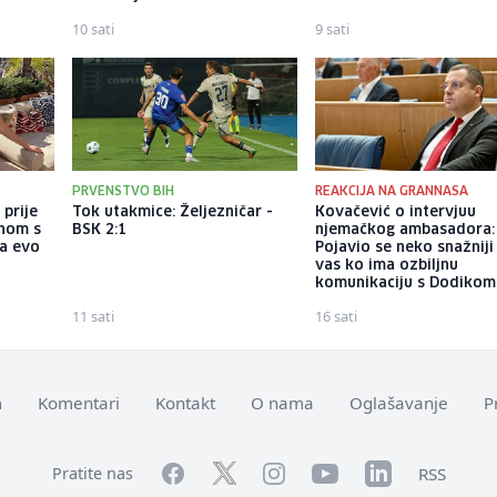
10 sati
9 sati
PRVENSTVO BIH
REAKCIJA NA GRANNASA
 prije
Tok utakmice: Željezničar -
Kovačević o intervjuu
enom s
BSK 2:1
njemačkog ambasadora:
 a evo
Pojavio se neko snažniji
vas ko ima ozbiljnu
komunikaciju s Dodikom
11 sati
16 sati
m
Komentari
Kontakt
O nama
Oglašavanje
P
Facebook
YouTube
LinkedIn
Twitter
Instagram
RSS
Pratite nas