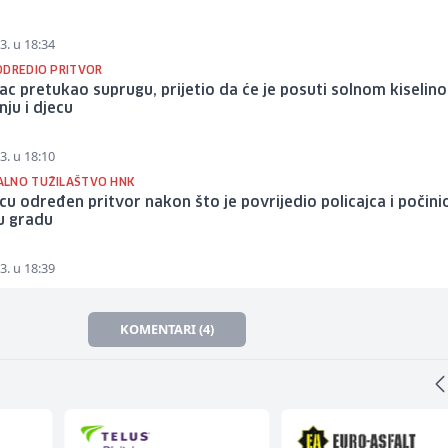
3. u 18:34
ODREDIO PRITVOR
c pretukao suprugu, prijetio da će je posuti solnom kiselino
nju i djecu
3. u 18:10
LNO TUŽILAŠTVO HNK
u određen pritvor nakon što je povrijedio policajca i počinio
 u gradu
3. u 18:39
KOMENTARI (4)