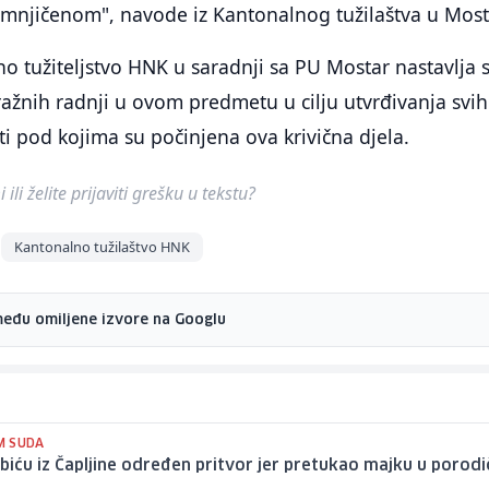
umnjičenom", navode iz Kantonalnog tužilaštva u Most
no tužiteljstvo HNK u saradnji sa PU Mostar nastavlja 
ažnih radnji u ovom predmetu u cilju utvrđivanja svih
sti pod kojima su počinjena ova krivična djela.
ili želite prijaviti grešku u tekstu?
Kantonalno tužilaštvo HNK
među omiljene izvore na Googlu
M SUDA
biću iz Čapljine određen pritvor jer pretukao majku u porodi