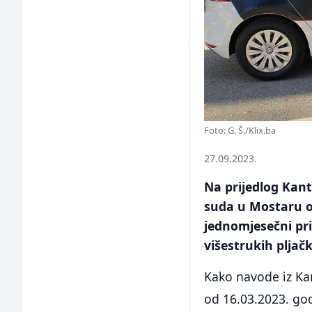
Foto: G. Š./Klix.ba
27.09.2023.
Na prijedlog Kan
suda u Mostaru o
jednomjesečni pri
višestrukih pljač
Kako navode iz Kan
od 16.03.2023. god