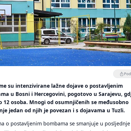
Podi
eme su intenzivirane lažne dojave o postavljenim
a u Bosni i Hercegovini, pogotovo u Sarajevu, gdj
 12 osoba. Mnogi od osumnjičenih se međusobno
je jedan od njih je povezan i s dojavama u Tuzli.
ama o postavljenim bombama se smanjuje u posljednje