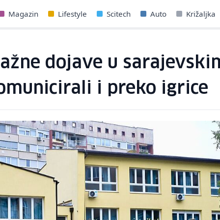
Magazin
Lifestyle
Scitech
Auto
Križaljka
lažne dojave u sarajevski
unicirali i preko igrice