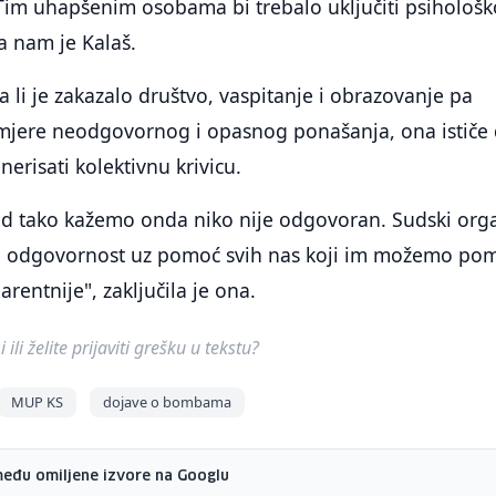
 Tim uhapšenim osobama bi trebalo uključiti psihološk
la nam je Kalaš.
 li je zakazalo društvo, vaspitanje i obrazovanje pa
jere neodgovornog i opasnog ponašanja, ona ističe
erisati kolektivnu krivicu.
kad tako kažemo onda niko nije odgovoran. Sudski org
iti odgovornost uz pomoć svih nas koji im možemo pom
arentnije", zaključila je ona.
ili želite prijaviti grešku u tekstu?
MUP KS
dojave o bombama
među omiljene izvore na Googlu