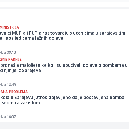
MINISTRICA
vnici MUP-a i FUP-a razgovaraju s učenicima u sarajevskim
 i posljedicama lažnih dojava
4. u 09:13
SNE RADNJE
a pronašla maloljetnike koji su upućivali dojave o bombama u 
d njih je iz Sarajeva
4. u 18:49
DANA PROBLEMA
škola u Sarajevu jutros dojavljeno da je postavljena bomba:
a sedmica zaredom
4. u 10:37