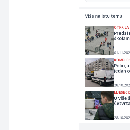
Više na istu temu
OTKRILA 
Predsta
školama
01.11.202
KOMPLEK
Policij
jedan o
28.10.202
MJESEC 
U više 
Četvrt
28.10.202