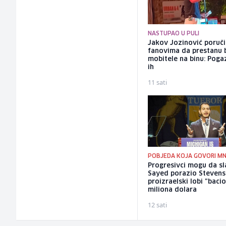
NASTUPAO U PULI
Jakov Jozinović poruč
fanovima da prestanu 
mobitele na binu: Pogaz
ih
11 sati
POBJEDA KOJA GOVORI M
Progresivci mogu da sla
Sayed porazio Stevens
proizraelski lobi "baci
miliona dolara
12 sati