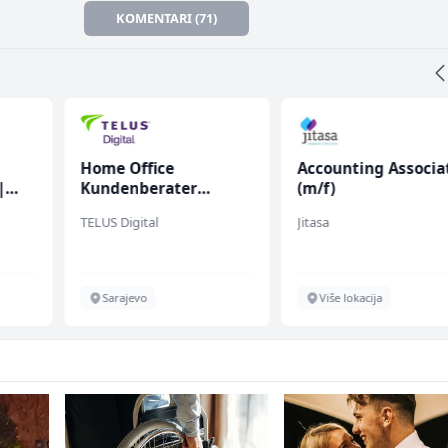
KOMENTARI (71)
s
Home Office
Accounting Associa
|
Kundenberater
(m/f)
(m/w/d) für Vattenfall
TELUS Digital
Jitasa
Sarajevo
Više lokacija