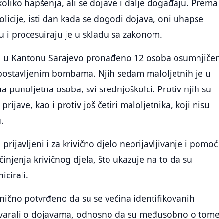
oliko hapšenja, ali se dojave i dalje događaju. Prema
olicije, isti dan kada se dogodi dojava, oni uhapse
 i procesuiraju je u skladu sa zakonom.
a u Kantonu Sarajevo pronađeno 12 osoba osumnjiče
 postavljenim bombama. Njih sedam maloljetnih je u
na punoljetna osoba, svi srednjoškolci. Protiv njih su
prijave, kao i protiv još četiri maloljetnika, koji nisu
u.
 prijavljeni i za krivično djelo neprijavljivanje i pomoć
injenja krivičnog djela, što ukazuje na to da su
cirali.
anično potvrđeno da su se većina identifikovanih
ovarali o dojavama, odnosno da su međusobno o tom