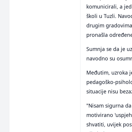
komunicirali, a je
školi u Tuzli. Nav
drugim gradovima,
pronašla određene
Sumnja se da je uz
navodno su osumnj
Međutim, uzroka je
pedagoško-psiholo
situacije nisu bez
"Nisam sigurna da 
motivirano 'uspjeh
shvatiti, uvijek po