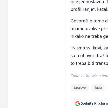
nije jednostavno.
profiliranje", kaza
Govoreći o tome da
imamo ovakve prim
nikako ne treba gen
"Nismo svi krivi, 
su u obavezi traž
to treba biti transp
Znate nešto više o temi 
Sarajevo
Tuzla
Dodajte Klix.ba 