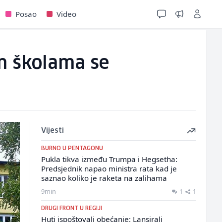
Posao
Video
m školama se
Vijesti
BURNO U PENTAGONU
Pukla tikva između Trumpa i Hegsetha:
Predsjednik napao ministra rata kad je
saznao koliko je raketa na zalihama
9min
1
1
DRUGI FRONT U REGIJI
Huti ispoštovali obećanje: Lansirali