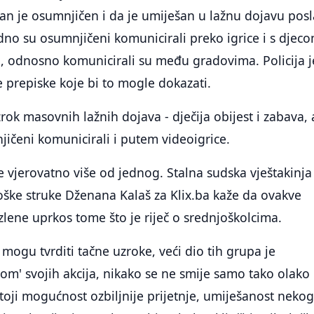
dan je osumnjičen i da je umiješan u lažnu dojavu pos
odno su osumnjičeni komunicirali preko igrice i s djec
 odnosno komunicirali su među gradovima. Policija j
 prepiske koje bi to mogle dokazati.
rok masovnih lažnih dojava - dječija obijest i zabava, 
ičeni komunicirali i putem videoigrice.
 vjerovatno više od jednog. Stalna sudska vještakinja
ške struke Dženana Kalaš za Klix.ba kaže da ovakve
azlene uprkos tome što je riječ o srednjoškolcima.
mogu tvrditi tačne uzroke, veći dio tih grupa je
om' svojih akcija, nikako se ne smije samo tako olako
stoji mogućnost ozbiljnije prijetnje, umiješanost nekog