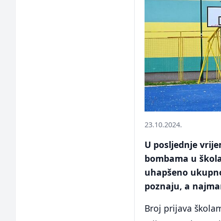
23.10.2024.
U posljednje vrij
bombama u školam
uhapšeno ukupno
poznaju, a najman
Broj prijava škol