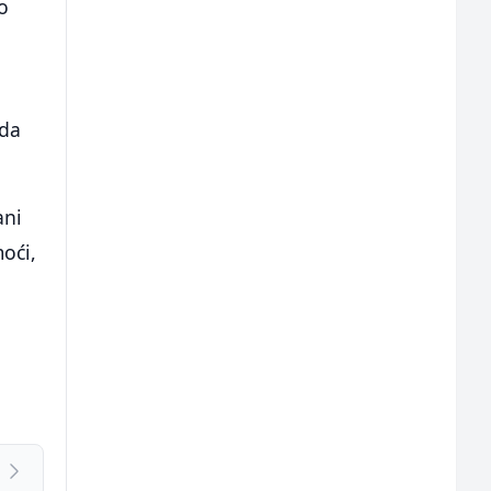
o
 da
ani
oći,