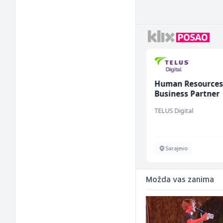
Komercijalni
Human Resource
službenik (m/ž)
Business Partner 
Vollzeit (m/w/d)
Euro-Asfalt
TELUS Digital
Više lokacija
Sarajevo
Možda vas zanima