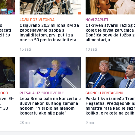
JAVNI POZIVI FONDA
NOVI ZAPLET
io
Osigurano 20,3 miliona KM za
Otkriven stvarni razlog
bacati
zapošljavanje osoba s
kojeg je bivša zaručnica
it ću
invaliditetom, prvi put i za
Dončića povukla tužbu 
one sa 50 posto invaliditeta
alimentaciju
15 sati
10 sati
NOGO
PLESALA UZ "KOLOVOĐU"
BURNO U PENTAGONU
ve: El-
Lepa Brena pala na koncertu u
Pukla tikva između Trum
,
Budvi nakon kultnog zamaha
Hegsetha: Predsjednik 
o" 30
nogom: "Nisi bio na njenom
ministra rata kad je saz
koncertu ako nije pala"
koliko je raketa na zali
23 min
9 min