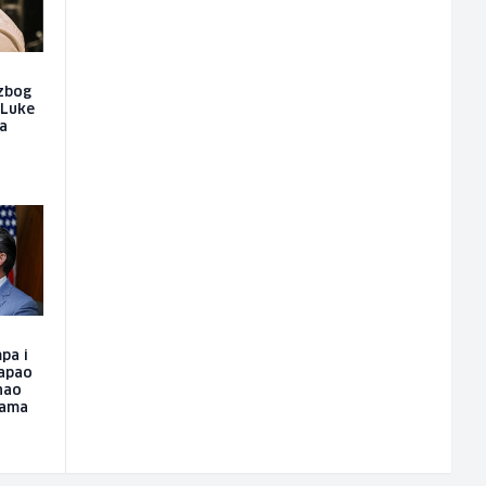
 zbog
 Luke
za
pa i
napao
nao
hama