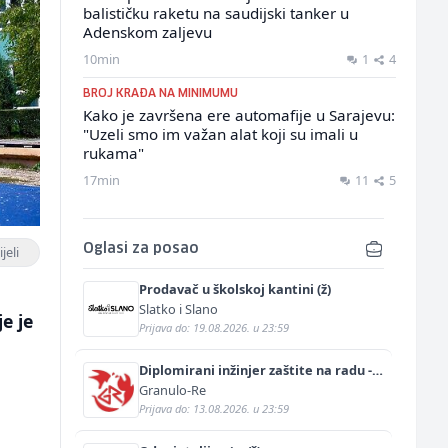
balističku raketu na saudijski tanker u
Adenskom zaljevu
10min
1
4
BROJ KRAĐA NA MINIMUMU
Kako je završena ere automafije u Sarajevu:
"Uzeli smo im važan alat koji su imali u
rukama"
17min
11
5
Oglasi za posao
jeli
Prodavač u školskoj kantini (ž)
Slatko i Slano
e je
Prijava do: 19.08.2026. u 23:59
Diplomirani inžinjer zaštite na radu -
Bachelor inžinjer sigurnosti i pomoći
Granulo-Re
(m/ž)
Prijava do: 13.08.2026. u 23:59