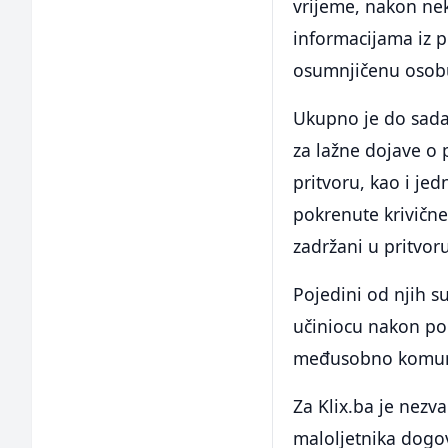
vrijeme, nakon nek
informacijama iz p
osumnjičenu osobu
Ukupno je do sad
za lažne dojave o
pritvoru, kao i jed
pokrenute krivične 
zadržani u pritvor
Pojedini od njih su
učiniocu nakon poč
međusobno komuni
Za Klix.ba je nezv
maloljetnika dog