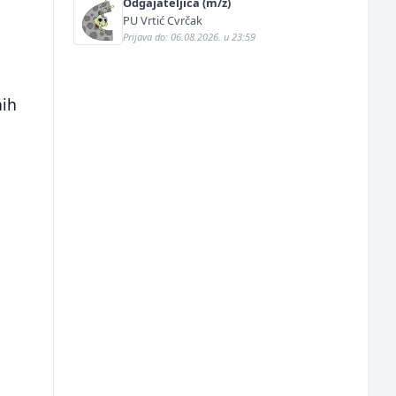
Odgajateljica (m/ž)
PU Vrtić Cvrčak
Prijava do: 06.08.2026. u 23:59
nih
e