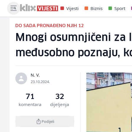
Vijesti
Biznis
Sport
DO SADA PRONAĐENO NJIH 12
Mnogi osumnjičeni za 
međusobno poznaju, kom
N. V.
23.10.2024.
71
32
komentara
dijeljenja
Podijeli