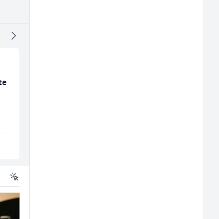
te
Mitarbeiter:in im
Dispatcher (m/ž)
Kundenservice &
Support (m/w/d)
Embers Call Center & Marketing
BCO
Više lokacija
Sarajevo