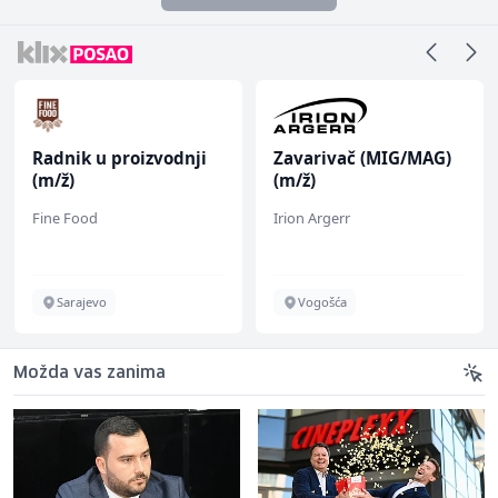
Radnik u proizvodnji
Zavarivač (MIG/MAG)
(m/ž)
(m/ž)
Fine Food
Irion Argerr
Sarajevo
Vogošća
Možda vas zanima