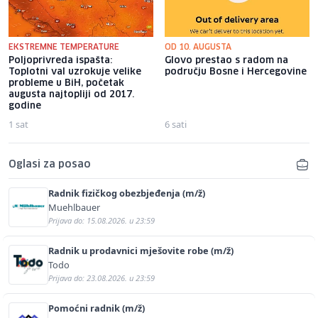
EKSTREMNE TEMPERATURE
OD 10. AUGUSTA
Poljoprivreda ispašta:
Glovo prestao s radom na
Toplotni val uzrokuje velike
području Bosne i Hercegovine
probleme u BiH, početak
augusta najtopliji od 2017.
godine
1 sat
6 sati
Oglasi za posao
Radnik fizičkog obezbjeđenja (m/ž)
Muehlbauer
Prijava do: 15.08.2026. u 23:59
Radnik u prodavnici mješovite robe (m/ž)
Todo
Prijava do: 23.08.2026. u 23:59
Pomoćni radnik (m/ž)