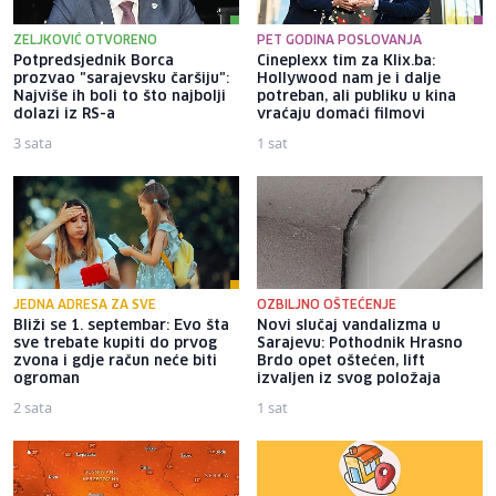
ZELJKOVIĆ OTVORENO
PET GODINA POSLOVANJA
Potpredsjednik Borca
Cineplexx tim za Klix.ba:
prozvao "sarajevsku čaršiju":
Hollywood nam je i dalje
Najviše ih boli to što najbolji
potreban, ali publiku u kina
dolazi iz RS-a
vraćaju domaći filmovi
3 sata
1 sat
JEDNA ADRESA ZA SVE
OZBILJNO OŠTEĆENJE
Bliži se 1. septembar: Evo šta
Novi slučaj vandalizma u
sve trebate kupiti do prvog
Sarajevu: Pothodnik Hrasno
zvona i gdje račun neće biti
Brdo opet oštećen, lift
ogroman
izvaljen iz svog položaja
2 sata
1 sat