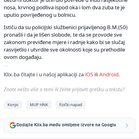
nosa, krvnog podliva ispod oka i lom dva zuba te je
uputio povrijeđenog u bolnicu.
Ističu da su policijski službenici prijavljenog B.M.(50)
pronašli i da je lišen slobode, te da se provode sve
zakonom previđene mjere i radnje kako bi se slučaj
rasvijetlio i utvrdile sve okolnosti koje su prethodile
ovom događaju.
Klix.ba čitajte i u našoj aplikaciji za
iOS
ili
Android
.
Znate nešto više o temi ili želite prijaviti grešku u tekstu?
Konjic
MUP HNK
fizički napad
Dodajte Klix.ba među omiljene izvore na Googlu