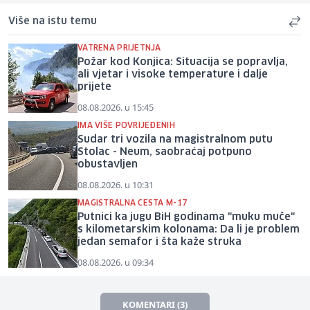
Više na istu temu
VATRENA PRIJETNJA
Požar kod Konjica: Situacija se popravlja,
ali vjetar i visoke temperature i dalje
prijete
08.08.2026. u 15:45
IMA VIŠE POVRIJEĐENIH
Sudar tri vozila na magistralnom putu
Stolac - Neum, saobraćaj potpuno
obustavljen
08.08.2026. u 10:31
MAGISTRALNA CESTA M-17
Putnici ka jugu BiH godinama "muku muče"
s kilometarskim kolonama: Da li je problem
jedan semafor i šta kaže struka
08.08.2026. u 09:34
KOMENTARI (3)