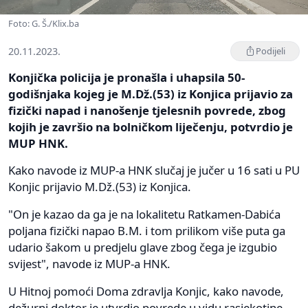
Foto: G. Š./Klix.ba
20.11.2023.
Podijeli
Konjička policija je pronašla i uhapsila 50-
godišnjaka kojeg je M.Dž.(53) iz Konjica prijavio za
fizički napad i nanošenje tjelesnih povrede, zbog
kojih je završio na bolničkom liječenju, potvrdio je
MUP HNK.
Kako navode iz MUP-a HNK slučaj je jučer u 16 sati u PU
Konjic prijavio M.Dž.(53) iz Konjica.
"On je kazao da ga je na lokalitetu Ratkamen-Dabića
poljana fizički napao B.M. i tom prilikom više puta ga
udario šakom u predjelu glave zbog čega je izgubio
svijest", navode iz MUP-a HNK.
U Hitnoj pomoći Doma zdravlja Konjic, kako navode,
dežurni doktor je utvrdio povrede u vidu rasjekotine