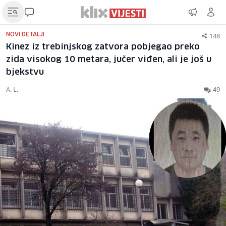
148
NOVI DETALJI
Kinez iz trebinjskog zatvora pobjegao preko
zida visokog 10 metara, jučer viđen, ali je još u
bjekstvu
A. L.
49