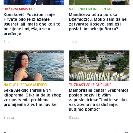
DRŽAVNI MINISTAR
NAČELNIK OPĆINE CENTAR
Konaković: Pozicioniranje
Mandićeva oštra poruka
Hrvata bilo je izlaženje
Džemidžiću: Molio sam da ne
ususret, ali imate one koji to
zatvarate Koševo, smiješ li
ne cijene i miješaju se u
poslati inspekciju Borcu?
uređenje
1 sat
1 sat
NA DIJETI SEDAM MJESECI
TUŽILAŠTVO IZ BIJELJINE
Seka Aleksić smršala 14
Memorijalni centar Srebrenica
kilograma: Otkrila da je zbog
poslao poziv i bivšim
zdravstvenih problema
zaposlenicima: "Javite se ako
promijenila životne navike
vas zovnu na saslušanje,
nudimo pomoć"
3 sata
3 sata