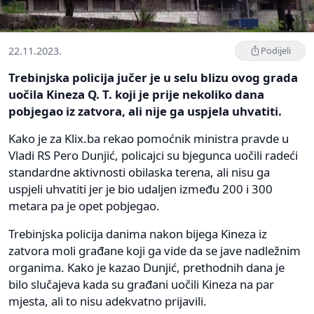
22.11.2023.
Podijeli
Trebinjska policija jučer je u selu blizu ovog grada
uočila Kineza Q. T. koji je prije nekoliko dana
pobjegao iz zatvora, ali nije ga uspjela uhvatiti.
Kako je za Klix.ba rekao pomoćnik ministra pravde u
Vladi RS Pero Dunjić, policajci su bjegunca uočili radeći
standardne aktivnosti obilaska terena, ali nisu ga
uspjeli uhvatiti jer je bio udaljen između 200 i 300
metara pa je opet pobjegao.
Trebinjska policija danima nakon bijega Kineza iz
zatvora moli građane koji ga vide da se jave nadležnim
organima. Kako je kazao Dunjić, prethodnih dana je
bilo slučajeva kada su građani uočili Kineza na par
mjesta, ali to nisu adekvatno prijavili.