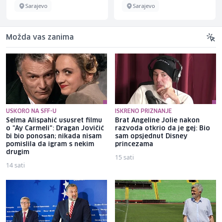
Sarajevo
Sarajevo
Možda vas zanima
USKORO NA SFF-U
ISKRENO PRIZNANJE
Selma Alispahić ususret filmu
Brat Angeline Jolie nakon
o "Ay Carmeli": Dragan Jovičić
razvoda otkrio da je gej: Bio
bi bio ponosan; nikada nisam
sam opsjednut Disney
pomislila da igram s nekim
princezama
drugim
15 sati
14 sati