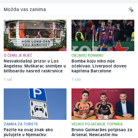
Možda vas zanima
O ČEMU JE RIJEČ
OBJAVIO ROMANO
Nesvakidašnji prizor u Los
Bomba koju niko nije
Angelesu: Muškarac snimljen u
očekivao: Liverpool doveo
billboardu nasred raskrsnice
kapitena Barcelone
1 sat
7 sati
ZAMKA ZA TURISTE
VELIKO POJAČANJE TOPNIKA
Pazite na ovaj znak ako
Bruno Guimarães potpisao za
putujete u Njemačku:
Arsenal, Newcastle mu