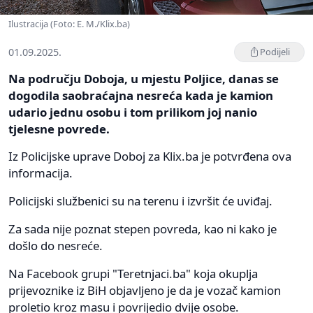
Ilustracija (Foto: E. M./Klix.ba)
01.09.2025.
Podijeli
Na području Doboja, u mjestu Poljice, danas se
dogodila saobraćajna nesreća kada je kamion
udario jednu osobu i tom prilikom joj nanio
tjelesne povrede.
Iz Policijske uprave Doboj za Klix.ba je potvrđena ova
informacija.
Policijski službenici su na terenu i izvršit će uviđaj.
Za sada nije poznat stepen povreda, kao ni kako je
došlo do nesreće.
Na Facebook grupi "Teretnjaci.ba" koja okuplja
prijevoznike iz BiH objavljeno je da je vozač kamion
proletio kroz masu i povrijedio dvije osobe.