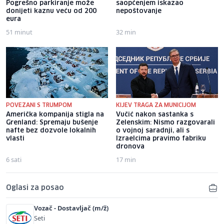
Pogrešno parkiranje može
saopćenjem iskazao
donijeti kaznu veću od 200
nepoštovanje
eura
51 minut
32 min
POVEZANI S TRUMPOM
KIJEV TRAGA ZA MUNICIJOM
Američka kompanija stigla na
Vučić nakon sastanka s
Grenland: Spremaju bušenje
Zelenskim: Nismo razgovarali
nafte bez dozvole lokalnih
o vojnoj saradnji, ali s
vlasti
Izraelcima pravimo fabriku
dronova
6 sati
17 min
Oglasi za posao
Vozač - Dostavljač (m/ž)
Seti