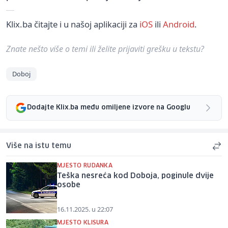
Klix.ba čitajte i u našoj aplikaciji za
iOS
ili
Android
.
Znate nešto više o temi ili želite prijaviti grešku u tekstu?
Doboj
Dodajte Klix.ba među omiljene izvore na Googlu
Više na istu temu
MJESTO RUDANKA
Teška nesreća kod Doboja, poginule dvije
osobe
16.11.2025. u 22:07
MJESTO KLISURA