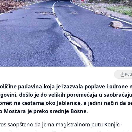
Podi
ličine padavina koja je izazvala poplave i odrone 
ovini, došlo je do velikih poremećaja u saobraćaju
omet na cestama oko Jablanice, a jedini način da se
o Mostara je preko srednje Bosne.
ros saopšteno da je na magistralnom putu Konjic -