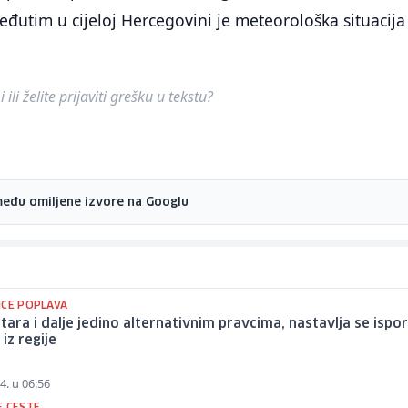
eđutim u cijeloj Hercegovini je meteorološka situacija
ili želite prijaviti grešku u tekstu?
među omiljene izvore na Googlu
ICE POPLAVA
ara i dalje jedino alternativnim pravcima, nastavlja se ispo
iz regije
4. u 06:56
E CESTE