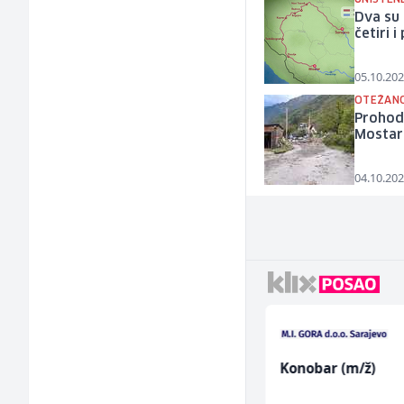
Dva su 
četiri 
05.10.202
OTEŽANO
Prohoda
Mostar
04.10.202
Građevinski inženjer
Konobar (m/ž)
(m/ž)