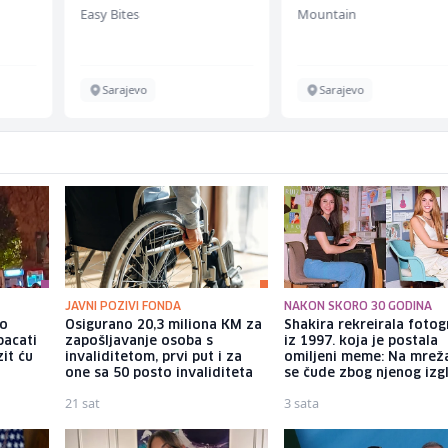
jednostavnih jela (m/
Easy Bites
Mountain
ž)
Sarajevo
Sarajevo
JAVNI POZIVI FONDA
NAKON SKORO 30 GODINA
io
Osigurano 20,3 miliona KM za
Shakira rekreirala fotog
bacati
zapošljavanje osoba s
iz 1997. koja je postala
it ću
invaliditetom, prvi put i za
omiljeni meme: Na mre
one sa 50 posto invaliditeta
se čude zbog njenog izg
21 sat
3 sata