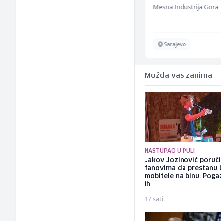
MC-Stella
Mesna Industrija Gora
Velika Kladuša
Sarajevo
Možda vas zanima
NASTUPAO U PULI
Jakov Jozinović poruč
fanovima da prestanu 
mobitele na binu: Pogaz
ih
17 sati