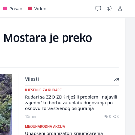
Posao
Video
o Mostara je preko
Vijesti
RJEŠENJE ZA RUDARE
Rudari sa ZZO ZDK riješili problem i najavili
zajedničku borbu za uplatu dugovanja po
osnovu zdravstvenog osiguranja
15min
0
6
MEĐUNARODNA AKCIJA
Uhapšeni organizatori krijumčarenja