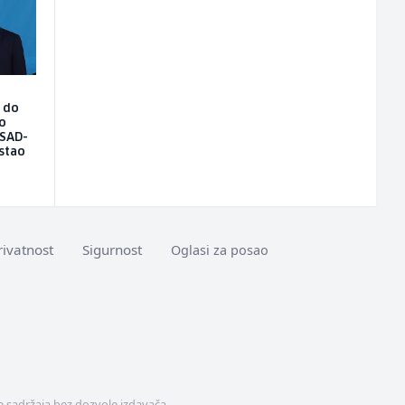
o do
 o
 SAD-
stao
rivatnost
Sigurnost
Oglasi za posao
 sadržaja bez dozvole izdavača.