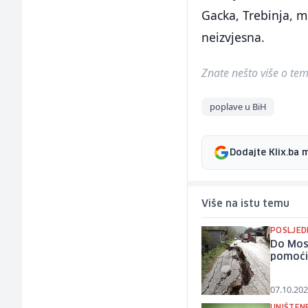
Gacka, Trebinja, m
neizvjesna.
Znate nešto više o temi 
poplave u BiH
Dodajte Klix.ba 
Više na istu temu
POSLJED
Do Most
pomoći 
07.10.202
UNIŠTEN