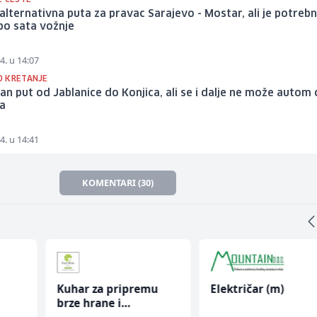
alternativna puta za pravac Sarajevo - Mostar, ali je potreb
i po sata vožnje
4. u 14:07
 KRETANJE
n put od Jablanice do Konjica, ali se i dalje ne može autom
a
4. u 14:41
KOMENTARI (30)
Kuhar za pripremu
Električar (m)
brze hrane i