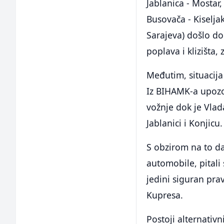
Jablanica - Mostar,
Busovača - Kiseljak
Sarajeva) došlo do
poplava i klizišta,
Međutim, situacija
Iz BIHAMK-a upozo
vožnje dok je Vla
Jablanici i Konjicu.
S obzirom na to da
automobile, pitali
jedini siguran pr
Kupresa.
Postoji alternativ