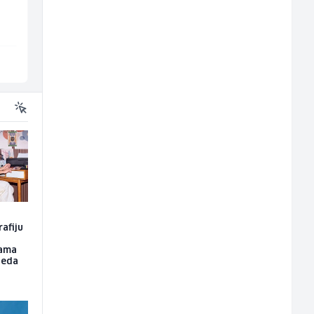
Irion Argerr
Fine Food
Vogošća
Sarajevo
rafiju
žama
leda