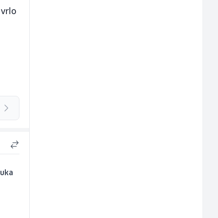
 vrlo
ruka