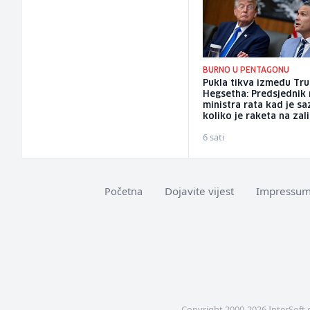
BURNO U PENTAGONU
Pukla tikva između Tr
Hegsetha: Predsjednik
ministra rata kad je s
koliko je raketa na za
6 sati
Dojavite vijest
Impressu
Početna
Copyright 2000-2026 InterSoft 