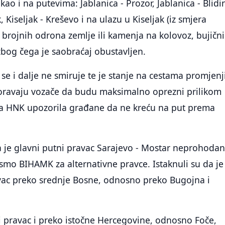
 kao i na putevima: Jablanica - Prozor, Jablanica - Blidi
, Kiseljak - Kreševo i na ulazu u Kiseljak (iz smjera
 brojnih odrona zemlje ili kamenja na kolovoz, bujičn
 zbog čega je saobraćaj obustavljen.
 se i dalje ne smiruje te je stanje na cestama promjenj
ravaju vozače da budu maksimalno oprezni prilikom
da HNK upozorila građane da ne kreću na put prema
 je glavni putni pravac Sarajevo - Mostar neprohodan
 smo BIHAMK za alternativne pravce. Istaknuli su da je
avac preko srednje Bosne, odnosno preko Bugojna i
ni pravac i preko istočne Hercegovine, odnosno Foče,