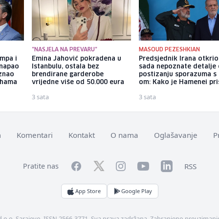
"NASJELA NA PREVARU"
MASOUD PEZESHKIAN
umpa i
Emina Jahović pokradena u
Predsjednik Irana otkri
 napao
Istanbulu, ostala bez
sada nepoznate detalje
aznao
brendirane garderobe
postizanju sporazuma s
lihama
vrijedne više od 50.000 eura
om: Kako je Hamenei pri
3 sata
3 sata
m
Komentari
Kontakt
O nama
Oglašavanje
P
Facebook
YouTube
LinkedIn
Twitter
Instagram
RSS
Pratite nas
App Store
Google Play
d.o.o. Sarajevo. ISSN 2566-3771. Sva prava zadržana. Zabranjeno preuzimanje