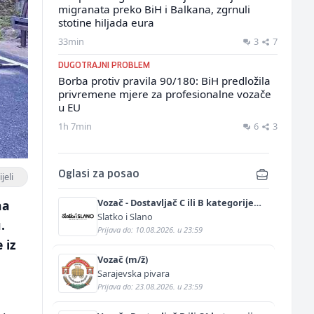
migranata preko BiH i Balkana, zgrnuli
stotine hiljada eura
33min
3
7
DUGOTRAJNI PROBLEM
Borba protiv pravila 90/180: BiH predložila
privremene mjere za profesionalne vozače
u EU
1h 7min
6
3
Oglasi za posao
jeli
Vozač - Dostavljač C ili B kategorije
na
(m/ž)
Slatko i Slano
.
Prijava do: 10.08.2026. u 23:59
 iz
Vozač (m/ž)
Sarajevska pivara
Prijava do: 23.08.2026. u 23:59