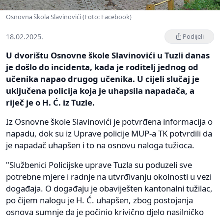
Osnovna škola Slavinovići (Foto: Facebook)
18.02.2025.
Podijeli
U dvorištu Osnovne škole Slavinovići u Tuzli danas
je došlo do incidenta, kada je roditelj jednog od
učenika napao drugog učenika. U cijeli slučaj je
uključena policija koja je uhapsila napadača, a
riječ je o H. Ć. iz Tuzle.
Iz Osnovne škole Slavinovići je potvrđena informacija o
napadu, dok su iz Uprave policije MUP-a TK potvrdili da
je napadač uhapšen i to na osnovu naloga tužioca.
"Službenici Policijske uprave Tuzla su poduzeli sve
potrebne mjere i radnje na utvrđivanju okolnosti u vezi
događaja. O događaju je obaviješten kantonalni tužilac,
po čijem nalogu je H. Ć. uhapšen, zbog postojanja
osnova sumnje da je počinio krivično djelo nasilničko