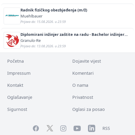
Radnik fizičkog obezbjeđenja (m/ž)
Muehlbauer
Prijava do: 15.08.2026. u 23:59
Diplomirani inžinjer zaštite na radu - Bachelor inžinjer
sigurnosti i pomoći (m/ž)
Granulo-Re
Prijava do: 13.08.2026. u 23:59
Početna
Dojavite vijest
Impressum
Komentari
Kontakt
O nama
Oglašavanje
Privatnost
Sigurnost
Oglasi za posao
Facebook
YouTube
LinkedIn
Twitter
Instagram
RSS