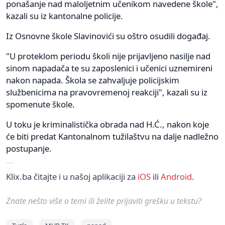
ponašanje nad maloljetnim učenikom navedene škole",
kazali su iz kantonalne policije.
Iz Osnovne škole Slavinovići su oštro osudili događaj.
"U proteklom periodu školi nije prijavljeno nasilje nad
sinom napadača te su zaposlenici i učenici uznemireni
nakon napada. Škola se zahvaljuje policijskim
službenicima na pravovremenoj reakciji", kazali su iz
spomenute škole.
U toku je kriminalistička obrada nad H.Ć., nakon koje
će biti predat Kantonalnom tužilaštvu na dalje nadležno
postupanje.
Klix.ba čitajte i u našoj aplikaciji za
iOS
ili
Android
.
Znate nešto više o temi ili želite prijaviti grešku u tekstu?