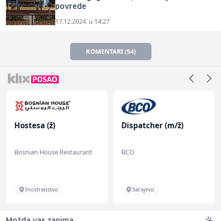
povrede
17.12.2024. u 14:27
KOMENTARI (54)
Hostesa (ž)
Dispatcher (m/ž)
Bosnian House Restaurant
BCO
Inostranstvo
Sarajevo
Možda vas zanima