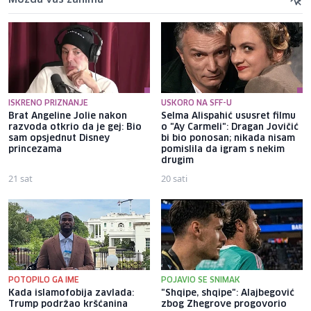
ISKRENO PRIZNANJE
USKORO NA SFF-U
Brat Angeline Jolie nakon
Selma Alispahić ususret filmu
razvoda otkrio da je gej: Bio
o "Ay Carmeli": Dragan Jovičić
sam opsjednut Disney
bi bio ponosan; nikada nisam
princezama
pomislila da igram s nekim
drugim
21 sat
20 sati
POTOPILO GA IME
POJAVIO SE SNIMAK
Kada islamofobija zavlada:
"Shqipe, shqipe": Alajbegović
Trump podržao kršćanina
zbog Zhegrove progovorio