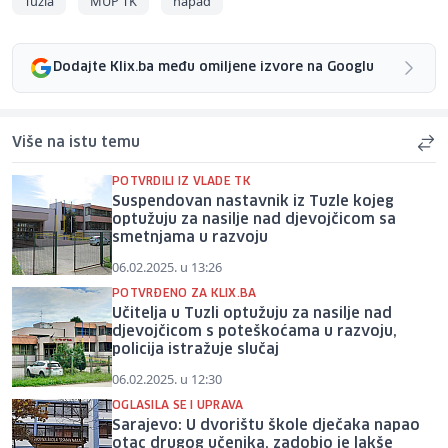
Tuzla
MUP TK
napad
Dodajte Klix.ba među omiljene izvore na Googlu
Više na istu temu
POTVRDILI IZ VLADE TK
Suspendovan nastavnik iz Tuzle kojeg
optužuju za nasilje nad djevojčicom sa
smetnjama u razvoju
06.02.2025. u 13:26
POTVRĐENO ZA KLIX.BA
Učitelja u Tuzli optužuju za nasilje nad
djevojčicom s poteškoćama u razvoju,
policija istražuje slučaj
06.02.2025. u 12:30
OGLASILA SE I UPRAVA
Sarajevo: U dvorištu škole dječaka napao
otac drugog učenika, zadobio je lakše