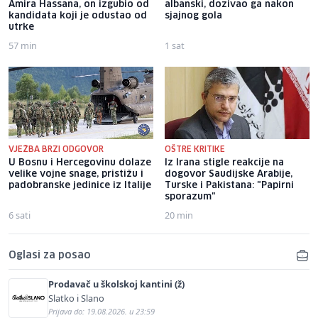
Amira Hassana, on izgubio od
albanski, dozivao ga nakon
kandidata koji je odustao od
sjajnog gola
utrke
57 min
1 sat
VJEŽBA BRZI ODGOVOR
OŠTRE KRITIKE
U Bosnu i Hercegovinu dolaze
Iz Irana stigle reakcije na
velike vojne snage, pristižu i
dogovor Saudijske Arabije,
padobranske jedinice iz Italije
Turske i Pakistana: "Papirni
sporazum"
6 sati
20 min
Oglasi za posao
Prodavač u školskoj kantini (ž)
Slatko i Slano
Prijava do: 19.08.2026. u 23:59