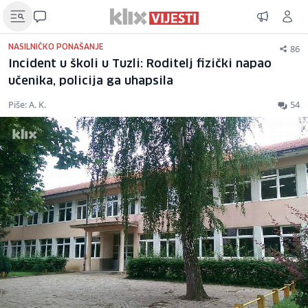
86
NASILNIČKO PONAŠANJE
Incident u školi u Tuzli: Roditelj fizički napao
učenika, policija ga uhapsila
Piše: A. K.
54