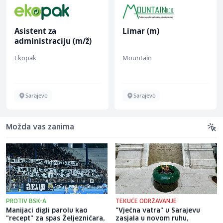
Asistent za
Limar (m)
administraciju (m/ž)
Ekopak
Mountain
Sarajevo
Sarajevo
Možda vas zanima
PROTIV BSK-A
TEKUĆE ODRŽAVANJE
Manijaci digli parolu kao
"Vječna vatra" u Sarajevu
"recept" za spas Željezničara,
zasjala u novom ruhu,