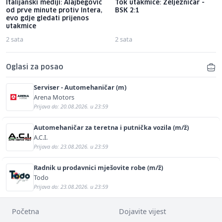
Italijanski mediji: Alajbegović
Tok utakmice: Željezničar -
od prve minute protiv Intera,
BSK 2:1
evo gdje gledati prijenos
utakmice
2 sata
2 sata
Oglasi za posao
Serviser - Automehaničar (m)
Arena Motors
Prijava do: 20.08.2026. u 23:59
Automehaničar za teretna i putnička vozila (m/ž)
A.C.I.
Prijava do: 23.08.2026. u 23:59
Radnik u prodavnici mješovite robe (m/ž)
Todo
Prijava do: 23.08.2026. u 23:59
Početna
Dojavite vijest