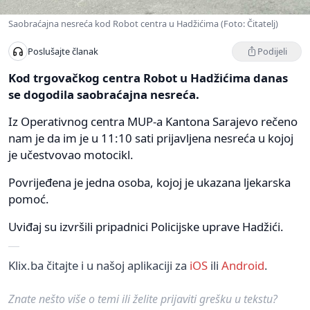
Saobraćajna nesreća kod Robot centra u Hadžićima (Foto: Čitatelj)
Podijeli
Poslušajte članak
Kod trgovačkog centra Robot u Hadžićima danas
se dogodila saobraćajna nesreća.
Iz Operativnog centra MUP-a Kantona Sarajevo rečeno
nam je da im je u 11:10 sati prijavljena nesreća u kojoj
je učestvovao motocikl.
Povrijeđena je jedna osoba, kojoj je ukazana ljekarska
pomoć.
Uviđaj su izvršili pripadnici Policijske uprave Hadžići.
Klix.ba čitajte i u našoj aplikaciji za
iOS
ili
Android
.
Znate nešto više o temi ili želite prijaviti grešku u tekstu?