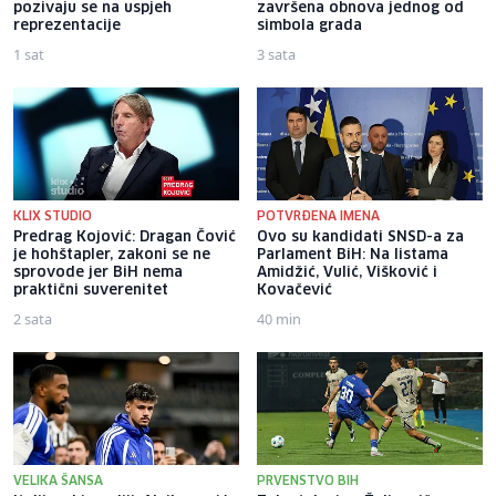
pozivaju se na uspjeh
završena obnova jednog od
reprezentacije
simbola grada
1 sat
3 sata
KLIX STUDIO
POTVRĐENA IMENA
Predrag Kojović: Dragan Čović
Ovo su kandidati SNSD-a za
je hohštapler, zakoni se ne
Parlament BiH: Na listama
sprovode jer BiH nema
Amidžić, Vulić, Višković i
praktični suverenitet
Kovačević
2 sata
40 min
VELIKA ŠANSA
PRVENSTVO BIH