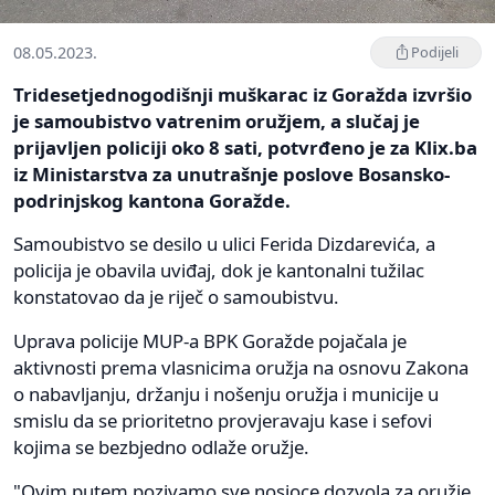
08.05.2023.
Podijeli
Tridesetjednogodišnji muškarac iz Goražda izvršio
je samoubistvo vatrenim oružjem, a slučaj je
prijavljen policiji oko 8 sati, potvrđeno je za Klix.ba
iz Ministarstva za unutrašnje poslove Bosansko-
podrinjskog kantona Goražde.
Samoubistvo se desilo u ulici Ferida Dizdarevića, a
policija je obavila uviđaj, dok je kantonalni tužilac
konstatovao da je riječ o samoubistvu.
Uprava policije MUP-a BPK Goražde pojačala je
aktivnosti prema vlasnicima oružja na osnovu Zakona
o nabavljanju, držanju i nošenju oružja i municije u
smislu da se prioritetno provjeravaju kase i sefovi
kojima se bezbjedno odlaže oružje.
"Ovim putem pozivamo sve nosioce dozvola za oružje