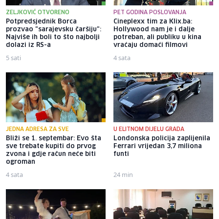
ZELJKOVIĆ OTVORENO
PET GODINA POSLOVANJA
Potpredsjednik Borca
Cineplexx tim za Klix.ba:
prozvao "sarajevsku čaršiju":
Hollywood nam je i dalje
Najviše ih boli to što najbolji
potreban, ali publiku u kina
dolazi iz RS-a
vraćaju domaći filmovi
5 sati
4 sata
JEDNA ADRESA ZA SVE
U ELITNOM DIJELU GRADA
Bliži se 1. septembar: Evo šta
Londonska policija zaplijenila
sve trebate kupiti do prvog
Ferrari vrijedan 3,7 miliona
zvona i gdje račun neće biti
funti
ogroman
4 sata
24 min