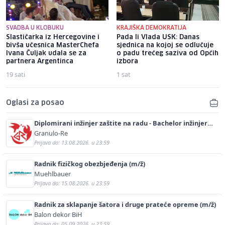
SVADBA U KLOBUKU
KRAJIŠKA DEMOKRATIJA
Slastičarka iz Hercegovine i
Pada li Vlada USK: Danas
bivša učesnica MasterChefa
sjednica na kojoj se odlučuje
Ivana Čuljak udala se za
o padu trećeg saziva od Općih
partnera Argentinca
izbora
19 sati
1 sat
Oglasi za posao
Diplomirani inžinjer zaštite na radu - Bachelor inžinjer
sigurnosti i pomoći (m/ž)
Granulo-Re
Prijava do: 13.08.2026. u 23:59
Radnik fizičkog obezbjeđenja (m/ž)
Muehlbauer
Prijava do: 15.08.2026. u 23:59
Radnik za sklapanje šatora i druge prateće opreme (m/ž)
Balon dekor BiH
Prijava do: 05.09.2026. u 23:59