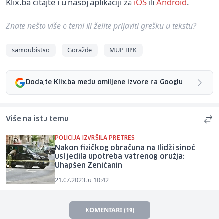
Klix.ba čitajte i u našoj aplikaciji za
iOS
ili
Android
.
Znate nešto više o temi ili želite prijaviti grešku u tekstu?
samoubistvo
Goražde
MUP BPK
Dodajte Klix.ba među omiljene izvore na Googlu
Više na istu temu
POLICIJA IZVRŠILA PRETRES
Nakon fizičkog obračuna na Ilidži sinoć
uslijedila upotreba vatrenog oružja:
Uhapšen Zeničanin
21.07.2023. u 10:42
KOMENTARI (19)