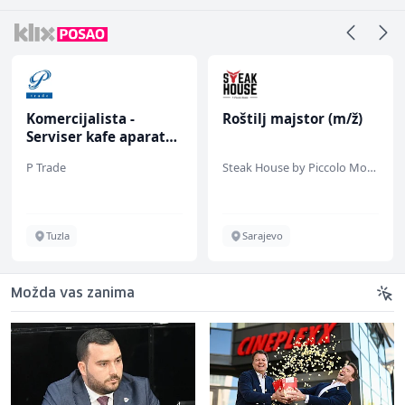
Komercijalista -
Roštilj majstor (m/ž)
Serviser kafe aparata
(m/ž)
P Trade
Steak House by Piccolo Mondo
Tuzla
Sarajevo
Možda vas zanima