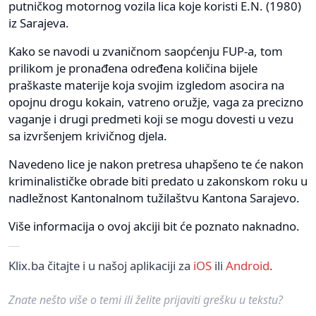
putničkog motornog vozila lica koje koristi E.N. (1980)
iz Sarajeva.
Kako se navodi u zvaničnom saopćenju FUP-a, tom
prilikom je pronađena određena količina bijele
praškaste materije koja svojim izgledom asocira na
opojnu drogu kokain, vatreno oružje, vaga za precizno
vaganje i drugi predmeti koji se mogu dovesti u vezu
sa izvršenjem krivičnog djela.
Navedeno lice je nakon pretresa uhapšeno te će nakon
kriminalističke obrade biti predato u zakonskom roku u
nadležnost Kantonalnom tužilaštvu Kantona Sarajevo.
Više informacija o ovoj akciji bit će poznato naknadno.
Klix.ba čitajte i u našoj aplikaciji za
iOS
ili
Android
.
Znate nešto više o temi ili želite prijaviti grešku u tekstu?