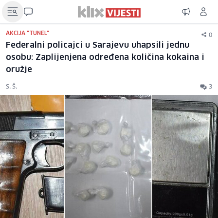
0
AKCIJA "TUNEL"
Federalni policajci u Sarajevu uhapsili jednu
osobu: Zaplijenjena određena količina kokaina i
oružje
S. Š.
3