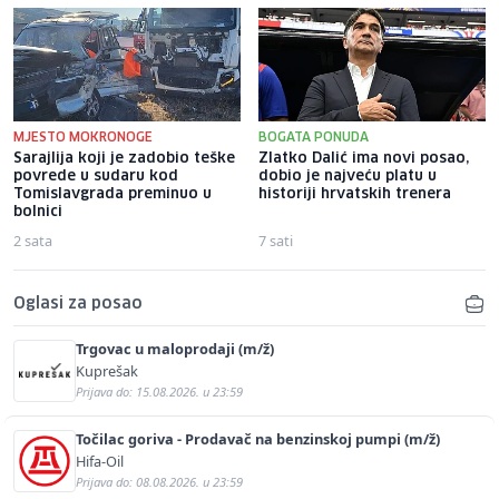
MJESTO MOKRONOGE
BOGATA PONUDA
Sarajlija koji je zadobio teške
Zlatko Dalić ima novi posao,
povrede u sudaru kod
dobio je najveću platu u
Tomislavgrada preminuo u
historiji hrvatskih trenera
bolnici
2 sata
7 sati
Oglasi za posao
Trgovac u maloprodaji (m/ž)
Kuprešak
Prijava do: 15.08.2026. u 23:59
Točilac goriva - Prodavač na benzinskoj pumpi (m/ž)
Hifa-Oil
Prijava do: 08.08.2026. u 23:59