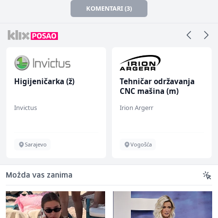
KOMENTARI (3)
Higijeničarka (ž)
Tehničar održavanja
CNC mašina (m)
Invictus
Irion Argerr
Sarajevo
Vogošća
Možda vas zanima