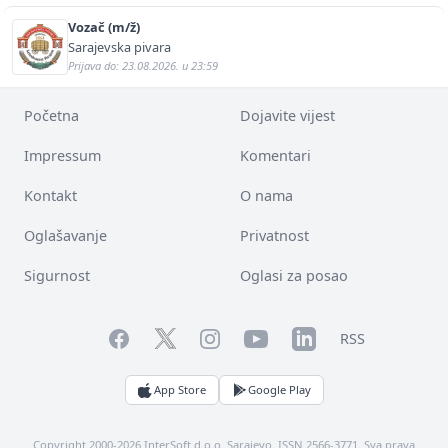
Vozač (m/ž)
Sarajevska pivara
Prijava do: 23.08.2026. u 23:59
Početna
Dojavite vijest
Impressum
Komentari
Kontakt
O nama
Oglašavanje
Privatnost
Sigurnost
Oglasi za posao
Facebook
YouTube
LinkedIn
Twitter
Instagram
RSS
App Store
Google Play
Copyright 2000-2026 InterSoft d.o.o. Sarajevo. ISSN 2566-3771. Sva prava