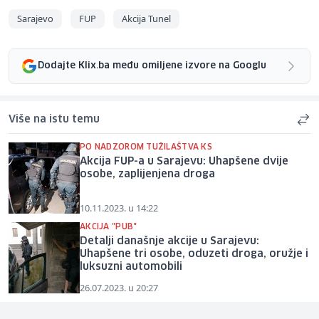
Sarajevo
FUP
Akcija Tunel
Dodajte Klix.ba među omiljene izvore na Googlu
Više na istu temu
PO NADZOROM TUŽILAŠTVA KS
Akcija FUP-a u Sarajevu: Uhapšene dvije
osobe, zaplijenjena droga
10.11.2023. u 14:22
AKCIJA "PUB"
Detalji današnje akcije u Sarajevu:
Uhapšene tri osobe, oduzeti droga, oružje i
luksuzni automobili
26.07.2023. u 20:27