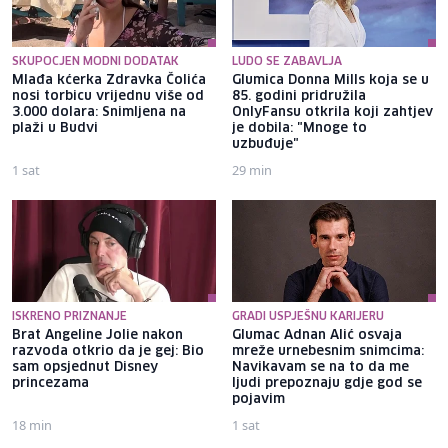
SKUPOCJEN MODNI DODATAK
LUDO SE ZABAVLJA
Mlađa kćerka Zdravka Čolića
Glumica Donna Mills koja se u
nosi torbicu vrijednu više od
85. godini pridružila
3.000 dolara: Snimljena na
OnlyFansu otkrila koji zahtjev
plaži u Budvi
je dobila: "Mnoge to
uzbuđuje"
1 sat
29 min
ISKRENO PRIZNANJE
GRADI USPJEŠNU KARIJERU
Brat Angeline Jolie nakon
Glumac Adnan Alić osvaja
razvoda otkrio da je gej: Bio
mreže urnebesnim snimcima:
sam opsjednut Disney
Navikavam se na to da me
princezama
ljudi prepoznaju gdje god se
pojavim
18 min
1 sat