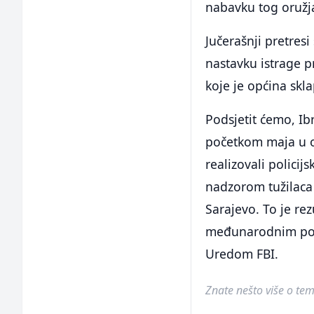
nabavku tog oružja
Jučerašnji pretres
nastavku istrage pr
koje je općina skl
Podsjetit ćemo, Ib
početkom maja u ok
realizovali polici
nadzorom tužilaca 
Sarajevo. To je re
međunarodnim poli
Uredom FBI.
Znate nešto više o temi 