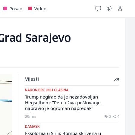
Posao
Video
 Grad Sarajevo
Vijesti
NAKON BROJNIH GLASINA
Trump negirao da je nezadovoljan
Hegsethom: "Pete uživa poštovanje,
napravio je ogroman napredak"
29min
2
4
DAMASK
Eksplozija u Siriji: Bomba skrivena u