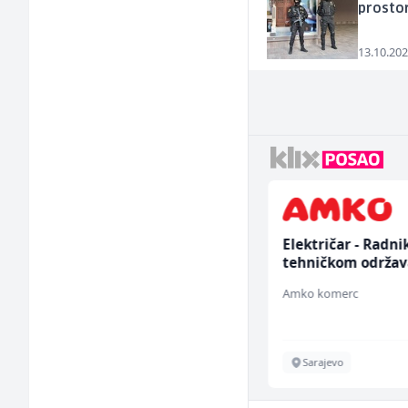
prostor
13.10.202
Sachbearbeiter in der
Električar - Radni
Schaltungsabteilung
tehničkom održav
(m/w)
(m/ž)
Servicepoint
Amko komerc
Sarajevo
Sarajevo