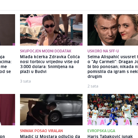
SKUPOCJEN MODNI DODATAK
USKORO NA SFF-U
aja
Mlađa kćerka Zdravka Čolića
Selma Alispahić ususret 
mcima:
nosi torbicu vrijednu više od
o "Ay Carmeli": Dragan J
a me
3.000 dolara: Snimljena na
bi bio ponosan; nikada 
god se
plaži u Budvi
pomislila da igram s ne
drugim
3 sata
2 sata
SNIMAK POSAO VIRALAN
EVROPSKA LIGA
kon
Mladić iz Mostara odlučio da
Haris Tabaković junak