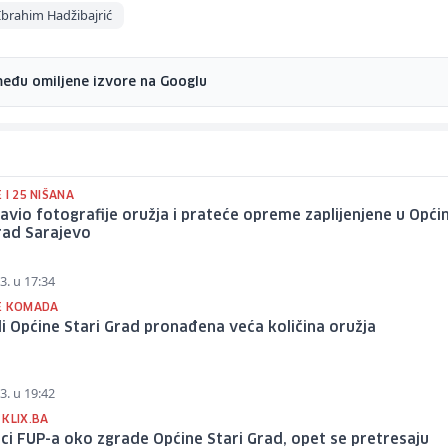
Ibrahim Hadžibajrić
među omiljene izvore na Googlu
 I 25 NIŠANA
avio fotografije oružja i prateće opreme zaplijenjene u Općin
rad Sarajevo
3. u 17:34
E KOMADA
i Općine Stari Grad pronađena veća količina oružja
3. u 19:42
 KLIX.BA
lci FUP-a oko zgrade Općine Stari Grad, opet se pretresaju