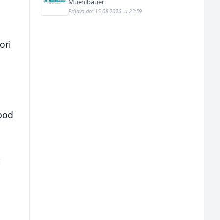
Muehlbauer
.
Prijava do: 15.08.2026. u 23:59
ori
 pod
i