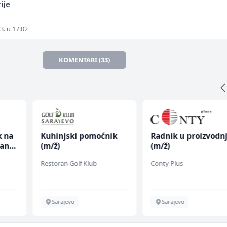
ije
3. u 17:02
KOMENTARI (33)
k na
Kuhinjski pomoćnik
Radnik u proizvodnj
anju
(m/ž)
(m/ž)
Restoran Golf Klub
Conty Plus
Sarajevo
Sarajevo