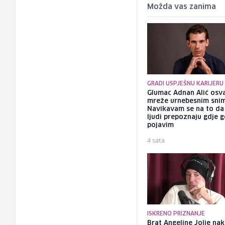
Možda vas zanima
GRADI USPJEŠNU KARIJERU
Glumac Adnan Alić osv
mreže urnebesnim sni
Navikavam se na to d
ljudi prepoznaju gdje 
pojavim
4 sata
ISKRENO PRIZNANJE
Brat Angeline Jolie na