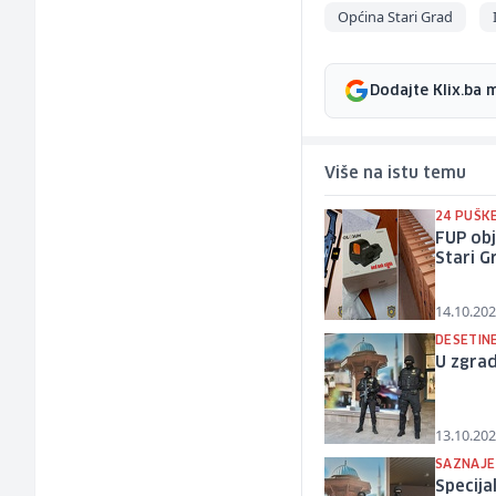
Općina Stari Grad
Dodajte Klix.ba 
Više na istu temu
24 PUŠKE
FUP obj
Stari G
14.10.202
DESETIN
U zgrad
13.10.202
SAZNAJE
Specija