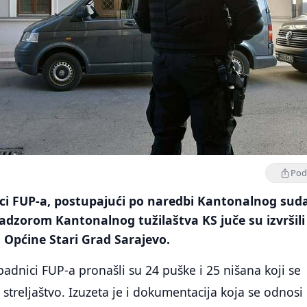
Podi
nici FUP-a, postupajući po naredbi Kantonalnog sud
adzorom Kantonalnog tužilaštva KS juče su izvršili
a Općine Stari Grad Sarajevo.
padnici FUP-a pronašli su 24 puške i 25 nišana koji se
 streljaštvo. Izuzeta je i dokumentacija koja se odnosi