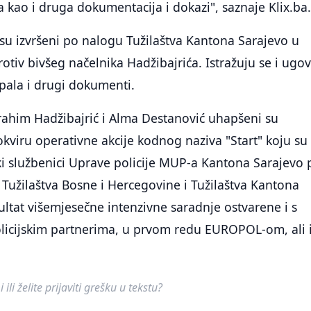
 kao i druga dokumentacija i dokazi", saznaje Klix.ba
i su izvršeni po nalogu Tužilaštva Kantona Sarajevo u
otiv bivšeg načelnika Hadžibajrića. Istražuju se i ugov
apala i drugi dokumenti.
rahim Hadžibajrić i Alma Destanović uhapšeni su
viru operativne akcije kodnog naziva "Start" koju su
jski službenici Uprave policije MUP-a Kantona Sarajevo
Tužilaštva Bosne i Hercegovine i Tužilaštva Kantona
zultat višemjesečne intenzivne saradnje ostvarene i s
cijskim partnerima, u prvom redu EUROPOL-om, ali 
ili želite prijaviti grešku u tekstu?