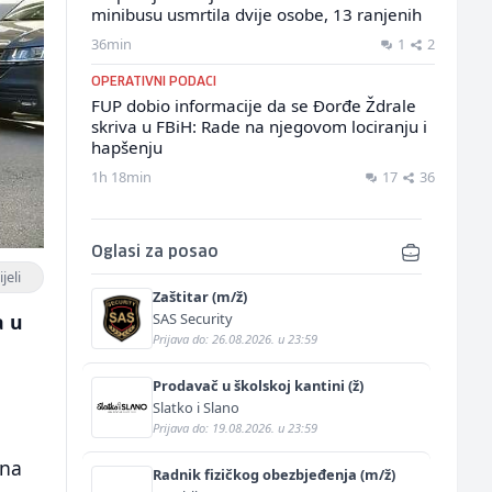
minibusu usmrtila dvije osobe, 13 ranjenih
36min
1
2
OPERATIVNI PODACI
FUP dobio informacije da se Đorđe Ždrale
skriva u FBiH: Rade na njegovom lociranju i
hapšenju
1h 18min
17
36
Oglasi za posao
jeli
Zaštitar (m/ž)
SAS Security
a u
Prijava do: 26.08.2026. u 23:59
Prodavač u školskoj kantini (ž)
Slatko i Slano
Prijava do: 19.08.2026. u 23:59
 na
Radnik fizičkog obezbjeđenja (m/ž)