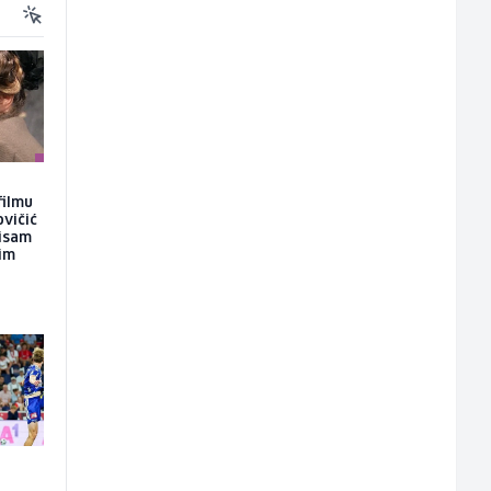
filmu
ovičić
nisam
kim