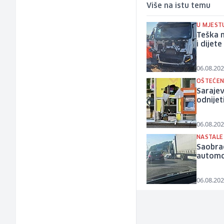
Više na istu temu
U MJEST
Teška 
i dijete
06.08.202
OŠTEĆEN
Sarajev
odnijet
06.08.202
NASTALE
Saobrać
automo
06.08.202