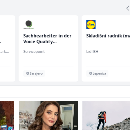
Sachbearbeiter in der
Skladišni radnik (m/
Voice Quality
Management (m/w)
Embers Call Center & Marketing
Servicepoint
Lidl BH
Sarajevo
Lepenica