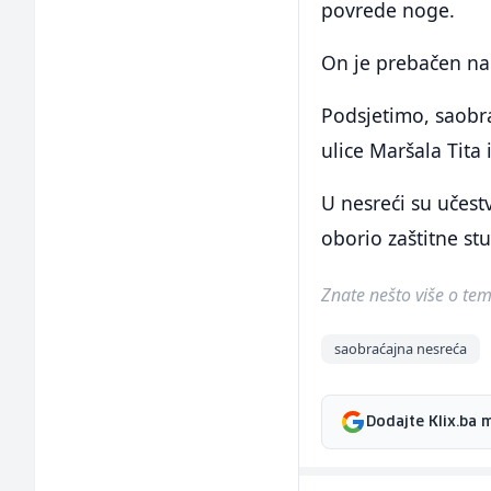
povrede noge.
On je prebačen na
Podsjetimo, saobra
ulice Maršala Tita 
U nesreći su učest
oborio zaštitne stu
Znate nešto više o temi 
saobraćajna nesreća
Dodajte Klix.ba 