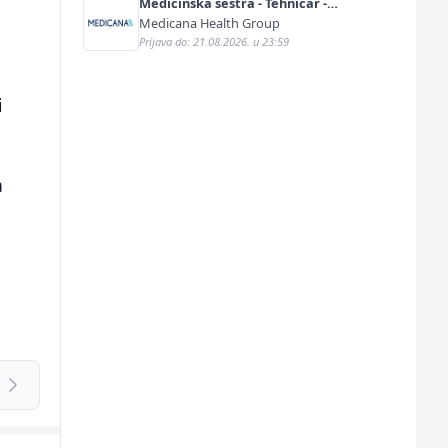
Medicinska sestra - Tehničar -
Anestetičar (m/ž)
Medicana Health Group
Prijava do: 21.08.2026. u 23:59
i
a