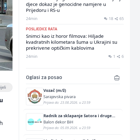
djece dokaz je genocidne namjere u
Prijedoru i RS-u
24min
18
65
POSLJEDICE RATA
Snimci kao iz horor filmova: Hiljade
kvadratnih kilometara šuma u Ukrajini su
prekrivene optičkim kablovima
24min
1
6
Oglasi za posao
jeli
Vozač (m/ž)
Sarajevska pivara
vu
Prijava do: 23.08.2026. u 23:59
Radnik za sklapanje šatora i druge
prateće opreme (m/ž)
Balon dekor BiH
ih
Prijava do: 05.09.2026. u 23:59