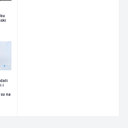
iku
nski
edati
i i
 su na