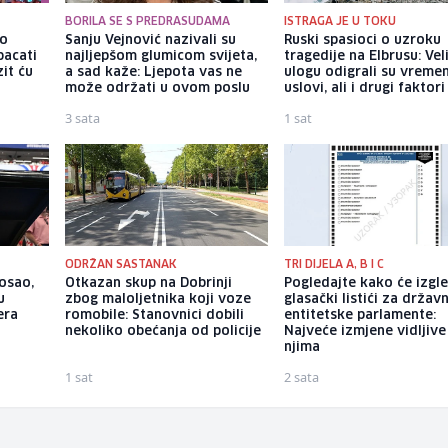
BORILA SE S PREDRASUDAMA
ISTRAGA JE U TOKU
io
Sanju Vejnović nazivali su
Ruski spasioci o uzroku
bacati
najljepšom glumicom svijeta,
tragedije na Elbrusu: Vel
it ću
a sad kaže: Ljepota vas ne
ulogu odigrali su vreme
može održati u ovom poslu
uslovi, ali i drugi faktori
3 sata
1 sat
ODRŽAN SASTANAK
TRI DIJELA A, B I C
posao,
Otkazan skup na Dobrinji
Pogledajte kako će izgl
u
zbog maloljetnika koji voze
glasački listići za državn
era
romobile: Stanovnici dobili
entitetske parlamente:
nekoliko obećanja od policije
Najveće izmjene vidljive
njima
1 sat
2 sata