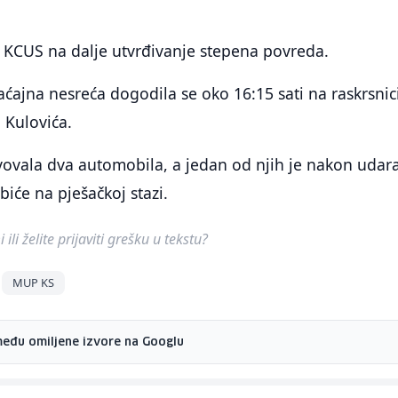
 KCUS na dalje utvrđivanje stepena povreda.
ćajna nesreća dogodila se oko 16:15 sati na raskrsnic
i Kulovića.
vovala dva automobila, a jedan od njih je nakon udar
biće na pješačkoj stazi.
ili želite prijaviti grešku u tekstu?
MUP KS
među omiljene izvore na Googlu