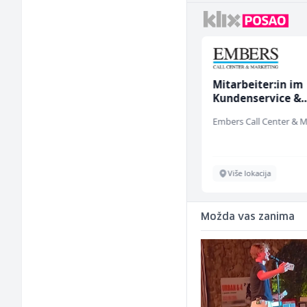
Bravar -
Mitarbeiter:in im
Elektrozavarivač (m)
Kundenservice &
Support (m/w/d)
Mountain
Sarajevo
Više lokacija
Možda vas zanima