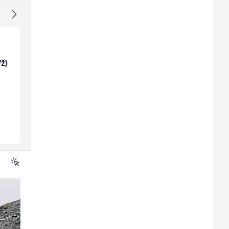
ž)
Trgovac - Magacioner
Mašinski inženjer (m
(m/ž)
ž)
Amko komerc
Euro-Asfalt
Fojnica
Više lokacija