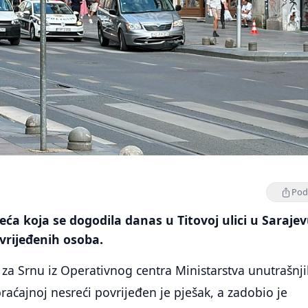
Podi
ća koja se dogodila danas u Titovoj ulici u Saraje
ovrijeđenih osoba.
za Srnu iz Operativnog centra Ministarstva unutrašnj
raćajnoj nesreći povrijeđen je pješak, a zadobio je