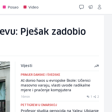
Posao
Video
jevu: Pješak zadobio
Vijesti
PRIMJER DANSKE I ŠVEDSKE
AI donio haos u evropske škole: Učenici
masovno varaju, vlasti uvode radikalne
mjere i praćenje kompjutera
16min
1
2
PETTIGREW U OMARSKOJ
Profesor studija genocida na Yaleu: Ubijanje