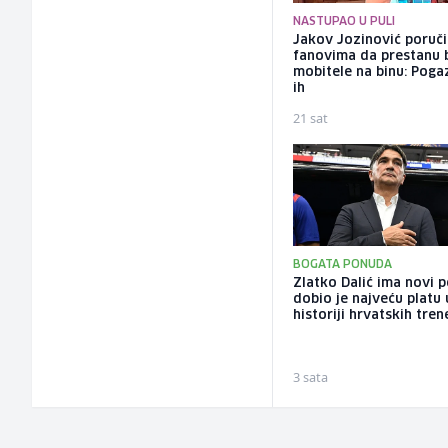
NASTUPAO U PULI
Jakov Jozinović poruč
fanovima da prestanu 
mobitele na binu: Pogaz
ih
21 sat
BOGATA PONUDA
Zlatko Dalić ima novi 
dobio je najveću platu 
historiji hrvatskih tren
3 sata