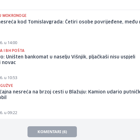
U MOKRONOGE
nesreća kod Tomislavgrada: Četiri osobe povrijeđene, među 
6. u 14:00
A I BH POŠTA
o: Uništen bankomat u naselju Višnjik, pljačkaši nisu uspjeli
i novac
6. u 10:53
 GUŽVE
ajna nesreća na brzoj cesti u Blažuju: Kamion udario putničk
bil
6. u 09:22
KOMENTARI (6)