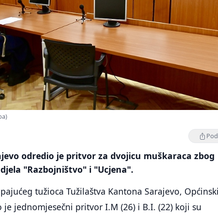
ba)
Podi
jevo odredio je pritvor za dvojicu muškaraca zbog
 djela "Razbojništvo" i "Ucjena".
pajućeg tužioca Tužilaštva Kantona Sarajevo, Općinsk
je jednomjesečni pritvor I.M (26) i B.I. (22) koji su