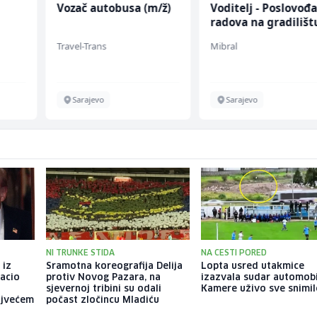
Vozač autobusa (m/ž)
Voditelj - Poslovođ
radova na gradilišt
(m/ž)
Travel-Trans
Mibral
Sarajevo
Sarajevo
NI TRUNKE STIDA
NA CESTI PORED
 iz
Sramotna koreografija Delija
Lopta usred utakmice
bacio
protiv Novog Pazara, na
izazvala sudar automobi
sjevernoj tribini su odali
Kamere uživo sve snimil
ajvećem
počast zločincu Mladiću