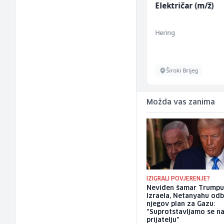
Home Office
Električar (m/ž)
Kundenberater
(m/w/d) für Vattenfall
TELUS Digital
Hering
Sarajevo
Široki Brijeg
Možda vas zanima
IZIGRALI POVJERENJE?
Neviđen šamar Trumpu
Izraela, Netanyahu od
njegov plan za Gazu:
"Suprotstavljamo se n
prijatelju"