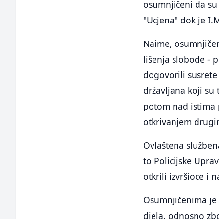
osumnjičeni da su p
"Ucjena" dok je I.
Naime, osumnjičen
lišenja slobode - p
dogovorili susrete
državljana koji su 
potom nad istima po
otkrivanjem drugim
Ovlaštena službena
to Policijske Upra
otkrili izvršioce i 
Osumnjičenima je 
djela, odnosno zbo