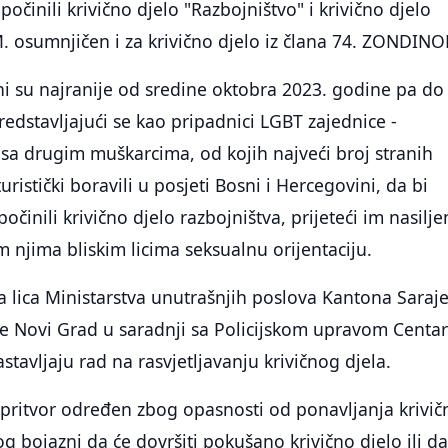
očinili krivično djelo "Razbojništvo" i krivično djelo
M. osumnjičen i za krivično djelo iz člana 74. ZONDIN
i su najranije od sredine oktobra 2023. godine pa do
redstavljajući se kao pripadnici LGBT zajednice -
 sa drugim muškarcima, od kojih najveći broj stranih
turistički boravili u posjeti Bosni i Hercegovini, da bi
činili krivično djelo razbojništva, prijeteći im nasilje
 njima bliskim licima seksualnu orijentaciju.
 lica Ministarstva unutrašnjih poslova Kantona Saraje
ve Novi Grad u saradnji sa Policijskom upravom Centar
nastavljaju rad na rasvjetljavanju krivičnog djela.
pritvor određen zbog opasnosti od ponavljanja krivi
g bojazni da će dovršiti pokušano krivično djelo ili da