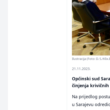
Ilustracija (Foto: D. S./Klix.
21.11.2023.
Općinski sud Sara
činjenja krivičnih
Na prijedlog postu
u Sarajevu odredio 