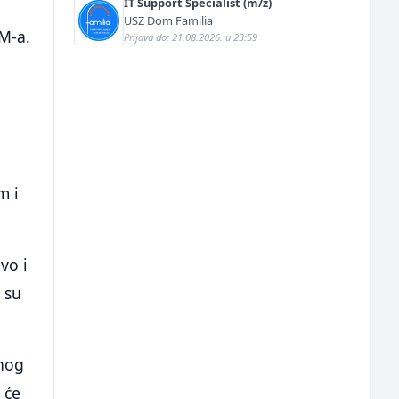
IT Support Specialist (m/ž)
USZ Dom Familia
OM-a.
Prijava do: 21.08.2026. u 23:59
m i
vo i
 su
čnog
 će