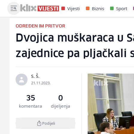
Vijesti
Biznis
Sport
ODREĐEN IM PRITVOR
Dvojica muškaraca u S
zajednice pa pljačkali 
S. Š.
21.11.2023.
35
0
komentara
dijeljenja
Podijeli