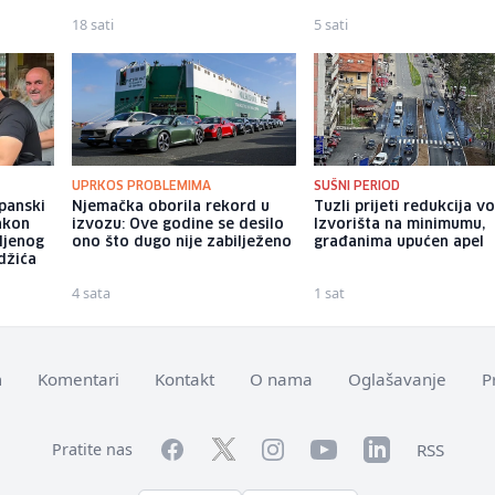
18 sati
5 sati
UPRKOS PROBLEMIMA
SUŠNI PERIOD
apanski
Njemačka oborila rekord u
Tuzli prijeti redukcija v
akon
izvozu: Ove godine se desilo
Izvorišta na minimumu,
ljenog
ono što dugo nije zabilježeno
građanima upućen apel
džića
4 sata
1 sat
m
Komentari
Kontakt
O nama
Oglašavanje
P
Facebook
YouTube
LinkedIn
Twitter
Instagram
RSS
Pratite nas