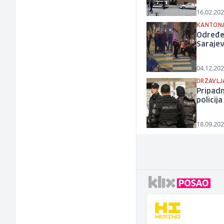
16.02.202
KANTONA
Određen
Saraje
04.12.202
DRŽAVLJA
Pripadn
policija
18.09.202