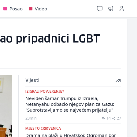
Posao
Video
kao pripadnici LGBT
Vijesti
IZIGRALI POVJERENJE?
Neviđen šamar Trumpu iz Izraela,
Netanyahu odbacio njegov plan za Gazu:
"Suprotstavljamo se najvećem prijatelju"
23min
14
27
MJESTO CRIKVENICA
Drama na plaži u Hrvatskoj: Ogroman bor