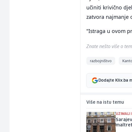
učiniti krivično dje
zatvora najmanje o
"Istraga u ovom pre
Znate nešto više o temi 
razbojništvo
Kanto
Dodajte Klix.ba 
Više na istu temu
UZIMALI 
Sarajev
maltret