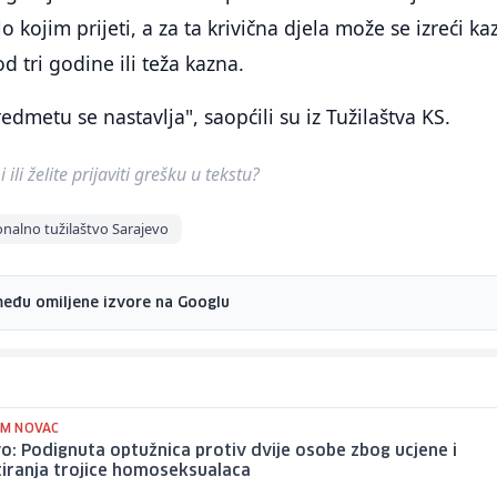
lo kojim prijeti, a za ta krivična djela može se izreći k
d tri godine ili teža kazna.
dmetu se nastavlja", saopćili su iz Tužilaštva KS.
ili želite prijaviti grešku u tekstu?
nalno tužilaštvo Sarajevo
među omiljene izvore na Googlu
IM NOVAC
o: Podignuta optužnica protiv dvije osobe zbog ucjene i
iranja trojice homoseksualaca