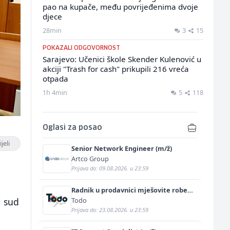
pao na kupače, među povrijeđenima dvoje
djece
28min
3
15
POKAZALI ODGOVORNOST
Sarajevo: Učenici škole Skender Kulenović u
akciji "Trash for cash" prikupili 216 vreća
otpada
1h 4min
5
118
Oglasi za posao
jeli
Senior Network Engineer (m/ž)
Artco Group
Prijava do: 09.08.2026. u 23:59
Radnik u prodavnici mješovite robe
(m/ž)
Todo
i sud
Prijava do: 23.08.2026. u 23:59