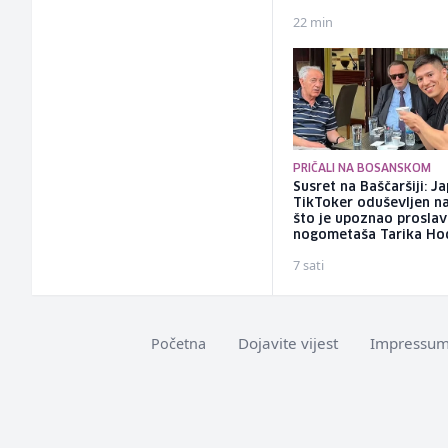
22 min
PRIČALI NA BOSANSKOM
Susret na Baščaršiji: J
TikToker oduševljen n
što je upoznao proslav
nogometaša Tarika Ho
7 sati
Dojavite vijest
Impressu
Početna