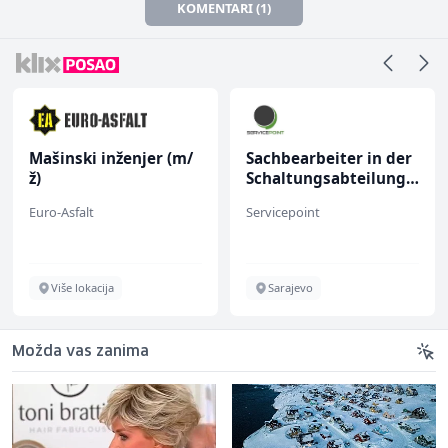
KOMENTARI (1)
Mašinski inženjer (m/
Sachbearbeiter in der
ž)
Schaltungsabteilung
(m/w)
Euro-Asfalt
Servicepoint
Više lokacija
Sarajevo
Možda vas zanima