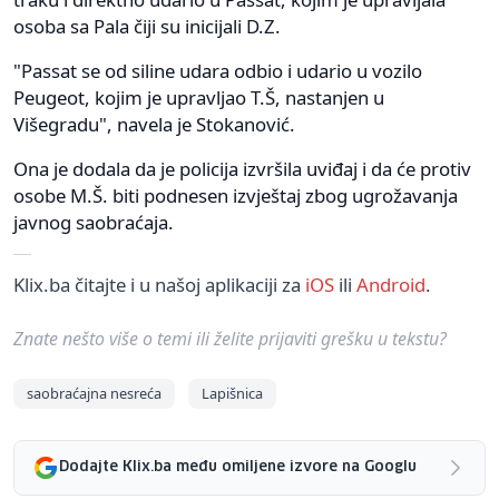
osoba sa Pala čiji su inicijali D.Z.
"Passat se od siline udara odbio i udario u vozilo
Peugeot, kojim je upravljao T.Š, nastanjen u
Višegradu", navela je Stokanović.
Ona je dodala da je policija izvršila uviđaj i da će protiv
osobe M.Š. biti podnesen izvještaj zbog ugrožavanja
javnog saobraćaja.
Klix.ba čitajte i u našoj aplikaciji za
iOS
ili
Android
.
Znate nešto više o temi ili želite prijaviti grešku u tekstu?
saobraćajna nesreća
Lapišnica
Dodajte Klix.ba među omiljene izvore na Googlu