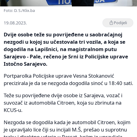
Foto: D. S./Klix.ba
19.08.2023.
Podijeli
Dvije osobe teže su povrijeđene u saobraćajnoj
nezgodi u kojoj su učestovala tri vozila, a koja se
dogodila na Lapišnici, na magistralnom putu
Sarajevo - Pale, rečeno je Srni iz Policijske uprave
Istočno Sarajevo.
Portparolka Policijske uprave Vesna Stokanović
precizirala je da se nezgoda dogodila sinoć u 18:40 sati.
Teže su povrijeđene dvije osobe iz Sarajeva, vozač i
suvozač iz automobila Citroen, koja su zbrinuta na
KCUS-u.
Nezgoda se dogodila kada je automobil Citroen, kojim
je upravljalo lice čiji su incijali M.Š, prešao u suprotnu
traku i direktno udario u Passat, kojim je upravljala