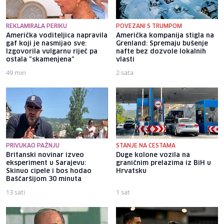
REKLAMIRALA PERIKU
POVEZANI S TRUMPOM
Američka voditeljica napravila
Američka kompanija stigla na
gaf koji je nasmijao sve:
Grenland: Spremaju bušenje
Izgovorila vulgarnu riječ pa
nafte bez dozvole lokalnih
ostala "skamenjena"
vlasti
49 min
2 sata
PRIVUKAO PAŽNJU
STANJE NA CESTAMA
Britanski novinar izveo
Duge kolone vozila na
eksperiment u Sarajevu:
graničnim prelazima iz BiH u
Skinuo cipele i bos hodao
Hrvatsku
Baščaršijom 30 minuta
13 sati
1 sat