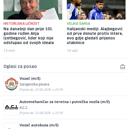
HISTORIJSKA LIČNOST
VELIKA ŠANSA
Na današnji dan prije 101.
Italijanski mediji: Alajbegović
godine rođen Alija
od prve minute protiv Intera,
Izetbegović, lider koji nije
evo gdje gledati prijenos
odstupao od svojih ideala
utakmice
13 min
14 sati
Oglasi za posao
Vozač (m/ž)
Sarajevska pivara
Prijava do: 23.08.2026. u 23:59
Automehaničar za teretna i putnička vozila (m/ž)
A.C.I.
Prijava do: 23.08.2026. u 23:59
Vozač autobusa (m/ž)