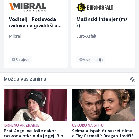
Voditelj - Poslovođa
Mašinski inženjer (m/
radova na gradilištu
ž)
(m/ž)
Mibral
Euro-Asfalt
Sarajevo
Više lokacija
Možda vas zanima
ISKRENO PRIZNANJE
USKORO NA SFF-U
Brat Angeline Jolie nakon
Selma Alispahić ususret filmu
razvoda otkrio da je gej: Bio
o "Ay Carmeli": Dragan Jovičić