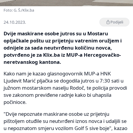
Foto: G. Š./Klix.ba
24.10.2023.
Podijeli
Dvije maskirane osobe jutros su u Mostaru
opljačkale poštu uz prijetnju vatrenim oružjem i
odnijele za sada neutvrđenu količinu novca,
potvrđeno je za Klix.ba iz MUP-a Hercegovačko-
neretvanskog kantona.
Kako nam je kazao glasnogovornik MUP-a HNK
Ljudevit Marić pljačka se dogodila jutros u 7:30 sati u
južnom mostarskom naselju Rodoč, te policija provodi
sve zakonom previđene radnje kako bi uhapsila
počinioce.
"Dvije nepoznate maskirane osobe uz prijetnju
pištoljem otuđile su neutvrđeni iznos novca i udaljili se
u nepoznatom smjeru vozilom Golf 5 sive boje", kazao