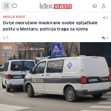
0
NASELJE RODOČ
Dvije naoružane maskirane osobe opljačkale
poštu u Mostaru, policija traga za njima
G. Š.
3