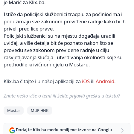
je Marić za Klix.ba.
Ističe da policijski službenici tragaju za počiniocima i
poduzimaju sve zakonom previđene radnje kako bi ih
priveli pred lice prave.
Policijski službenici su na mjestu događaja uradili
uviđaj, a više detalja bit će poznato nakon što se
provedu sve zakonom previđene radnje u cilju
rasvjetljavanja slučaja i utvrđivanja okolnosti koje su
prethodile krivičnom djelu u Mostaru.
Klix.ba čitajte i u našoj aplikaciji za
iOS
ili
Android
.
Znate nešto više o temi ili želite prijaviti grešku u tekstu?
Mostar
MUP HNK
Dodajte Klix.ba među omiljene izvore na Googlu