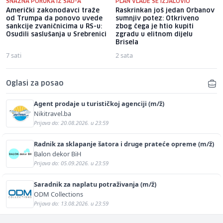
SNAŽNA PORUKA IZ SAD-A
PLAN VLADE SE IZJALOVIO
Američki zakonodavci traže
Raskrinkan još jedan Orbanov
od Trumpa da ponovo uvede
sumnjiv potez: Otkriveno
sankcije zvaničnicima u RS-u:
zbog čega je htio kupiti
Osudili saslušanja u Srebrenici
zgradu u elitnom dijelu
Brisela
7 sati
2 sata
Oglasi za posao
Agent prodaje u turističkoj agenciji (m/ž)
Nikitravel.ba
Prijava do: 20.08.2026. u 23:59
Radnik za sklapanje šatora i druge prateće opreme (m/ž)
Balon dekor BiH
Prijava do: 05.09.2026. u 23:59
Saradnik za naplatu potraživanja (m/ž)
ODM Collections
Prijava do: 13.08.2026. u 23:59