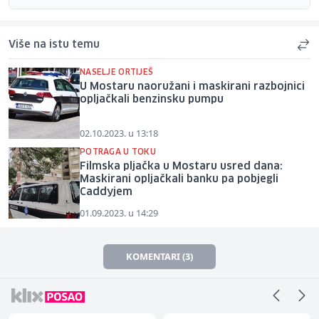
Više na istu temu
NASELJE ORTIJEŠ
U Mostaru naoružani i maskirani razbojnici
opljačkali benzinsku pumpu
02.10.2023. u 13:18
POTRAGA U TOKU
Filmska pljačka u Mostaru usred dana:
Maskirani opljačkali banku pa pobjegli
Caddyjem
01.09.2023. u 14:29
KOMENTARI (3)