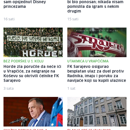
sam opsjednut Disney
bi bio ponosan; nikada nisam
princezama
pomislila da igram s nekim
drugim
16 sati
15 sati
BEZ PODRŠKE U 1. KOLU
UTAKMICA U VRAPČIĆIMA
Horde zla poručile da neće ići
FK Sarajevo osigurao
u Vrapčiće, za neigranje na
besplatan ulaz za duel protiv
Koševu su okrivili čelnike FK
Radnika, imaju i poruku za
Sarajevo
navijače koji su kupili ulaznice
3 sata
1 sat