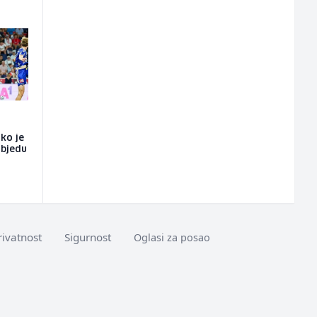
ako je
objedu
rivatnost
Sigurnost
Oglasi za posao