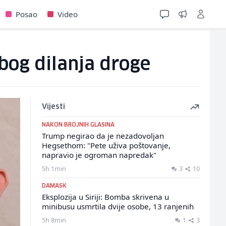
Posao
Video
bog dilanja droge
Vijesti
NAKON BROJNIH GLASINA
Trump negirao da je nezadovoljan
Hegsethom: "Pete uživa poštovanje,
napravio je ogroman napredak"
5h 1min
3
10
DAMASK
Eksplozija u Siriji: Bomba skrivena u
minibusu usmrtila dvije osobe, 13 ranjenih
5h 8min
1
3