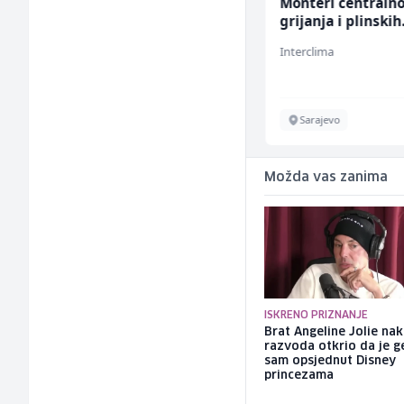
Skladišni radnik (m/ž)
Monteri centraln
grijanja i plinskih
instalacija (m)
Lidl BH
Interclima
Lepenica
Sarajevo
Možda vas zanima
ISKRENO PRIZNANJE
Brat Angeline Jolie na
razvoda otkrio da je ge
sam opsjednut Disney
princezama