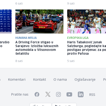
6 sati
9 sati
HUMANA MISIJA
EVROPSKA LIGA
srušio
A Driving Force stigao u
Haris Tabaković junak
eo
Sarajevo: Izložba luksuznih
Salzburga, pogledajte k
automobila u Vilsonovom
postigao prvijenac za p
šetalištu
protiv Pafosa
8 sati
5 sati
m
Komentari
Kontakt
O nama
Oglašavanje
P
Facebook
YouTube
LinkedIn
Twitter
Instagram
RSS
Pratite nas