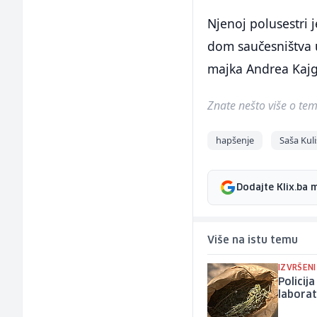
Njenoj polusestri 
dom saučesništva u
majka Andrea Kajga
Znate nešto više o temi 
hapšenje
Saša Kuli
Dodajte Klix.ba 
Više na istu temu
IZVRŠENI
Policij
laborat