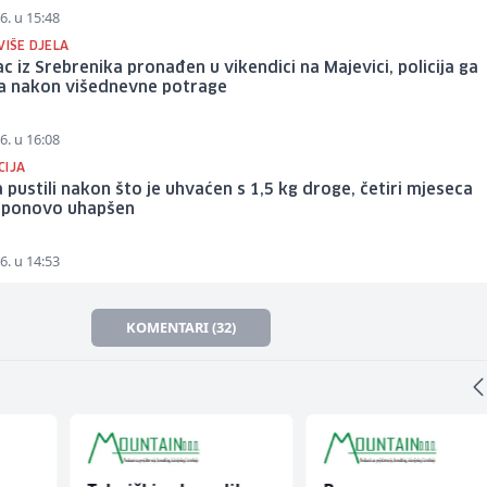
6. u 15:48
VIŠE DJELA
c iz Srebrenika pronađen u vikendici na Majevici, policija ga
la nakon višednevne potrage
6. u 16:08
CIJA
 pustili nakon što je uhvaćen s 1,5 kg droge, četiri mjeseca
e ponovo uhapšen
6. u 14:53
KOMENTARI (32)