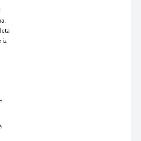
i
ma.
leta
 iz
m
a