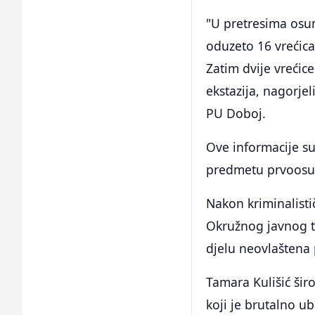
"U pretresima osum
oduzeto 16 vrećic
Zatim dvije vrećic
ekstazija, nagorjel
PU Doboj.
Ove informacije s
predmetu prvoosu
Nakon kriminalisti
Okružnog javnog t
djelu neovlaštena
Tamara Kulišić širo
koji je brutalno u