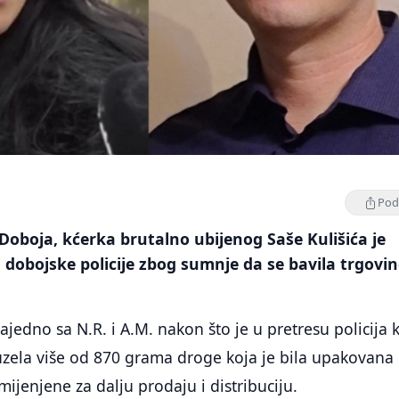
Podi
 Doboja, kćerka brutalno ubijenog Saše Kulišića je
 dobojske policije zbog sumnje da se bavila trgov
jedno sa N.R. i A.M. nakon što je u pretresu policija 
uzela više od 870 grama droge koja je bila upakovana
ijenjene za dalju prodaju i distribuciju.