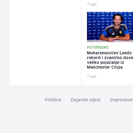
7 sati
POTVRĐENO
Muharemovićev Leeds 
rekord i zvanično dov
veliko pojačanje iz
Manchester Cityja
7 sati
Dojavite vijest
Impressu
Početna