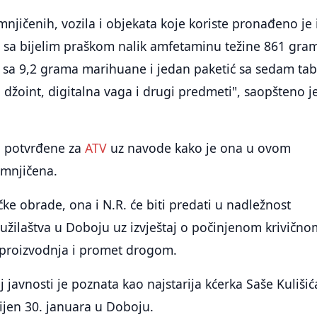
njičenih, vozila i objekata koje koriste pronađeno je 
a sa bijelim praškom nalik amfetaminu težine 861 gra
e sa 9,2 grama marihuane i jedan paketić sa sedam tab
i džoint, digitalna vaga i drugi predmeti", saopšteno je
u potvrđene za
ATV
uz navode kako je ona u ovom
mnjičena.
čke obrade, ona i N.R. će biti predati u nadležnost
užilaštva u Doboju uz izvještaj o počinjenom krivično
 proizvodnja i promet drogom.
j javnosti je poznata kao najstarija kćerka Saše Kulišić
bijen 30. januara u Doboju.