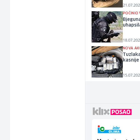
21.07.202
POČINIO 
Bjeguna
uhapsi
18.07.202
NOVA AK
Tuzlaka
kasnij
15.07.202