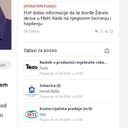
OPERATIVNI PODACI
FUP dobio informacije da se Đorđe Ždrale
skriva u FBiH: Rade na njegovom lociranju i
hapšenju
5h 50min
21
52
Oglasi za posao
Radnik u prodavnici mješovite robe
jeli
(m/ž)
Todo
Prijava do: 23.08.2026. u 23:59
inom
Sobarica (ž)
Hoteli Ilidža
Prijava do: 05.09.2026. u 23:59
kod
Komercijalista prodaje (m/ž)
 u
Seti
Prijava do: 03.09.2026. u 23:59