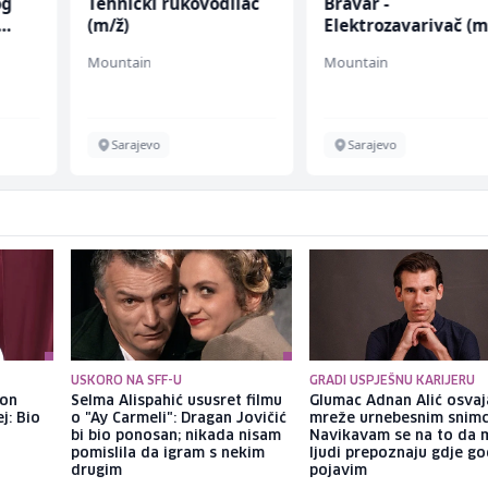
og
Tehnički rukovodilac
Bravar -
(m/ž)
Elektrozavarivač (m
Mountain
Mountain
Sarajevo
Sarajevo
USKORO NA SFF-U
GRADI USPJEŠNU KARIJERU
kon
Selma Alispahić ususret filmu
Glumac Adnan Alić osvaj
j: Bio
o "Ay Carmeli": Dragan Jovičić
mreže urnebesnim snimc
bi bio ponosan; nikada nisam
Navikavam se na to da 
pomislila da igram s nekim
ljudi prepoznaju gdje go
drugim
pojavim