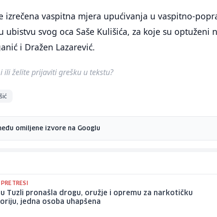
je izrečena vaspitna mjera upućivanja u vaspitno-popr
 ubistvu svog oca Saše Kulišića, za koje su optuženi 
nić i Dražen Lazarević.
ili želite prijaviti grešku u tekstu?
šić
među omiljene izvore na Googlu
 PRETRESI
a u Tuzli pronašla drogu, oružje i opremu za narkotičku
oriju, jedna osoba uhapšena