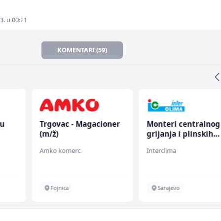
3. u 00:21
KOMENTARI (59)
nu
Trgovac - Magacioner
Monteri centralnog
(m/ž)
grijanja i plinskih
instalacija (m)
Amko komerc
Interclima
Fojnica
Sarajevo