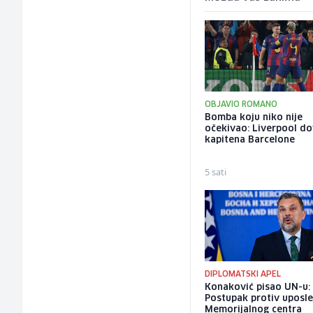
OBJAVIO ROMANO
Bomba koju niko nije
očekivao: Liverpool d
kapitena Barcelone
5 sati
DIPLOMATSKI APEL
Konaković pisao UN-u:
Postupak protiv uposl
Memorijalnog centra