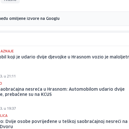
među omiljene izvore na Googlu
 SAZNAJE
il koji je udario dvije djevojke u Hrasnom vozio je maloljet
3. u 21:11
O
saobraćajna nesreća u Hrasnom: Automobilom udario dvije
ke, prebačene su na KCUS
3. u 19:37
LICA
o: Dvije osobe povrijeđene u teškoj saobraćajnoj nesreći na
 Dvoru