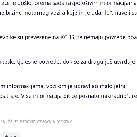
reće je došlo, prema sada raspoloživim informacijama
 brzine motornog vozila koje ih je udarilo", naveli su
jevojke su prevezene na KCUS, te nemaju povrede op
 teške tjelesne povrede, dok se za drugu još utvrđuje
m informacijama, vozilom je upravljao maloljetni
oš traje. Više informacija bit će poznato naknadno", re
ili želite prijaviti grešku u tekstu?
Hrasno