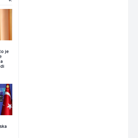
to je
e
da
udi
ska