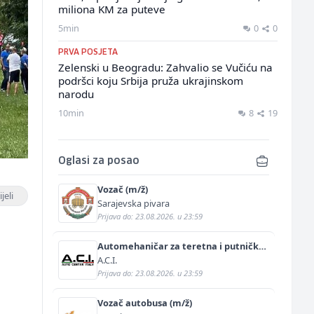
miliona KM za puteve
5min
0
0
PRVA POSJETA
Zelenski u Beogradu: Zahvalio se Vučiću na
podršci koju Srbija pruža ukrajinskom
narodu
10min
8
19
Oglasi za posao
Vozač (m/ž)
jeli
Sarajevska pivara
Prijava do: 23.08.2026. u 23:59
e
Automehaničar za teretna i putnička
vozila (m/ž)
A.C.I.
Prijava do: 23.08.2026. u 23:59
Vozač autobusa (m/ž)