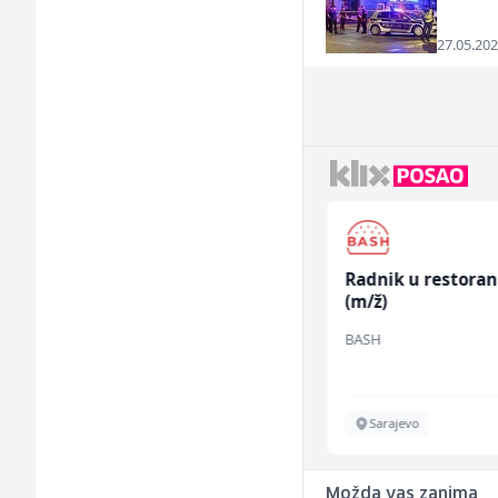
27.05.202
Prodajni savjetnik (m/
Radnik u restora
ž)
(m/ž)
Tehnolix
BASH
Sarajevo
Sarajevo
Možda vas zanima