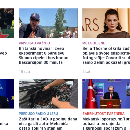
PRIVUKAO PAŽNJU
META UCJENE
Britanski novinar izveo
Bella Thorne otkrila zaš
oveo
eksperiment u Sarajevu:
objavila svoje eksplicitn
Skinuo cipele i bos hodao
fotografije: Govorili su 
Baščaršijom 30 minuta
samo želim pokazati gr
16 sati
5 sati
PREDUGO RADIO U LERU
ZABRINUTOST PARTNERA
Zaštitari u SAD-u godinu dana
Mekanski sporazum: Tur
enika
nisu gasili auto: Mehaničar
odbacila tvrdnje da
ostao šokiran stanjem
sigurnosni sporazum s