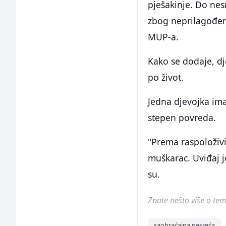
pješakinje. Do nes
zbog neprilagođene
MUP-a.
Kako se dodaje, d
po život.
Jedna djevojka ima
stepen povreda.
"Prema raspoloživi
muškarac. Uviđaj j
su.
Znate nešto više o temi 
saobraćajna nesreća