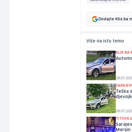
Dodajte Klix.ba 
Više na istu temu
KLIX.BA
Automob
28.07.202
SARAJEV
Teška 
djevoj
28.07.202
TITOVA U
Sarajev
Marijin