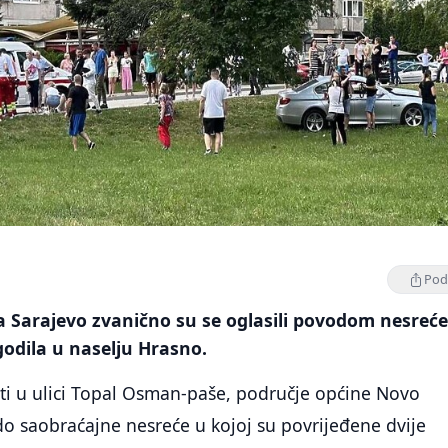
Podi
 Sarajevo zvanično su se oglasili povodom nesreć
odila u naselju Hrasno.
ti u ulici Topal Osman-paše, područje općine Novo
do saobraćajne nesreće u kojoj su povrijeđene dvije