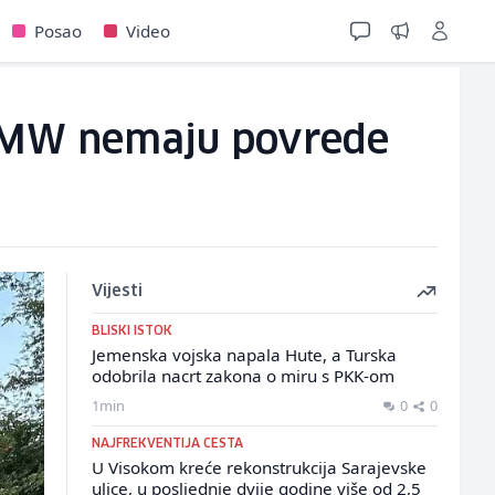
Posao
Video
 BMW nemaju povrede
Vijesti
BLISKI ISTOK
Jemenska vojska napala Hute, a Turska
odobrila nacrt zakona o miru s PKK-om
1min
0
0
NAJFREKVENTIJA CESTA
U Visokom kreće rekonstrukcija Sarajevske
ulice, u posljednje dvije godine više od 2,5