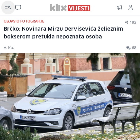
193
OBJAVIO FOTOGRAFIJE
Brčko: Novinara Mirzu Derviševića željeznim
bokserom pretukla nepoznata osoba
A. Ku.
68