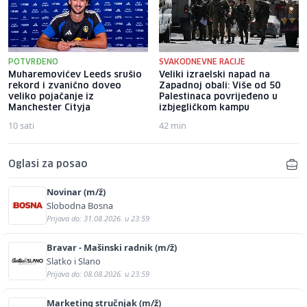
POTVRĐENO
SVAKODNEVNE RACIJE
Muharemovićev Leeds srušio
Veliki izraelski napad na
rekord i zvanično doveo
Zapadnoj obali: Više od 50
veliko pojačanje iz
Palestinaca povrijeđeno u
Manchester Cityja
izbjegličkom kampu
10 sati
42 min
Oglasi za posao
Novinar (m/ž)
Slobodna Bosna
Prijava do: 31.08.2026. u 23:59
Bravar - Mašinski radnik (m/ž)
Slatko i Slano
Prijava do: 08.08.2026. u 23:59
Marketing stručnjak (m/ž)