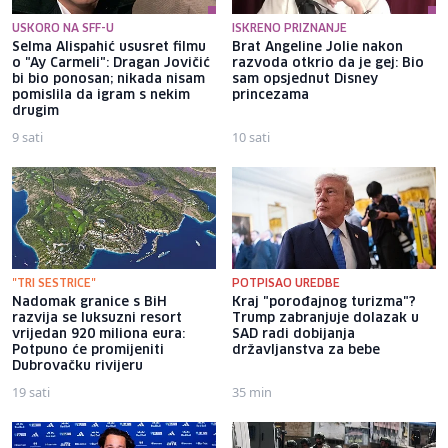
USKORO NA SFF-U
ISKRENO PRIZNANJE
Selma Alispahić ususret filmu
Brat Angeline Jolie nakon
o "Ay Carmeli": Dragan Jovičić
razvoda otkrio da je gej: Bio
bi bio ponosan; nikada nisam
sam opsjednut Disney
pomislila da igram s nekim
princezama
drugim
9 sati
10 sati
"TRI SESTRICE"
POTPISAO UREDBE
Nadomak granice s BiH
Kraj "porođajnog turizma"?
razvija se luksuzni resort
Trump zabranjuje dolazak u
vrijedan 920 miliona eura:
SAD radi dobijanja
Potpuno će promijeniti
državljanstva za bebe
Dubrovačku rivijeru
19 sati
35 min