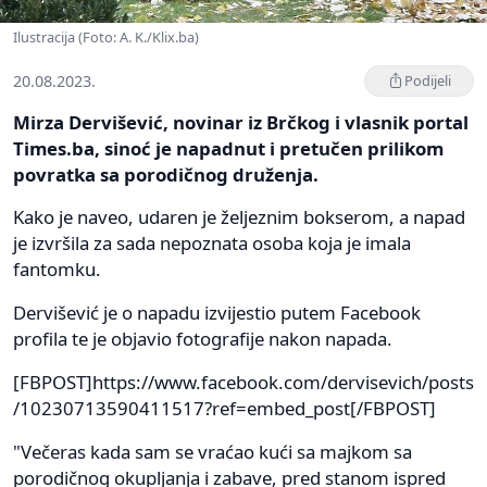
Ilustracija (Foto: A. K./Klix.ba)
20.08.2023.
Podijeli
Mirza Dervišević, novinar iz Brčkog i vlasnik portal
Times.ba, sinoć je napadnut i pretučen prilikom
povratka sa porodičnog druženja.
Kako je naveo, udaren je željeznim bokserom, a napad
je izvršila za sada nepoznata osoba koja je imala
fantomku.
Dervišević je o napadu izvijestio putem Facebook
profila te je objavio fotografije nakon napada.
[FBPOST]https://www.facebook.com/dervisevich/posts
/10230713590411517?ref=embed_post[/FBPOST]
"Večeras kada sam se vraćao kući sa majkom sa
porodičnog okupljanja i zabave, pred stanom ispred