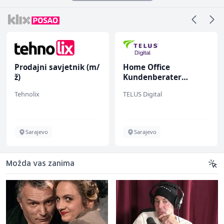
Prodajni savjetnik (m/
Home Office
ž)
Kundenberater
(m/w/d) für ein
Tehnolix
TELUS Digital
renommiertes
Schuhunternehmen
Sarajevo
Sarajevo
Možda vas zanima