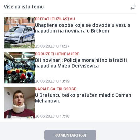
Više na istu temu
PREDATI TUŽILAŠTVU
Uhapšene osobe koje se dovode u vezu s
napadom na novinara u Brčkom
25.08.2023. u 16:37
PODUZETI HITNE MJERE
BH novinari: Policija mora hitno istražiti
napad na Mirzu Derviševića
20.08.2023. u 13:19
NAPALE GA TRI OSOBE
U Bratuncu teško pretučen mladić Osman
Mehanović
26.06.2023. u 17:18
KOMENTARI (68)