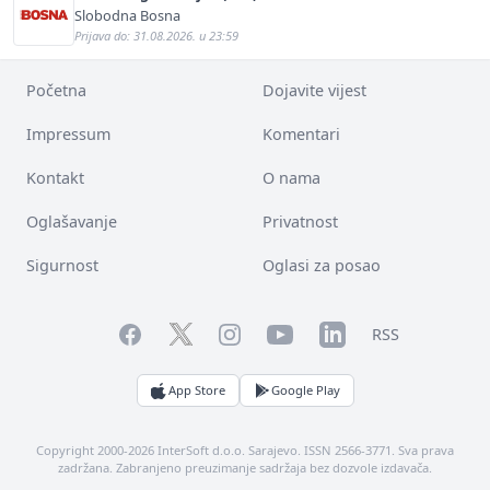
Slobodna Bosna
Prijava do: 31.08.2026. u 23:59
Početna
Dojavite vijest
Impressum
Komentari
Kontakt
O nama
Oglašavanje
Privatnost
Sigurnost
Oglasi za posao
Facebook
YouTube
LinkedIn
Twitter
Instagram
RSS
App Store
Google Play
Copyright 2000-2026 InterSoft d.o.o. Sarajevo. ISSN 2566-3771. Sva prava
zadržana. Zabranjeno preuzimanje sadržaja bez dozvole izdavača.