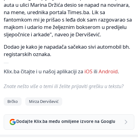
auta u ulici Marina Držića desio se napad na novinara,
na mene, urednika portala Times.ba. Lik sa
fantomkom mi je prišao s leđa dok sam razgovarao sa
majkom i udario me željeznim bokserom u predijelu
sljepočnice i arkade", naveo je Dervišević.
Dodao je kako je napadača sačekao sivi automobil bh.
registarskih oznaka.
Klix.ba čitajte i u našoj aplikaciji za
iOS
ili
Android
.
Znate nešto više o temi ili želite prijaviti grešku u tekstu?
Brčko
Mirza Dervišević
Dodajte Klix.ba među omiljene izvore na Googlu