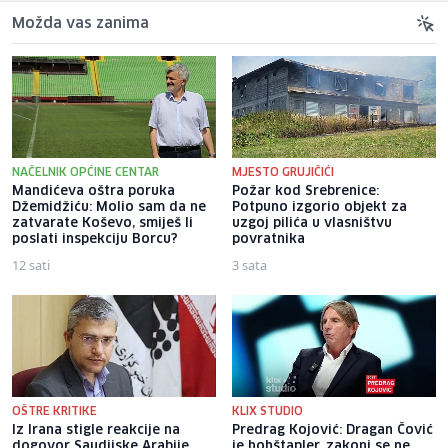
Možda vas zanima
NAČELNIK OPĆINE CENTAR
MJESTO GRUJIČIĆI
Mandićeva oštra poruka
Požar kod Srebrenice:
Džemidžiću: Molio sam da ne
Potpuno izgorio objekt za
zatvarate Koševo, smiješ li
uzgoj pilića u vlasništvu
poslati inspekciju Borcu?
povratnika
12 sati
3 sata
OŠTRE KRITIKE
KLIX STUDIO
Iz Irana stigle reakcije na
Predrag Kojović: Dragan Čović
dogovor Saudijske Arabije,
je hohštapler, zakoni se ne