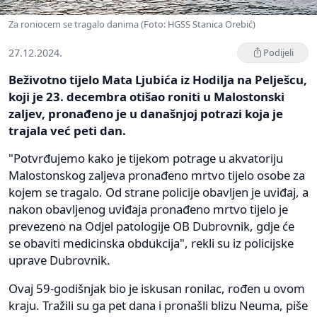
Za roniocem se tragalo danima (Foto: HGSS Stanica Orebić)
27.12.2024.
Podijeli
Beživotno tijelo Mata Ljubića iz Hodilja na Pelješcu,
koji je 23. decembra otišao roniti u Malostonski
zaljev, pronađeno je u današnjoj potrazi koja je
trajala već peti dan.
"Potvrđujemo kako je tijekom potrage u akvatoriju
Malostonskog zaljeva pronađeno mrtvo tijelo osobe za
kojem se tragalo. Od strane policije obavljen je uviđaj, a
nakon obavljenog uviđaja pronađeno mrtvo tijelo je
prevezeno na Odjel patologije OB Dubrovnik, gdje će
se obaviti medicinska obdukcija", rekli su iz policijske
uprave Dubrovnik.
Ovaj 59-godišnjak bio je iskusan ronilac, rođen u ovom
kraju. Tražili su ga pet dana i pronašli blizu Neuma, piše