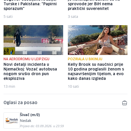
Turske i Pakistana: "Papirni
sprovode jer BiH nema
sporazum"
praktični suverenitet
5 sati
3 sata
NA AERODROMU U LEIPZIGU
POZIRALA U BIKINIJU
Novi detalji incidenta u
Kelly Brook su naučnici prije
Njemačkoj: Vozač autobusa
10 godina proglasili ženom s
nogom srušio dron pun
najsavršenijim tijelom, a evo
eksploziva
kako danas izgleda
13 min
10 sati
Oglasi za posao
Šivač (m/ž)
Nedak
Prijava do: 03.09.2026. u 23:59