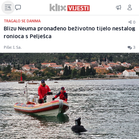
0
TRAGALO SE DANIMA
Blizu Neuma pronađeno beživotno tijelo nestalog
ronioca s Pelješca
Piše: I. Sa.
3