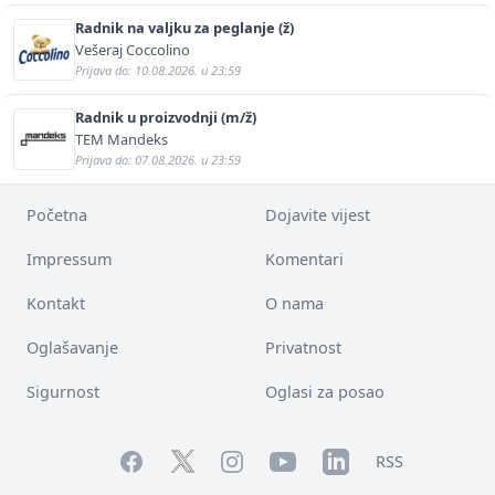
Radnik na valjku za peglanje (ž)
Vešeraj Coccolino
Prijava do: 10.08.2026. u 23:59
Radnik u proizvodnji (m/ž)
TEM Mandeks
Prijava do: 07.08.2026. u 23:59
Početna
Dojavite vijest
Impressum
Komentari
Kontakt
O nama
Oglašavanje
Privatnost
Sigurnost
Oglasi za posao
Facebook
YouTube
LinkedIn
Twitter
Instagram
RSS