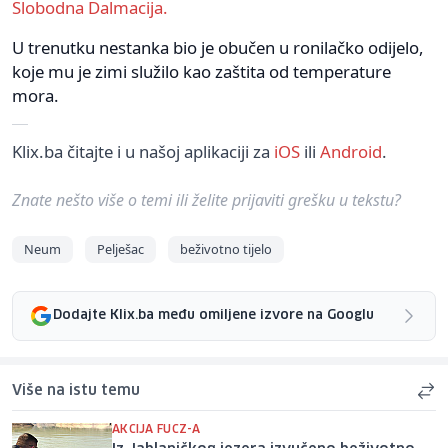
Slobodna Dalmacija.
U trenutku nestanka bio je obučen u ronilačko odijelo,
koje mu je zimi služilo kao zaštita od temperature
mora.
Klix.ba čitajte i u našoj aplikaciji za
iOS
ili
Android
.
Znate nešto više o temi ili želite prijaviti grešku u tekstu?
Neum
Pelješac
beživotno tijelo
Dodajte Klix.ba među omiljene izvore na Googlu
Više na istu temu
AKCIJA FUCZ-A