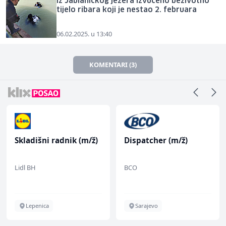
Iz Jablaničkog jezera izvučeno beživotno
tijelo ribara koji je nestao 2. februara
06.02.2025. u 13:40
KOMENTARI (3)
Skladišni radnik (m/ž)
Dispatcher (m/ž)
Lidl BH
BCO
Lepenica
Sarajevo