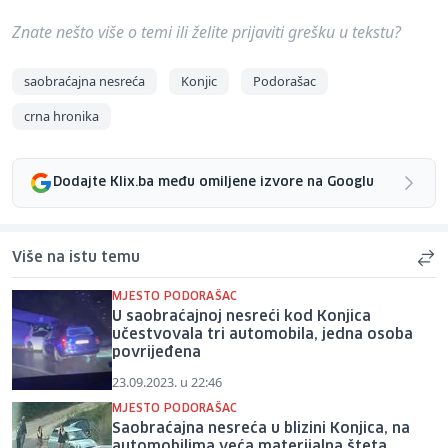
Znate nešto više o temi ili želite prijaviti grešku u tekstu?
saobraćajna nesreća
Konjic
Podorašac
crna hronika
Dodajte Klix.ba među omiljene izvore na Googlu
Više na istu temu
MJESTO PODORAŠAC
U saobraćajnoj nesreći kod Konjica
učestvovala tri automobila, jedna osoba
povrijeđena
23.09.2023. u 22:46
MJESTO PODORAŠAC
Saobraćajna nesreća u blizini Konjica, na
automobilima veća materijalna šteta