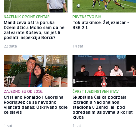
NAČELNIK OPĆINE CENTAR
PRVENSTVO BIH
Mandićeva oštra poruka
Tok utakmice: Željezničar -
Džemidžiću: Molio sam da ne
BSK 2:1
zatvarate Koševo, smiješ li
poslati inspekciju Borcu?
22 sata
14 sati
ZAJEDNO SU OD 2016.
ČVRST I JEDINSTVEN STAV
Cristiano Ronaldo i Georgina
Skupština Čelika podržala
Rodriguez će se navodno
izgradnju Nacionalnog
vjenčati danas: Otkriveno gdje
stadiona u Zenici, ali pod
će slaviti
određenim uslovima u korist
kluba
1 sat
1 sat