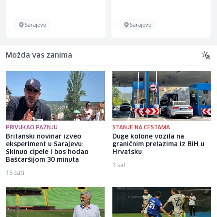
Sarajevo
Sarajevo
Možda vas zanima
PRIVUKAO PAŽNJU
STANJE NA CESTAMA
Britanski novinar izveo
Duge kolone vozila na
eksperiment u Sarajevu:
graničnim prelazima iz BiH u
Skinuo cipele i bos hodao
Hrvatsku
Baščaršijom 30 minuta
1 sat
13 sati