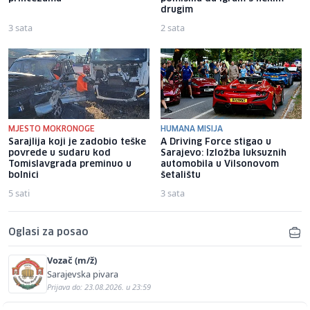
drugim
3 sata
2 sata
MJESTO MOKRONOGE
HUMANA MISIJA
Sarajlija koji je zadobio teške
A Driving Force stigao u
povrede u sudaru kod
Sarajevo: Izložba luksuznih
Tomislavgrada preminuo u
automobila u Vilsonovom
bolnici
šetalištu
5 sati
3 sata
Oglasi za posao
Vozač (m/ž)
Sarajevska pivara
Prijava do: 23.08.2026. u 23:59