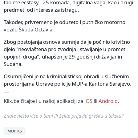
tablete ecstasy - 25 komada, digitalna vaga, kao i drugi
predmeti od interesa za istragu.
Također, privremeno je oduzeto i putničko motorno
vozilo Škoda Octavia.
Zbog postojanja osnova sumnje da je počinio krivično
djelo "neovlaštena proizvodnja i stavljanje u promet
opojnih droga", uhapšen je 29-godišnji državljanin
Sudana.
Osumnjičeni je na kriminalističkoj obradi u službenim
prostorijama Uprave policije MUP-a Kantona Sarajevo.
Klix.ba čitajte i u našoj aplikaciji za
iOS
ili
Android
.
Znate nešto više o temi ili želite prijaviti grešku u tekstu?
MUP KS