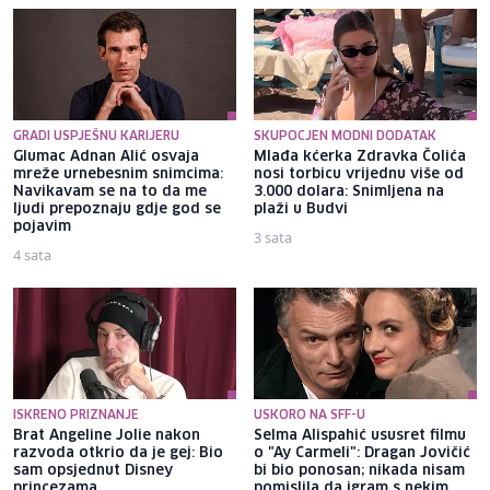
GRADI USPJEŠNU KARIJERU
SKUPOCJEN MODNI DODATAK
Glumac Adnan Alić osvaja
Mlađa kćerka Zdravka Čolića
mreže urnebesnim snimcima:
nosi torbicu vrijednu više od
Navikavam se na to da me
3.000 dolara: Snimljena na
ljudi prepoznaju gdje god se
plaži u Budvi
pojavim
3 sata
4 sata
ISKRENO PRIZNANJE
USKORO NA SFF-U
Brat Angeline Jolie nakon
Selma Alispahić ususret filmu
razvoda otkrio da je gej: Bio
o "Ay Carmeli": Dragan Jovičić
sam opsjednut Disney
bi bio ponosan; nikada nisam
princezama
pomislila da igram s nekim