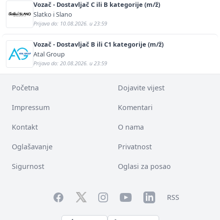
Vozač - Dostavljač C ili B kategorije (m/ž)
Slatko i Slano
Prijava do: 10.08.2026. u 23:59
Vozač - Dostavljač B ili C1 kategorije (m/ž)
Atal Group
Prijava do: 20.08.2026. u 23:59
Početna
Dojavite vijest
Impressum
Komentari
Kontakt
O nama
Oglašavanje
Privatnost
Sigurnost
Oglasi za posao
Facebook
YouTube
LinkedIn
Twitter
Instagram
RSS