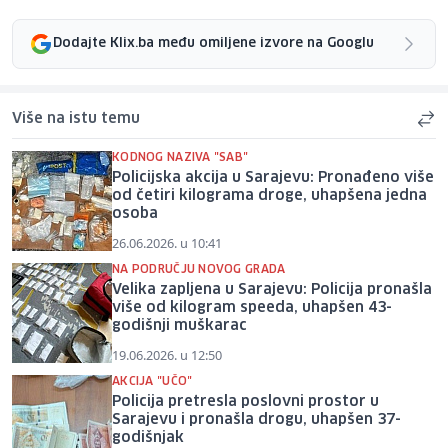
Dodajte Klix.ba među omiljene izvore na Googlu
Više na istu temu
KODNOG NAZIVA "SAB"
Policijska akcija u Sarajevu: Pronađeno više
od četiri kilograma droge, uhapšena jedna
osoba
26.06.2026. u 10:41
NA PODRUČJU NOVOG GRADA
Velika zapljena u Sarajevu: Policija pronašla
više od kilogram speeda, uhapšen 43-
godišnji muškarac
19.06.2026. u 12:50
AKCIJA "UČO"
Policija pretresla poslovni prostor u
Sarajevu i pronašla drogu, uhapšen 37-
godišnjak