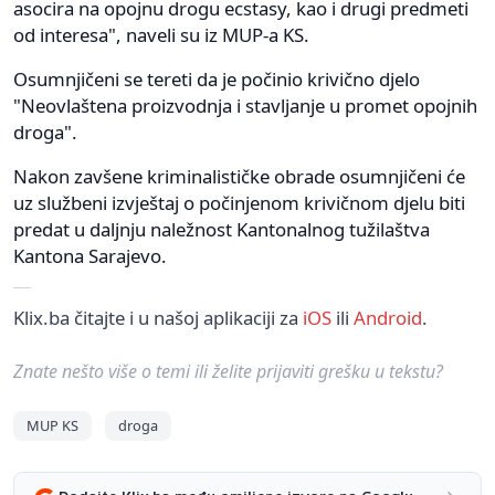
asocira na opojnu drogu ecstasy, kao i drugi predmeti
od interesa", naveli su iz MUP-a KS.
Osumnjičeni se tereti da je počinio krivično djelo
"Neovlaštena proizvodnja i stavljanje u promet opojnih
droga".
Nakon zavšene kriminalističke obrade osumnjičeni će
uz službeni izvještaj o počinjenom krivičnom djelu biti
predat u daljnju naležnost Kantonalnog tužilaštva
Kantona Sarajevo.
Klix.ba čitajte i u našoj aplikaciji za
iOS
ili
Android
.
Znate nešto više o temi ili želite prijaviti grešku u tekstu?
MUP KS
droga