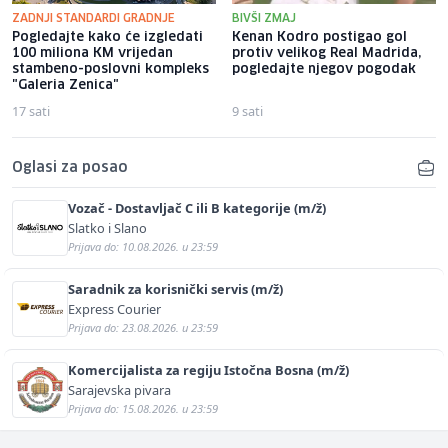
ZADNJI STANDARDI GRADNJE
BIVŠI ZMAJ
Pogledajte kako će izgledati
Kenan Kodro postigao gol
100 miliona KM vrijedan
protiv velikog Real Madrida,
stambeno-poslovni kompleks
pogledajte njegov pogodak
"Galeria Zenica"
17 sati
9 sati
Oglasi za posao
Vozač - Dostavljač C ili B kategorije (m/ž)
Slatko i Slano
Prijava do: 10.08.2026. u 23:59
Saradnik za korisnički servis (m/ž)
Express Courier
Prijava do: 23.08.2026. u 23:59
Komercijalista za regiju Istočna Bosna (m/ž)
Sarajevska pivara
Prijava do: 15.08.2026. u 23:59