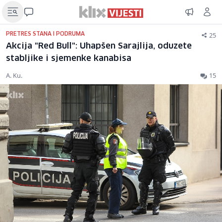
25
PRETRES STANA I PODRUMA
Akcija "Red Bull": Uhapšen Sarajlija, oduzete
stabljike i sjemenke kanabisa
A. Ku.
15