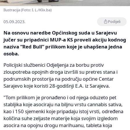
Ilustracija (Foto: I. L./Klix.ba)
05.09.2023.
Podijeli
Na osnovu naredbe Općinskog suda u Sarajevu
jučer su pripadnici MUP-a KS proveli akciju kodnog
naziva “Red Bull” prilikom koje je uhapšena jedna
osoba.
Policijski službenici Odjeljenja za borbu protiv
zloupotreba opojnih droga izvršili su pretres stana i
podrumskih prostorija na području općine Centar
Sarajevo koje koristi 28-godišnji E.A. iz Sarajeva.
"Tom prilikom je pronađeno i od njega oduzeto pet
stabljika koje asociraju na biljnu vrstu cannabis sativa,
kao i 150 sjemenki koje pripadaju istoj vrsti, određena
količina suhe zeljaste materije koja svojim izgledom
asocira na opojnu drogu marihuanu, tableta koja