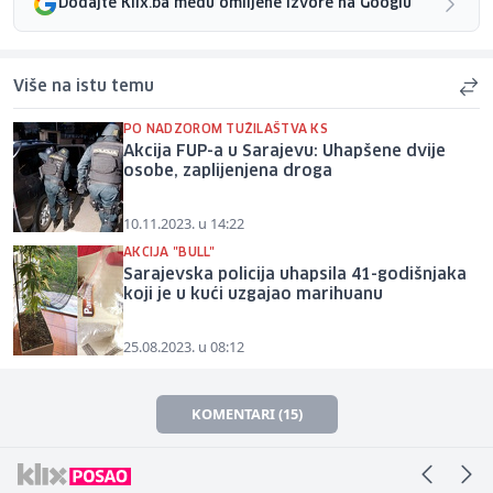
Dodajte Klix.ba među omiljene izvore na Googlu
Više na istu temu
PO NADZOROM TUŽILAŠTVA KS
Akcija FUP-a u Sarajevu: Uhapšene dvije
osobe, zaplijenjena droga
10.11.2023. u 14:22
AKCIJA "BULL"
Sarajevska policija uhapsila 41-godišnjaka
koji je u kući uzgajao marihuanu
25.08.2023. u 08:12
KOMENTARI (15)