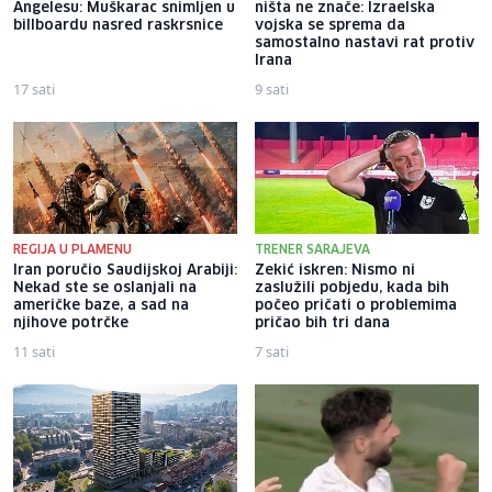
Angelesu: Muškarac snimljen u
ništa ne znače: Izraelska
billboardu nasred raskrsnice
vojska se sprema da
samostalno nastavi rat protiv
Irana
17 sati
9 sati
REGIJA U PLAMENU
TRENER SARAJEVA
Iran poručio Saudijskoj Arabiji:
Zekić iskren: Nismo ni
Nekad ste se oslanjali na
zaslužili pobjedu, kada bih
američke baze, a sad na
počeo pričati o problemima
njihove potrčke
pričao bih tri dana
11 sati
7 sati