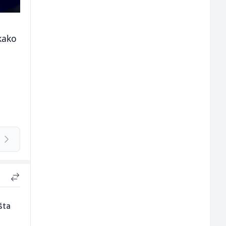
kako
šta