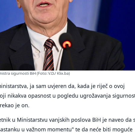
istra sigurnosti BiH (Foto: V.D./ Klix.ba)
inistarstva, ja sam uvjeren da, kada je riječ o ovoj
toji nikakva opasnost u pogledu ugrožavanja sigurnosti
 rekao je on.
jetnik u Ministarstvu vanjskih poslova BiH je naveo da 
sastanku u važnom momentu" te da neće biti moguće