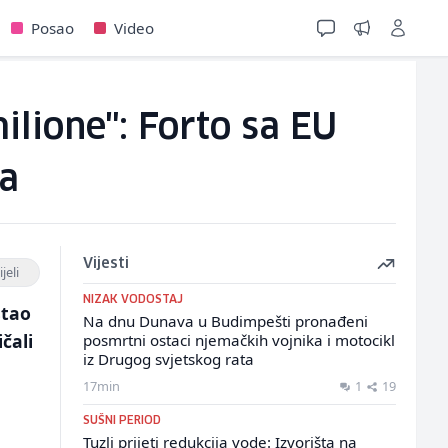
Posao
Video
ilione": Forto sa EU
a
Vijesti
jeli
NIZAK VODOSTAJ
stao
Na dnu Dunava u Budimpešti pronađeni
čali
posmrtni ostaci njemačkih vojnika i motocikl
iz Drugog svjetskog rata
17min
1
19
SUŠNI PERIOD
Tuzli prijeti redukcija vode: Izvorišta na