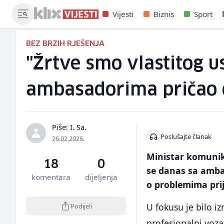
Vijesti
Biznis
Sport
BEZ BRZIH RJEŠENJA
"Žrtve smo vlastitog us
ambasadorima pričao 
Piše: I. Sa.
Poslušajte članak
26.02.2026.
Ministar komunik
18
0
se danas sa ambas
komentara
dijeljenja
o problemima prij
U fokusu je bilo iz
Podijeli
profesionalni vozač