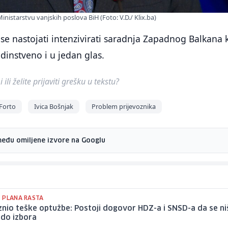
Ministarstvu vanjskih poslova BiH (Foto: V.D./ Klix.ba)
 se nastojati intenzivirati saradnja Zapadnog Balkana 
edinstveno i u jedan glas.
ili želite prijaviti grešku u tekstu?
 Forto
Ivica Bošnjak
Problem prijevoznika
među omiljene izvore na Googlu
 PLANA RASTA
znio teške optužbe: Postoji dogovor HDZ-a i SNSD-a da se ni
 do izbora