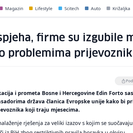
Magazin
Lifestyle
Scitech
Auto
Križaljka
pjeha, firme su izgubile m
o problemima prijevoznik
Podi
acija i prometa Bosne i Hercegovine Edin Forto sa
adorima država članica Evropske unije kako bi pri
evoznika koji traju mjesecima.
nalaženje rješenja za veliki izazov s kojim se suočavaju
i iz BiH zbog restriktivnih pravila boravka u okviru