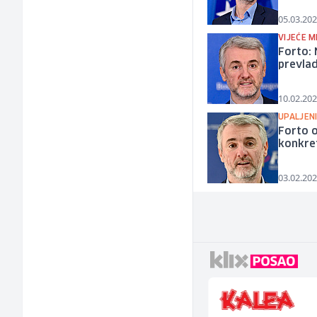
05.03.202
VIJEĆE M
Forto:
prevlad
10.02.202
UPALJENI
Forto o
konkret
03.02.202