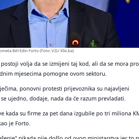
ometa BiH Edin Forto (Foto: V.D./ Klix.ba)
postoji volja da se izmijeni taj kod, ali da se mora pr
rednim mjesecima pomogne ovom sektoru.
ečima, ponovni protesti prijevoznika su najavljeni
 se ujedno, dodaje, nada da će razum prevladati.
e kada su firme za pet dana izgubile po tri miliona K
kao je Forto.
ešenje" nikada nije došlo od ovog ministarstva jer to 