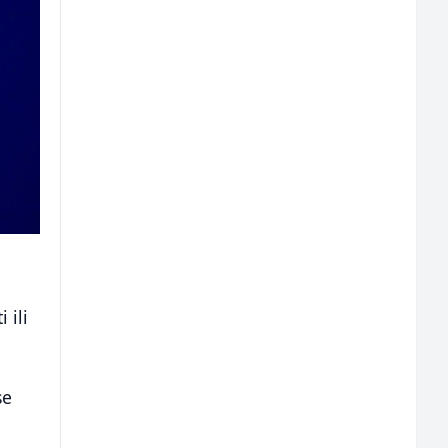
 ili
se