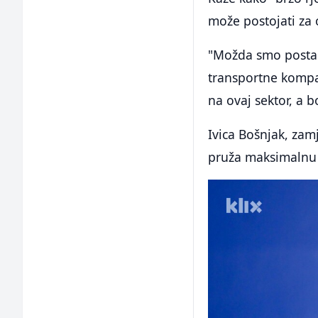
može postojati za o
"Možda smo postal
transportne kompa
na ovaj sektor, a b
Ivica Bošnjak, zamj
pruža maksimalnu