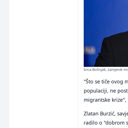
Ivica Bošnjak, zamjenik min
"Što se tiče ovog m
populaciji, ne pos
migrantske krize",
Zlatan Burzić, sav
radilo o "dobrom 