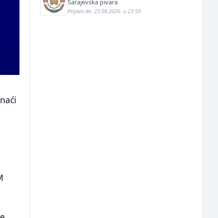
Sarajevska pivara
Prijava do: 23.08.2026. u 23:59
onaći
M
ne