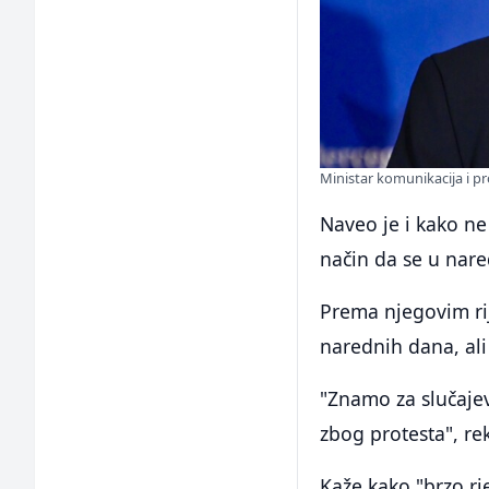
Ministar komunikacija i pr
Naveo je i kako ne 
način da se u na
Prema njegovim rij
narednih dana, ali
"Znamo za slučajev
zbog protesta", re
Kaže kako "brzo rj