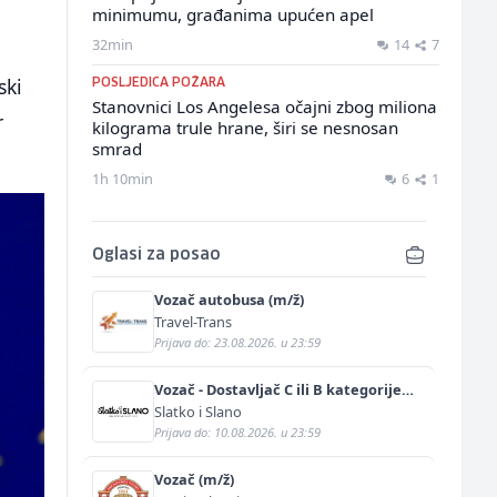
minimumu, građanima upućen apel
32min
14
7
ski
POSLJEDICA POŽARA
Stanovnici Los Angelesa očajni zbog miliona
r
kilograma trule hrane, širi se nesnosan
smrad
1h 10min
6
1
Oglasi za posao
Vozač autobusa (m/ž)
Travel-Trans
Prijava do: 23.08.2026. u 23:59
Vozač - Dostavljač C ili B kategorije
(m/ž)
Slatko i Slano
Prijava do: 10.08.2026. u 23:59
Vozač (m/ž)