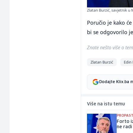
Zlatan Burzić, savjetnik u 
Poručio je kako će
bi se odgovorilo j
Znate nešto više o temi 
Zlatan Burzić
Edin
Dodajte Klix.ba 
Više na istu temu
PROPAST
Forto i
ne radi