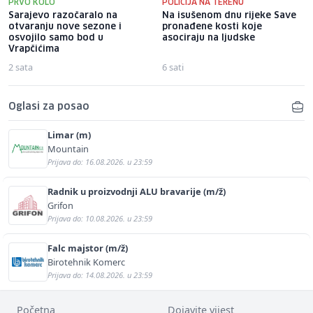
PRVO KOLO
POLICIJA NA TERENU
Sarajevo razočaralo na
Na isušenom dnu rijeke Save
otvaranju nove sezone i
pronađene kosti koje
osvojilo samo bod u
asociraju na ljudske
Vrapčićima
2 sata
6 sati
Oglasi za posao
Limar (m)
Mountain
Prijava do: 16.08.2026. u 23:59
Radnik u proizvodnji ALU bravarije (m/ž)
Grifon
Prijava do: 10.08.2026. u 23:59
Falc majstor (m/ž)
Birotehnik Komerc
Prijava do: 14.08.2026. u 23:59
Početna
Dojavite vijest