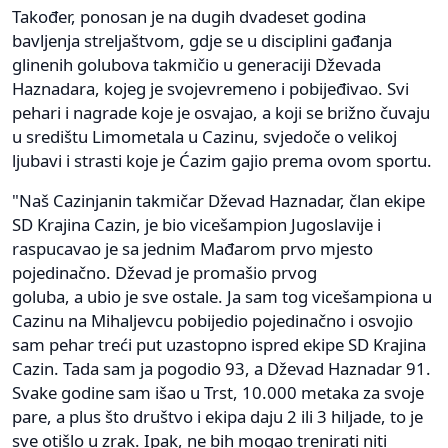
Također, ponosan je na dugih dvadeset godina
bavljenja streljaštvom, gdje se u disciplini gađanja
glinenih golubova takmičio u generaciji Dževada
Haznadara, kojeg je svojevremeno i pobijeđivao. Svi
pehari i nagrade koje je osvajao, a koji se brižno čuvaju
u središtu Limometala u Cazinu, svjedoče o velikoj
ljubavi i strasti koje je Ćazim gajio prema ovom sportu.
"Naš Cazinjanin takmičar Dževad Haznadar, član ekipe
SD Krajina Cazin, je bio vicešampion Jugoslavije i
raspucavao je sa jednim Mađarom prvo mjesto
pojedinačno. Dževad je promašio prvog
goluba, a ubio je sve ostale. Ja sam tog vicešampiona u
Cazinu na Mihaljevcu pobijedio pojedinačno i osvojio
sam pehar treći put uzastopno ispred ekipe SD Krajina
Cazin. Tada sam ja pogodio 93, a Dževad Haznadar 91.
Svake godine sam išao u Trst, 10.000 metaka za svoje
pare, a plus što društvo i ekipa daju 2 ili 3 hiljade, to je
sve otišlo u zrak. Ipak, ne bih mogao trenirati niti