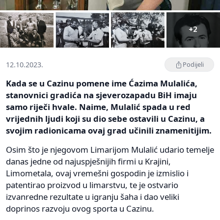
+2
12.10.2023.
Podijeli
Kada se u Cazinu pomene ime Ćazima Mulalića,
stanovnici gradića na sjeverozapadu BiH imaju
samo riječi hvale. Naime, Mulalić spada u red
vrijednih ljudi koji su dio sebe ostavili u Cazinu, a
svojim radionicama ovaj grad učinili znamenitijim.
Osim što je njegovom Limarijom Mulalić udario temelje
danas jedne od najuspješnijih firmi u Krajini,
Limometala, ovaj vremešni gospodin je izmislio i
patentirao proizvod u limarstvu, te je ostvario
izvanredne rezultate u igranju šaha i dao veliki
doprinos razvoju ovog sporta u Cazinu.