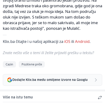
svojoj branši izmislio i patentirao jedan proizvod. Na
zgradi Medrese traka oko gromobrana, gdje god je ona
došla, taj vez za oluk je moja ideja. Na tom području
oluk nije izvijen. S teškom mukom sam došao do
obrasca prijave, jer se to malo sakrivalo, ali moje ime
kao istraživača postoji", ponosan je Mulalić.
Klix.ba čitajte i u našoj aplikaciji za
iOS
ili
Android
.
Znate nešto više o temi ili želite prijaviti grešku u tekstu?
Cazin
Pozitivne priče
Dodajte Klix.ba među omiljene izvore na Googlu
Više na istu temu