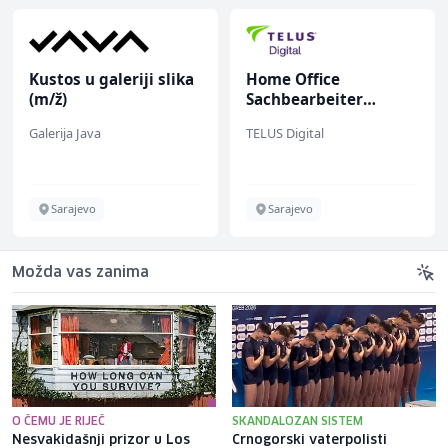
Kustos u galeriji slika
Home Office
(m/ž)
Sachbearbeiter
(m/w/d) für einen
Galerija Java
TELUS Digital
bekannten deutschen
Energieversorger
Sarajevo
Sarajevo
Možda vas zanima
O ČEMU JE RIJEČ
SKANDALOZAN SISTEM
Nesvakidašnji prizor u Los
Crnogorski vaterpolisti