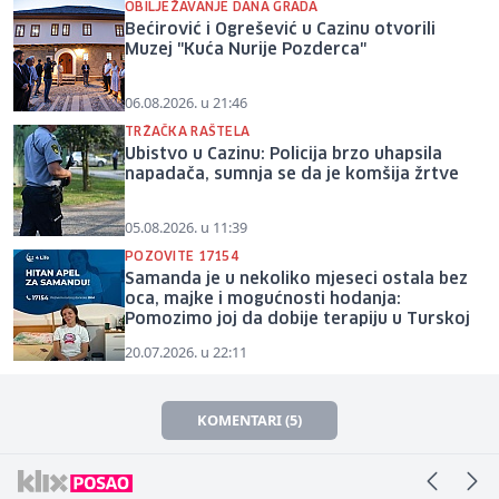
OBILJEŽAVANJE DANA GRADA
Bećirović i Ogrešević u Cazinu otvorili
Muzej "Kuća Nurije Pozderca"
06.08.2026. u 21:46
TRŽAČKA RAŠTELA
Ubistvo u Cazinu: Policija brzo uhapsila
napadača, sumnja se da je komšija žrtve
05.08.2026. u 11:39
POZOVITE 17154
Samanda je u nekoliko mjeseci ostala bez
oca, majke i mogućnosti hodanja:
Pomozimo joj da dobije terapiju u Turskoj
20.07.2026. u 22:11
KOMENTARI (5)