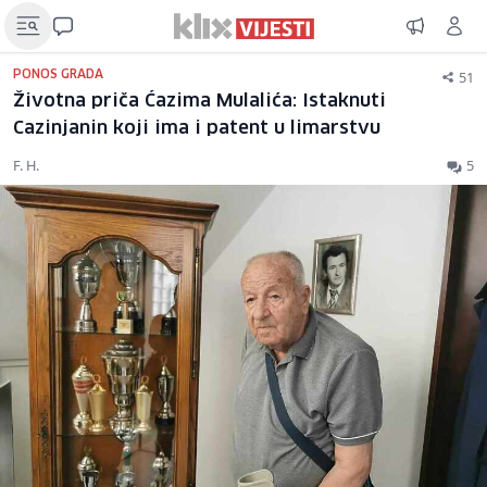
51
PONOS GRADA
Životna priča Ćazima Mulalića: Istaknuti
Cazinjanin koji ima i patent u limarstvu
F. H.
5