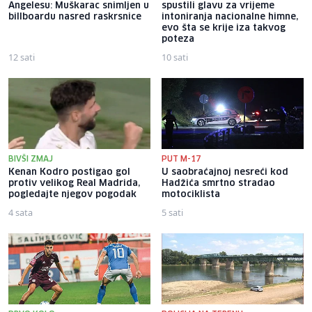
Angelesu: Muškarac snimljen u
spustili glavu za vrijeme
billboardu nasred raskrsnice
intoniranja nacionalne himne,
evo šta se krije iza takvog
poteza
12 sati
10 sati
BIVŠI ZMAJ
PUT M-17
Kenan Kodro postigao gol
U saobraćajnoj nesreći kod
protiv velikog Real Madrida,
Hadžića smrtno stradao
pogledajte njegov pogodak
motociklista
4 sata
5 sati