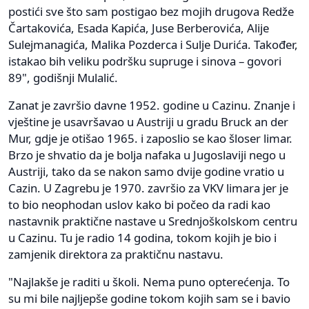
postići sve što sam postigao bez mojih drugova Redže
Čartakovića, Esada Kapića, Juse Berberovića, Alije
Sulejmanagića, Malika Pozderca i Sulje Durića. Također,
istakao bih veliku podršku supruge i sinova – govori
89", godišnji Mulalić.
Zanat je završio davne 1952. godine u Cazinu. Znanje i
vještine je usavršavao u Austriji u gradu Bruck an der
Mur, gdje je otišao 1965. i zaposlio se kao šloser limar.
Brzo je shvatio da je bolja nafaka u Jugoslaviji nego u
Austriji, tako da se nakon samo dvije godine vratio u
Cazin. U Zagrebu je 1970. završio za VKV limara jer je
to bio neophodan uslov kako bi počeo da radi kao
nastavnik praktične nastave u Srednjoškolskom centru
u Cazinu. Tu je radio 14 godina, tokom kojih je bio i
zamjenik direktora za praktičnu nastavu.
"Najlakše je raditi u školi. Nema puno opterećenja. To
su mi bile najljepše godine tokom kojih sam se i bavio