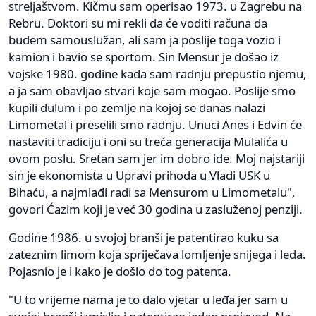
streljaštvom. Kičmu sam operisao 1973. u Zagrebu na
Rebru. Doktori su mi rekli da će voditi računa da
budem samouslužan, ali sam ja poslije toga vozio i
kamion i bavio se sportom. Sin Mensur je došao iz
vojske 1980. godine kada sam radnju prepustio njemu,
a ja sam obavljao stvari koje sam mogao. Poslije smo
kupili dulum i po zemlje na kojoj se danas nalazi
Limometal i preselili smo radnju. Unuci Anes i Edvin će
nastaviti tradiciju i oni su treća generacija Mulalića u
ovom poslu. Sretan sam jer im dobro ide. Moj najstariji
sin je ekonomista u Upravi prihoda u Vladi USK u
Bihaću, a najmlađi radi sa Mensurom u Limometalu",
govori Ćazim koji je već 30 godina u zasluženoj penziji.
Godine 1986. u svojoj branši je patentirao kuku sa
zateznim limom koja spriječava lomljenje snijega i leda.
Pojasnio je i kako je došlo do tog patenta.
"U to vrijeme nama je to dalo vjetar u leđa jer sam u