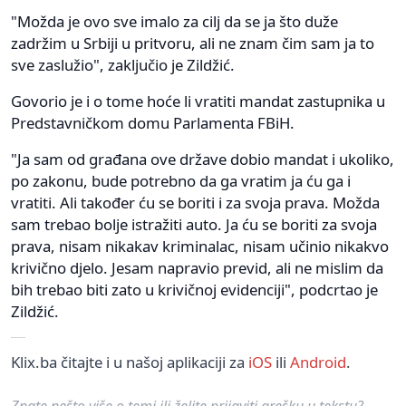
"Možda je ovo sve imalo za cilj da se ja što duže
zadržim u Srbiji u pritvoru, ali ne znam čim sam ja to
sve zaslužio", zaključio je Zildžić.
Govorio je i o tome hoće li vratiti mandat zastupnika u
Predstavničkom domu Parlamenta FBiH.
"Ja sam od građana ove države dobio mandat i ukoliko,
po zakonu, bude potrebno da ga vratim ja ću ga i
vratiti. Ali također ću se boriti i za svoja prava. Možda
sam trebao bolje istražiti auto. Ja ću se boriti za svoja
prava, nisam nikakav kriminalac, nisam učinio nikakvo
krivično djelo. Jesam napravio previd, ali ne mislim da
bih trebao biti zato u krivičnoj evidenciji", podcrtao je
Zildžić.
Klix.ba čitajte i u našoj aplikaciji za
iOS
ili
Android
.
Znate nešto više o temi ili želite prijaviti grešku u tekstu?