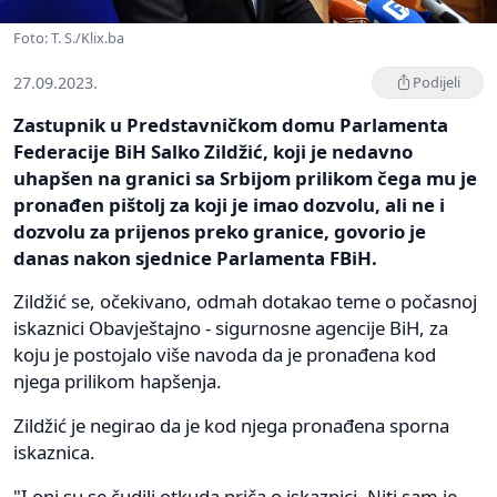
Foto: T. S./Klix.ba
27.09.2023.
Podijeli
Zastupnik u Predstavničkom domu Parlamenta
Federacije BiH Salko Zildžić, koji je nedavno
uhapšen na granici sa Srbijom prilikom čega mu je
pronađen pištolj za koji je imao dozvolu, ali ne i
dozvolu za prijenos preko granice, govorio je
danas nakon sjednice Parlamenta FBiH.
Zildžić se, očekivano, odmah dotakao teme o počasnoj
iskaznici Obavještajno - sigurnosne agencije BiH, za
koju je postojalo više navoda da je pronađena kod
njega prilikom hapšenja.
Zildžić je negirao da je kod njega pronađena sporna
iskaznica.
"I oni su se čudili otkuda priča o iskaznici. Niti sam je