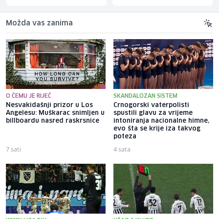
Možda vas zanima
O ČEMU JE RIJEČ
SKANDALOZAN SISTEM
Nesvakidašnji prizor u Los
Crnogorski vaterpolisti
Angelesu: Muškarac snimljen u
spustili glavu za vrijeme
billboardu nasred raskrsnice
intoniranja nacionalne himne,
evo šta se krije iza takvog
poteza
7 sati
4 sata