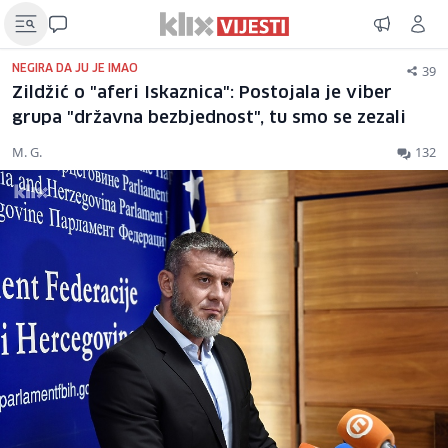
39
NEGIRA DA JU JE IMAO
Zildžić o "aferi Iskaznica": Postojala je viber
grupa "državna bezbjednost", tu smo se zezali
M. G.
132