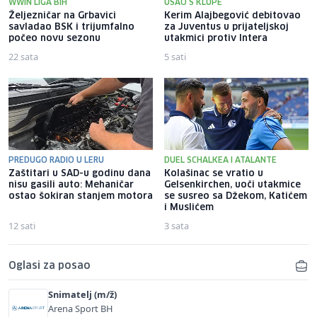
WWIN LIGA BIH
UŠAO S KLUPE
Željezničar na Grbavici
Kerim Alajbegović debitovao
savladao BSK i trijumfalno
za Juventus u prijateljskoj
počeo novu sezonu
utakmici protiv Intera
22 sata
5 sati
PREDUGO RADIO U LERU
DUEL SCHALKEA I ATALANTE
Zaštitari u SAD-u godinu dana
Kolašinac se vratio u
nisu gasili auto: Mehaničar
Gelsenkirchen, uoči utakmice
ostao šokiran stanjem motora
se susreo sa Džekom, Katićem
i Muslićem
12 sati
3 sata
Oglasi za posao
Snimatelj (m/ž)
Arena Sport BH