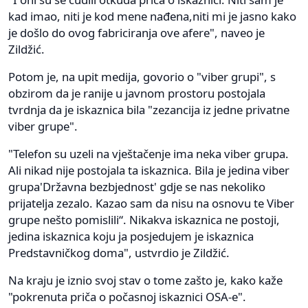
kad imao, niti je kod mene nađena,niti mi je jasno kako
je došlo do ovog fabriciranja ove afere", naveo je
Zildžić.
Potom je, na upit medija, govorio o "viber grupi", s
obzirom da je ranije u javnom prostoru postojala
tvrdnja da je iskaznica bila "zezancija iz jedne privatne
viber grupe".
"Telefon su uzeli na vještačenje ima neka viber grupa.
Ali nikad nije postojala ta iskaznica. Bila je jedina viber
grupa'Državna bezbjednost' gdje se nas nekoliko
prijatelja zezalo. Kazao sam da nisu na osnovu te Viber
grupe nešto pomislili“. Nikakva iskaznica ne postoji,
jedina iskaznica koju ja posjedujem je iskaznica
Predstavničkog doma", ustvrdio je Zildžić.
Na kraju je iznio svoj stav o tome zašto je, kako kaže
"pokrenuta priča o počasnoj iskaznici OSA-e".