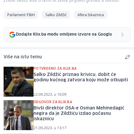
Parlament FBiH
Salko Zildžić
Afera Iskaznica
Dodajte Klix.ba među omiljene izvore na Googlu
Više na istu temu
POTVRĐENO ZA KLIX.BA
Salko Zildžić priznao krivicu, dobit će
godinu kućnog zatvora koju može otkupiti
22.09.2023. u 16:09
ODGOVOR ZA KLIX.BA
Bivši direktor OSA-e Osman Mehmedagić
negira da je Zildžiću izdao počasnu
iskaznicu
21.09.2023. u 13:17