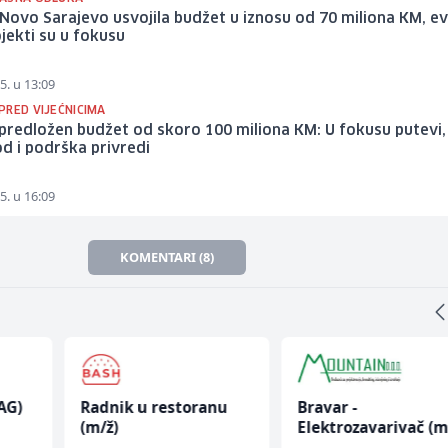
Novo Sarajevo usvojila budžet u iznosu od 70 miliona KM, e
ojekti su u fokusu
5. u 13:09
PRED VIJEĆNICIMA
 predložen budžet od skoro 100 miliona KM: U fokusu putevi,
d i podrška privredi
5. u 16:09
KOMENTARI (8)
AG)
Radnik u restoranu
Bravar -
(m/ž)
Elektrozavarivač (m