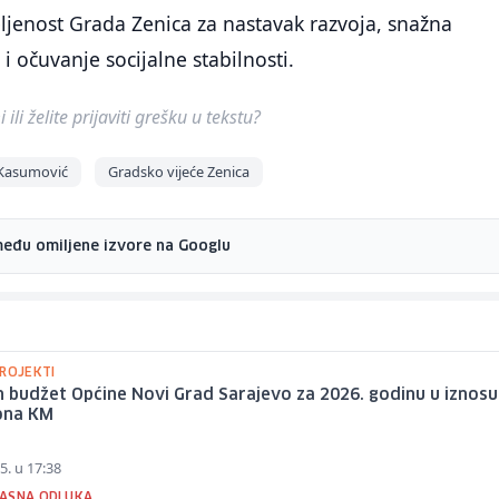
ljenost Grada Zenica za nastavak razvoja, snažna
i očuvanje socijalne stabilnosti.
ili želite prijaviti grešku u tekstu?
Kasumović
Gradsko vijeće Zenica
među omiljene izvore na Googlu
PROJEKTI
 budžet Općine Novi Grad Sarajevo za 2026. godinu u iznos
iona KM
5. u 17:38
ASNA ODLUKA