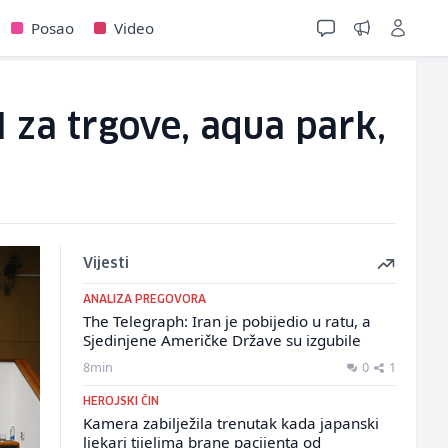
Posao
Video
 za trgove, aqua park,
Vijesti
ANALIZA PREGOVORA
The Telegraph: Iran je pobijedio u ratu, a
Sjedinjene Američke Države su izgubile
8min
0
1
HEROJSKI ČIN
Kamera zabilježila trenutak kada japanski
ljekari tijelima brane pacijenta od