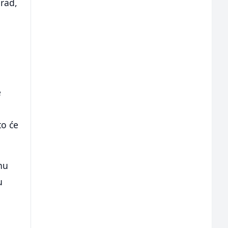
rad,
e
to će
nu
u