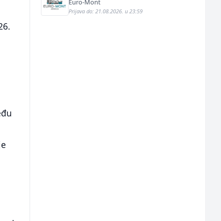
Euro-Mont
Prijava do: 21.08.2026. u 23:59
26.
a
eđu
je