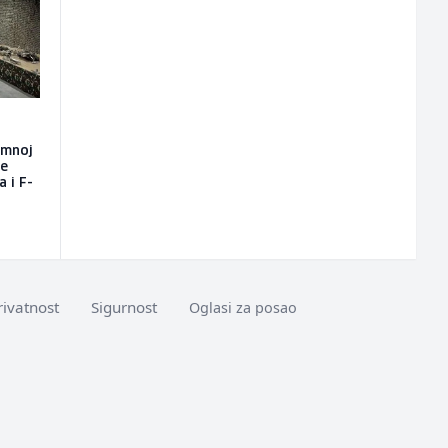
emnoj
će
a i F-
rivatnost
Sigurnost
Oglasi za posao