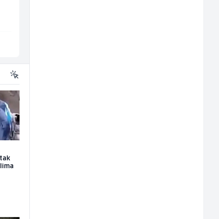
Slatko i Slano
P Trade
Više lokacija
Tuzla
utak
elima