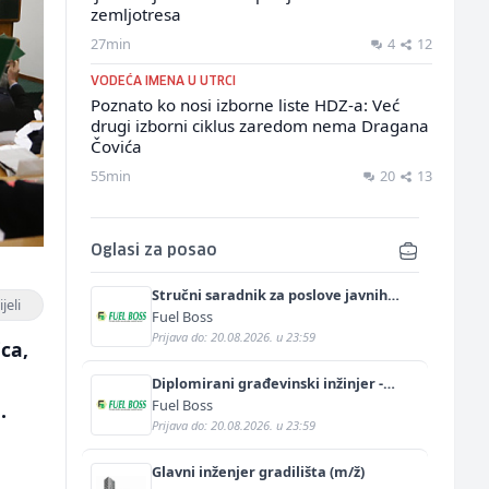
zemljotresa
27min
4
12
VODEĆA IMENA U UTRCI
Poznato ko nosi izborne liste HDZ-a: Već
drugi izborni ciklus zaredom nema Dragana
Čovića
55min
20
13
Oglasi za posao
Stručni saradnik za poslove javnih
jeli
nabavki (m/ž)
Fuel Boss
Prijava do: 20.08.2026. u 23:59
ica,
Diplomirani građevinski inžinjer -
hidrotehnički smjer (m/ž)
Fuel Boss
.
Prijava do: 20.08.2026. u 23:59
Glavni inženjer gradilišta (m/ž)