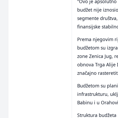
"Ovo je apsolutno
budžet nije iznosi
segmente društva, 
finansijske stabil
Prema njegovim ri
budžetom su izgra
zone Zenica Jug, r
obnova Trga Alije 
značajno rasteretit
Budžetom su plani
infrastrukturu, uk
Babinu i u Orahovi
Struktura budžeta 