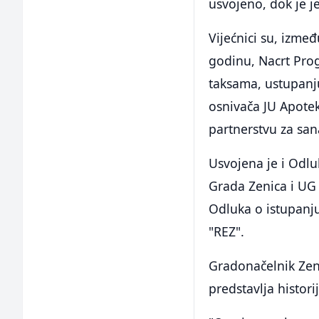
usvojeno, dok je 
Vijećnici su, izme
godinu, Nacrt Pro
taksama, ustupanju
osnivača JU Apotek
partnerstvu za san
Usvojena je i Odl
Grada Zenica i UG
Odluka o istupanju
"REZ".
Gradonačelnik Zen
predstavlja historij