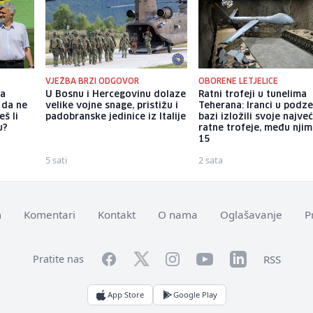
VJEŽBA BRZI ODGOVOR
OBORENE LETJELICE
ka
U Bosnu i Hercegovinu dolaze
Ratni trofeji u tunelima
 da ne
velike vojne snage, pristižu i
Teherana: Iranci u podz
š li
padobranske jedinice iz Italije
bazi izložili svoje najve
u?
ratne trofeje, među njim
15
5 sati
2 sata
m
Komentari
Kontakt
O nama
Oglašavanje
P
Facebook
YouTube
LinkedIn
Twitter
Instagram
RSS
Pratite nas
App Store
Google Play