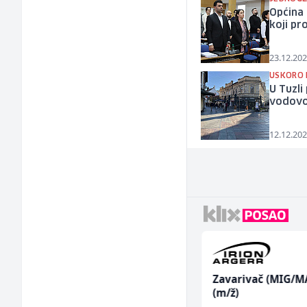
Općina 
koji pr
23.12.202
USKORO 
U Tuzli
vodovo
12.12.202
Hostesa (ž)
Zavarivač (MIG/M
(m/ž)