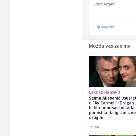
Bosnian House Restaurant
Irion Argerr
Inostranstvo
Vogošća
Možda vas zanima
USKORO NA SFF-U
Selma Alispahić ususret
o "Ay Carmeli": Dragan 
bi bio ponosan; nikada
pomislila da igram s n
drugim
19 sati