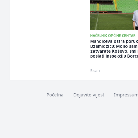
NAČELNIK OPĆINE CENTAR
Mandićeva oštra poru
Džemidžiću: Molio sam
zatvarate Koševo, smije
poslati inspekciju Borc
5 sati
Dojavite vijest
Impressu
Početna