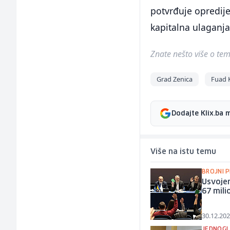
potvrđuje opredije
kapitalna ulaganja 
Znate nešto više o temi 
Grad Zenica
Fuad 
Dodajte Klix.ba 
Više na istu temu
BROJNI 
Usvojen
67 mil
30.12.202
JEDNOGL