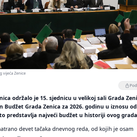
g vijeća Zenice
Podi
ica održalo je 15. sjednicu u velikoj sali Grada Zen
en Budžet Grada Zenica za 2026. godinu u iznosu od
to predstavlja najveći budžet u historiji ovog grada
matrano devet tačaka dnevnog reda, od kojih je osam