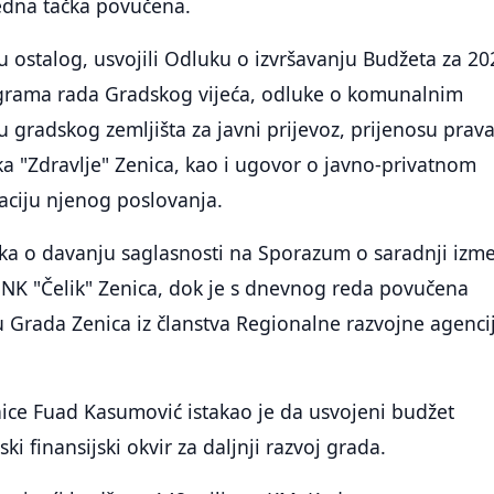
jedna tačka povučena.
đu ostalog, usvojili Odluku o izvršavanju Budžeta za 20
grama rada Gradskog vijeća, odluke o komunalnim
 gradskog zemljišta za javni prijevoz, prijenosu prav
a "Zdravlje" Zenica, kao i ugovor o javno-privatnom
aciju njenog poslovanja.
uka o davanju saglasnosti na Sporazum o saradnji izm
 NK "Čelik" Zenica, dok je s dnevnog reda povučena
 Grada Zenica iz članstva Regionalne razvojne agenci
ice Fuad Kasumović istakao je da usvojeni budžet
ski finansijski okvir za daljnji razvoj grada.