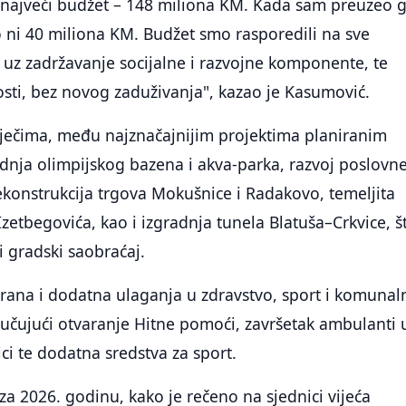
 najveći budžet – 148 miliona KM. Kada sam preuzeo g
o ni 40 miliona KM. Budžet smo rasporedili na sve
uz zadržavanje socijalne i razvojne komponente, te
nosti, bez novog zaduživanja", kazao je Kasumović.
ječima, među najznačajnijim projektima planiranim
dnja olimpijskog bazena i akva-parka, razvoj poslovn
ekonstrukcija trgova Mokušnice i Radakovo, temeljita
Izetbegovića, kao i izgradnja tunela Blatuša–Crkvice, š
i gradski saobraćaj.
rana i dodatna ulaganja u zdravstvo, sport i komunal
ljučujući otvaranje Hitne pomoći, završetak ambulanti 
ci te dodatna sredstva za sport.
za 2026. godinu, kako je rečeno na sjednici vijeća