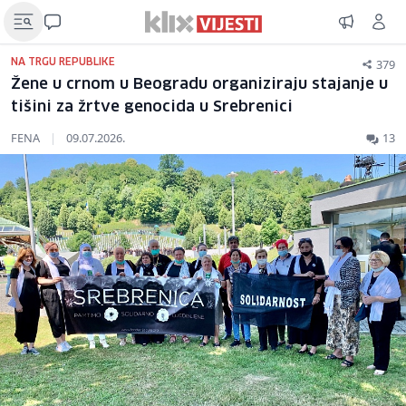
379
NA TRGU REPUBLIKE
Žene u crnom u Beogradu organiziraju stajanje u
tišini za žrtve genocida u Srebrenici
FENA
|
09.07.2026.
13