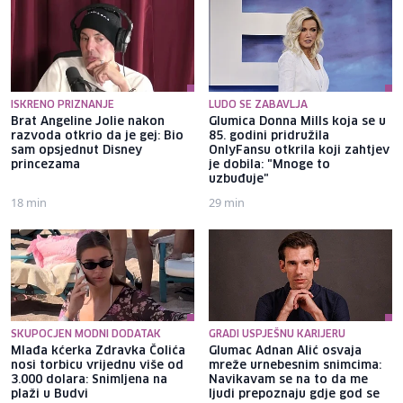
ISKRENO PRIZNANJE
LUDO SE ZABAVLJA
Brat Angeline Jolie nakon
Glumica Donna Mills koja se u
razvoda otkrio da je gej: Bio
85. godini pridružila
sam opsjednut Disney
OnlyFansu otkrila koji zahtjev
princezama
je dobila: "Mnoge to
uzbuđuje"
18 min
29 min
SKUPOCJEN MODNI DODATAK
GRADI USPJEŠNU KARIJERU
Mlađa kćerka Zdravka Čolića
Glumac Adnan Alić osvaja
nosi torbicu vrijednu više od
mreže urnebesnim snimcima:
3.000 dolara: Snimljena na
Navikavam se na to da me
plaži u Budvi
ljudi prepoznaju gdje god se