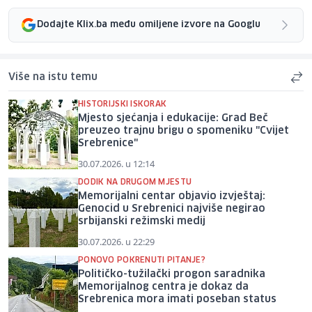
Dodajte Klix.ba među omiljene izvore na Googlu
Više na istu temu
HISTORIJSKI ISKORAK
Mjesto sjećanja i edukacije: Grad Beč
preuzeo trajnu brigu o spomeniku "Cvijet
Srebrenice"
30.07.2026. u 12:14
DODIK NA DRUGOM MJESTU
Memorijalni centar objavio izvještaj:
Genocid u Srebrenici najviše negirao
srbijanski režimski medij
30.07.2026. u 22:29
PONOVO POKRENUTI PITANJE?
Političko-tužilački progon saradnika
Memorijalnog centra je dokaz da
Srebrenica mora imati poseban status