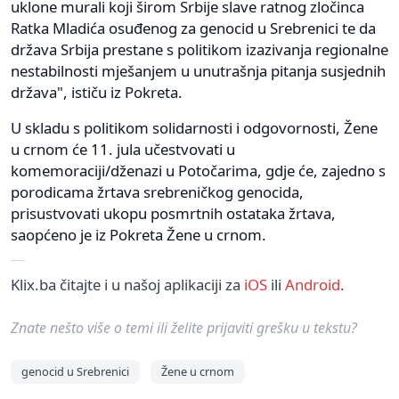
uklone murali koji širom Srbije slave ratnog zločinca
Ratka Mladića osuđenog za genocid u Srebrenici te da
država Srbija prestane s politikom izazivanja regionalne
nestabilnosti mješanjem u unutrašnja pitanja susjednih
država", ističu iz Pokreta.
U skladu s politikom solidarnosti i odgovornosti, Žene
u crnom će 11. jula učestvovati u
komemoraciji/dženazi u Potočarima, gdje će, zajedno s
porodicama žrtava srebreničkog genocida,
prisustvovati ukopu posmrtnih ostataka žrtava,
saopćeno je iz Pokreta Žene u crnom.
Klix.ba čitajte i u našoj aplikaciji za
iOS
ili
Android
.
Znate nešto više o temi ili želite prijaviti grešku u tekstu?
genocid u Srebrenici
Žene u crnom