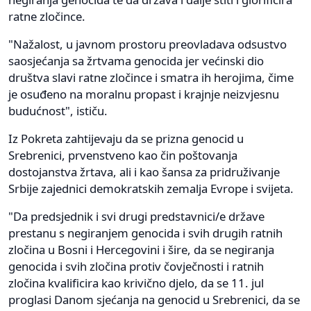
ratne zločince.
"Nažalost, u javnom prostoru preovladava odsustvo
saosjećanja sa žrtvama genocida jer većinski dio
društva slavi ratne zločince i smatra ih herojima, čime
je osuđeno na moralnu propast i krajnje neizvjesnu
budućnost", ističu.
Iz Pokreta zahtijevaju da se prizna genocid u
Srebrenici, prvenstveno kao čin poštovanja
dostojanstva žrtava, ali i kao šansa za pridruživanje
Srbije zajednici demokratskih zemalja Evrope i svijeta.
"Da predsjednik i svi drugi predstavnici/e države
prestanu s negiranjem genocida i svih drugih ratnih
zločina u Bosni i Hercegovini i šire, da se negiranja
genocida i svih zločina protiv čovječnosti i ratnih
zločina kvalificira kao krivično djelo, da se 11. jul
proglasi Danom sjećanja na genocid u Srebrenici, da se