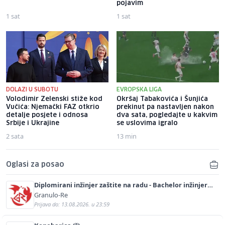
pojavim
1 sat
1 sat
DOLAZI U SUBOTU
EVROPSKA LIGA
Volodimir Zelenski stiže kod
Okršaj Tabakovića i Šunjića
Vučića: Njemački FAZ otkrio
prekinut pa nastavljen nakon
detalje posjete i odnosa
dva sata, pogledajte u kakvim
Srbije i Ukrajine
se uslovima igralo
2 sata
13 min
Oglasi za posao
Diplomirani inžinjer zaštite na radu - Bachelor inžinjer
sigurnosti i pomoći (m/ž)
Granulo-Re
Prijava do: 13.08.2026. u 23:59