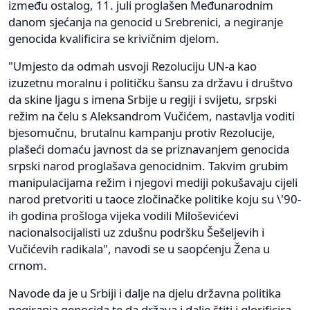
između ostalog, 11. juli proglašen Međunarodnim
danom sjećanja na genocid u Srebrenici, a negiranje
genocida kvalificira se krivičnim djelom.
"Umjesto da odmah usvoji Rezoluciju UN-a kao
izuzetnu moralnu i političku šansu za državu i društvo
da skine ljagu s imena Srbije u regiji i svijetu, srpski
režim na čelu s Aleksandrom Vučićem, nastavlja voditi
bjesomučnu, brutalnu kampanju protiv Rezolucije,
plašeći domaću javnost da se priznavanjem genocida
srpski narod proglašava genocidnim. Takvim grubim
manipulacijama režim i njegovi mediji pokušavaju cijeli
narod pretvoriti u taoce zločinačke politike koju su \'90-
ih godina prošloga vijeka vodili Miloševićevi
nacionalsocijalisti uz zdušnu podršku Šešeljevih i
Vučićevih radikala", navodi se u saopćenju Žena u
crnom.
Navode da je u Srbiji i dalje na djelu državna politika
negiranja genocida te da država i dalje štiti i glorificira