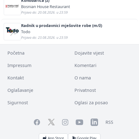
Konobarica (ž)
Bosnian House Restaurant
Prijava do: 20.08.2026. u 23:59
Radnik u prodavnici mješovite robe (m/ž)
Todo
Prijava do: 23.08.2026. u 23:59
Početna
Dojavite vijest
Impressum
Komentari
Kontakt
O nama
Oglašavanje
Privatnost
Sigurnost
Oglasi za posao
Facebook
YouTube
LinkedIn
Twitter
Instagram
RSS
App Store
Google Play