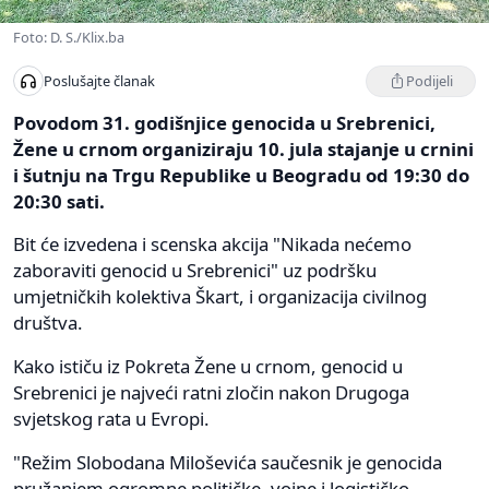
Foto: D. S./Klix.ba
Podijeli
Poslušajte članak
Povodom 31. godišnjice genocida u Srebrenici,
Žene u crnom organiziraju 10. jula stajanje u crnini
i šutnju na Trgu Republike u Beogradu od 19:30 do
20:30 sati.
Bit će izvedena i scenska akcija "Nikada nećemo
zaboraviti genocid u Srebrenici" uz podršku
umjetničkih kolektiva Škart, i organizacija civilnog
društva.
Kako ističu iz Pokreta Žene u crnom, genocid u
Srebrenici je najveći ratni zločin nakon Drugoga
svjetskog rata u Evropi.
"Režim Slobodana Miloševića saučesnik je genocida
pružanjem ogromne političke, vojne i logističko-