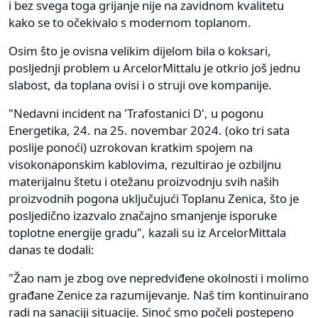
i bez svega toga grijanje nije na zavidnom kvalitetu
kako se to očekivalo s modernom toplanom.
Osim što je ovisna velikim dijelom bila o koksari,
posljednji problem u ArcelorMittalu je otkrio još jednu
slabost, da toplana ovisi i o struji ove kompanije.
"Nedavni incident na 'Trafostanici D', u pogonu
Energetika, 24. na 25. novembar 2024. (oko tri sata
poslije ponoći) uzrokovan kratkim spojem na
visokonaponskim kablovima, rezultirao je ozbiljnu
materijalnu štetu i otežanu proizvodnju svih naših
proizvodnih pogona uključujući Toplanu Zenica, što je
posljedično izazvalo značajno smanjenje isporuke
toplotne energije gradu", kazali su iz ArcelorMittala
danas te dodali:
"Žao nam je zbog ove nepredviđene okolnosti i molimo
građane Zenice za razumijevanje. Naš tim kontinuirano
radi na sanaciji situacije. Sinoć smo počeli postepeno