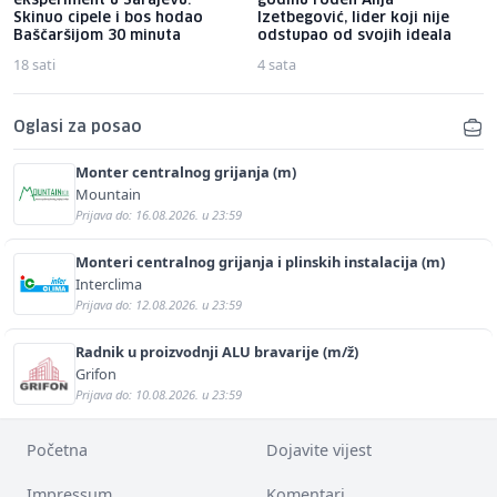
eksperiment u Sarajevu:
godinu rođen Alija
Skinuo cipele i bos hodao
Izetbegović, lider koji nije
Baščaršijom 30 minuta
odstupao od svojih ideala
18 sati
4 sata
Oglasi za posao
Monter centralnog grijanja (m)
Mountain
Prijava do: 16.08.2026. u 23:59
Monteri centralnog grijanja i plinskih instalacija (m)
Interclima
Prijava do: 12.08.2026. u 23:59
Radnik u proizvodnji ALU bravarije (m/ž)
Grifon
Prijava do: 10.08.2026. u 23:59
Početna
Dojavite vijest
Impressum
Komentari