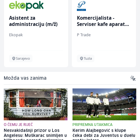
Asistent za
Komercijalista -
administraciju (m/ž)
Serviser kafe aparata
(m/ž)
Ekopak
P Trade
Sarajevo
Tuzla
Možda vas zanima
O ČEMU JE RIJEČ
PRIPREMNA UTAKMICA
Nesvakidašnji prizor u Los
Kerim Alajbegović s klupe
Angelesu: Muškarac snimljen u
čeka debi za Juventus u duelu