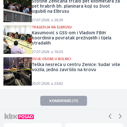
Stotine Zeničana trčalo pet kilometara za
pet hrabrih bh. planinara koji su život
izgubili na Elbrusu
27.07.2026. u 20:29
TRAGEDIJA NA ELBRUSU
Kasumović s GSS-om i Vladom FBiH
koordinira povratak preživjelih i tijela
stradalih
27.07.2026. u 16:23
DVIJE OSOBE U BOLNICI
Teška nesreća u centru Zenice: Sudar više
vozila, jedno završilo na krovu
20.07.2026. u 23:02
KOMENTARI (17)