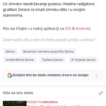
Uz zimsko neodržavanje puteva i hladne radijatore
građani Zenice će imati zimsku idilu i u svojim
stanovima.
Klix.ba čitajte i u našoj aplikaciji za
iOS
ili
Android
.
Znate nešto više o temi ili želite prijaviti grešku u tekstu?
Zenica
Bosansko narodno pozorište Zenica
ArcelorMittal Zenica
Toplana Zenica
JP Grijanje Zenica
Dodajte Klix.ba među omiljene izvore na Googlu
Više na istu temu
POČAST PLANINARIMA