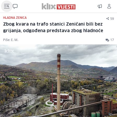
59
HLADNA ZENICA
Zbog kvara na trafo stanici Zeničani bili bez
grijanja, odgođena predstava zbog hladnoće
Piše: E. M.
17