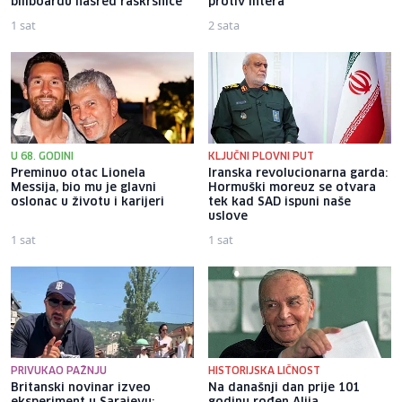
billboardu nasred raskrsnice
protiv Intera
1 sat
2 sata
U 68. GODINI
KLJUČNI PLOVNI PUT
Preminuo otac Lionela
Iranska revolucionarna garda:
Messija, bio mu je glavni
Hormuški moreuz se otvara
oslonac u životu i karijeri
tek kad SAD ispuni naše
uslove
1 sat
1 sat
PRIVUKAO PAŽNJU
HISTORIJSKA LIČNOST
Britanski novinar izveo
Na današnji dan prije 101